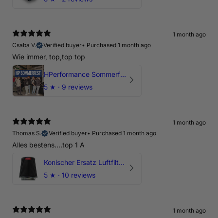
1 month ago
Csaba V.
Verified buyer
•
Purchased 1 month ago
Wie immer, top,top top
HPerformance Sommerfest 2026
5
★ ·
9 reviews
1 month ago
Thomas S.
Verified buyer
•
Purchased 1 month ago
Alles bestens....top 1 A
Konischer Ersatz Luftfilter Pilz - 4" & 5" Offene Ansaugung
5
★ ·
10 reviews
1 month ago