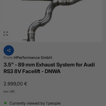
From
HPerformance GmbH
3.5" - 89 mm Exhaust System for Audi
RS3 8V Facelift - DNWA
Normal
2.999,00 €
price
incl. VAT.
Currently viewed by
1
people