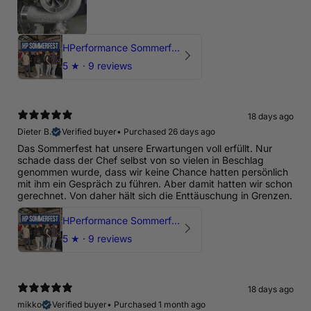
HPerformance Sommerfest 2026
5
★ ·
9 reviews
18 days ago
Dieter B.
Verified buyer
•
Purchased 26 days ago
Das Sommerfest hat unsere Erwartungen voll erfüllt. Nur
schade dass der Chef selbst von so vielen in Beschlag
genommen wurde, dass wir keine Chance hatten persönlich
mit ihm ein Gespräch zu führen. Aber damit hatten wir schon
gerechnet. Von daher hält sich die Enttäuschung in Grenzen.
HPerformance Sommerfest 2026
5
★ ·
9 reviews
18 days ago
mikko
Verified buyer
•
Purchased 1 month ago