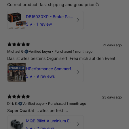
Correct product, fast shipping and good price 👍
DB15030XP - Brake Pads Xtreme Performance | Front Axle
5
★ ·
1 review
21 days ago
Michael G.
Verified buyer
•
Purchased 1 month ago
Das ist alles bestens Organisiert. Freu mich auf den Event.
HPerformance Sommerfest 2026
5
★ ·
9 reviews
23 days ago
Dirk K.
Verified buyer
•
Purchased 1 month ago
Super Qualität ... alles perfekt ...
MQB Billet Aluminium Einsatz Drehmomentstütze - DOGBONE für Audi RS3, TTRS, RSQ3
5
★ ·
2 reviews