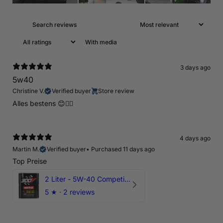
With media
3 days ago
5w40
Christine V.
Verified buyer
Store review
Alles bestens 😊👍🏻
4 days ago
Martin M.
Verified buyer
•
Purchased 11 days ago
Top Preise
2 Liter - 5W-40 Competition 300V Motul Motoröl
5
★ ·
2 reviews