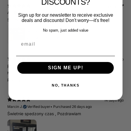
DISCOUNTS?
12 days ago
A.E.
Verified buyer
•
Purchased 18 days ago
Sign up for our newsletter to receive exclusive
Schnelle Lieferung. Alles wie beschrieben. Top.
deals and discounts! Don't worry—it's free!
Servicepaket / Inspektionspaket 1 mit Motul 300V 5W40 - 5W50 für alle 2.5 TFSI Modelle
No spam, just added value
4.71
★ ·
7 reviews
email
14 days ago
RS3 8P
SIGN ME UP!
Marcin J.
Verified buyer
Store review
Polecam !
NO, THANKS
14 days ago
Marcin J.
Verified buyer
•
Purchased 26 days ago
Świetnie spedzony czas , Pozdrawiam