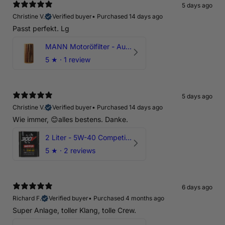
5 days ago
Christine V.
Verified buyer
•
Purchased 14 days ago
Passt perfekt. Lg
MANN Motorölfilter - Audi RS3 TTRS RSQ3 VZ5 - DAZ DNW
5
★ ·
1 review
5 days ago
Christine V.
Verified buyer
•
Purchased 14 days ago
Wie immer, 😊alles bestens. Danke.
2 Liter - 5W-40 Competition 300V Motul Motoröl
5
★ ·
2 reviews
6 days ago
Richard F.
Verified buyer
•
Purchased 4 months ago
Super Anlage, toller Klang, tolle Crew.