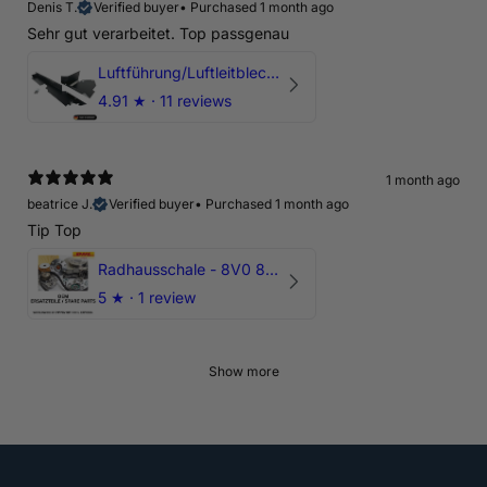
Denis T.
Verified buyer
•
Purchased 1 month ago
Sehr gut verarbeitet. Top passgenau
Luftführung/Luftleitblech 5" 125mm offene Ansaugung HPerformance
4.91
★ ·
11 reviews
1 month ago
beatrice J.
Verified buyer
•
Purchased 1 month ago
Tip Top
Radhausschale - 8V0 821 191 C - Original Ersatzteil für Audi RS3 Sportback
5
★ ·
1 review
Show more