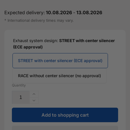
Expected delivery:
10.08.2026
-
13.08.2026
* International delivery times may vary.
Exhaust system design:
STREET with center silencer
(ECE approval)
STREET with center silencer (ECE approval)
RACE without center silencer (no approval)
Quantity
Increase
the
Reduce
size
the
of
Add to shopping cart
size
the
for
3.5"
the