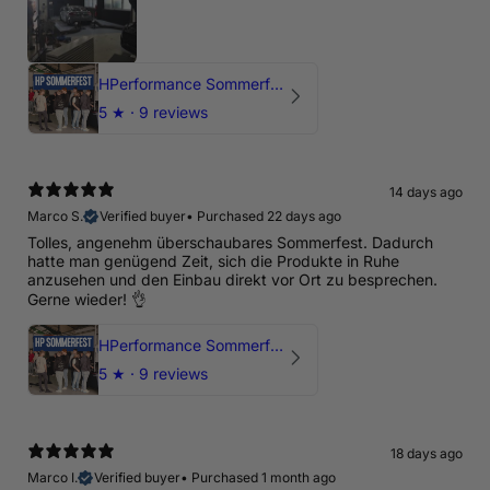
HPerformance Sommerfest 2026
5
★ ·
9 reviews
14 days ago
Marco S.
Verified buyer
•
Purchased 22 days ago
Tolles, angenehm überschaubares Sommerfest. Dadurch
hatte man genügend Zeit, sich die Produkte in Ruhe
anzusehen und den Einbau direkt vor Ort zu besprechen.
Gerne wieder! 👌
HPerformance Sommerfest 2026
5
★ ·
9 reviews
18 days ago
Marco I.
Verified buyer
•
Purchased 1 month ago