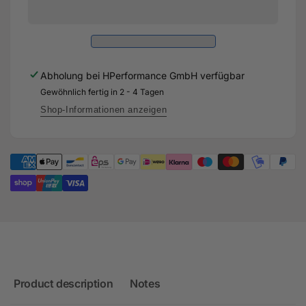
(89
3.5"
mm)
(89
exhaust
mm)
system
exhaust
for
system
Abholung bei
HPerformance GmbH
verfügbar
the
for
Audi
Gewöhnlich fertig in 2 - 4 Tagen
the
RS3
Audi
Shop-Informationen anzeigen
8V
RS3
Facelift
8V
-
Facelift
DNWA
-
DNWA
Product description
Notes