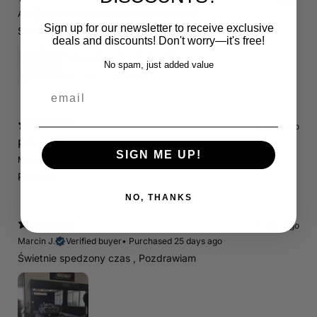
A.E.
Verified buyer
•
Purchased 18 days ago
Sign up for our newsletter to receive exclusive
Schnelle Lieferung. Alles wie beschrieben. Top.
deals and discounts! Don't worry—it's free!
Servicepaket / Inspektionspaket 1 mit Motul 300V 5W40 - 5W50 für alle 2.5 TFSI Modelle
No spam, just added value
4.71
★ ·
7 reviews
email
13 days ago
RS3 8P
SIGN ME UP!
Marcin J.
Verified buyer
Store review
Polecam !
NO, THANKS
13 days ago
Marcin J.
Verified buyer
•
Purchased 25 days ago
Świetnie spedzony czas , Pozdrawiam