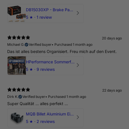
DB15030XP - Brake Pads Xtreme Performance | Front Axle
5
★ ·
1 review
20 days ago
Michael G.
Verified buyer
•
Purchased 1 month ago
Das ist alles bestens Organisiert. Freu mich auf den Event.
HPerformance Sommerfest 2026
5
★ ·
9 reviews
22 days ago
Dirk K.
Verified buyer
•
Purchased 1 month ago
Super Qualität ... alles perfekt ...
MQB Billet Aluminium Einsatz Drehmomentstütze - DOGBONE für Audi RS3, TTRS, RSQ3
5
★ ·
2 reviews