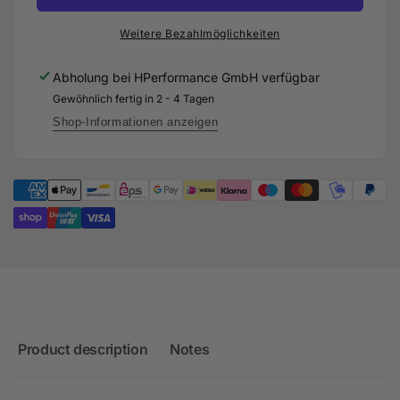
101,6mm
-
-
101,6mm
Weitere Bezahlmöglichkeiten
RACE
-
exhaust
RACE
Abholung bei
HPerformance GmbH
verfügbar
system
exhaust
Gewöhnlich fertig in 2 - 4 Tagen
for
system
Audi
for
Shop-Informationen anzeigen
RSQ3
Audi
F3
RSQ3
-
F3
DNWA
-
DNWA
Product description
Notes