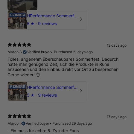
HPerformance Sommerfest 2026
5
★ ·
9 reviews
13 days ago
Marco S.
Verified buyer
•
Purchased 21 days ago
Tolles, angenehm überschaubares Sommerfest. Dadurch
hatte man genügend Zeit, sich die Produkte in Ruhe
anzusehen und den Einbau direkt vor Ort zu besprechen.
Gerne wieder! 👌
HPerformance Sommerfest 2026
5
★ ·
9 reviews
17 days ago
Marco I.
Verified buyer
•
Purchased 29 days ago
- Ein muss für echte 5. Zylinder Fans