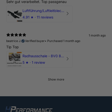
Sehr gut verarbeitet. Top passgenau
Luftführung/Luftleitblech 5" 125mm offene Ansaugung HPerformance
4.91
★ ·
11 reviews
1 month ago
beatrice J.
Verified buyer
•
Purchased 1 month ago
Tip Top
Radhausschale - 8V0 821 191 C - Original Ersatzteil für Audi RS3 Sportback
5
★ ·
1 review
Show more