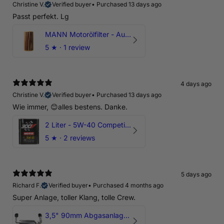
Christine V.
Verified buyer
•
Purchased 13 days ago
Passt perfekt. Lg
MANN Motorölfilter - Audi RS3 TTRS RSQ3 VZ5 - DAZ DNW
5
★ ·
1 review
4 days ago
Christine V.
Verified buyer
•
Purchased 13 days ago
Wie immer, 😊alles bestens. Danke.
2 Liter - 5W-40 Competition 300V Motul Motoröl
5
★ ·
2 reviews
5 days ago
Richard F.
Verified buyer
•
Purchased 4 months ago
Super Anlage, toller Klang, tolle Crew.
3,5" 90mm Abgasanlage AUDI RSQ3 DNWA 2.5 TFSI