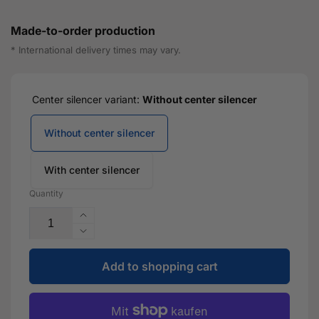
Made-to-order production
* International delivery times may vary.
Center silencer variant:
Without center silencer
Without center silencer
With center silencer
Quantity
Increase
the
Reduce
quantity
the
for
Add to shopping cart
quantity
4
for
inch
4
-
inch