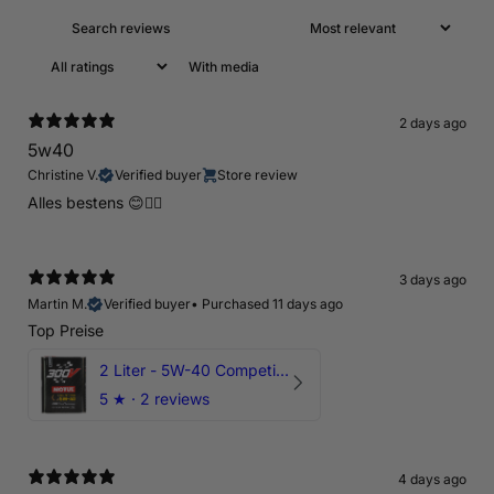
With media
2 days ago
5w40
Christine V.
Verified buyer
Store review
Alles bestens 😊👍🏻
3 days ago
Martin M.
Verified buyer
•
Purchased 11 days ago
Top Preise
2 Liter - 5W-40 Competition 300V Motul Motoröl
5
★ ·
2 reviews
4 days ago