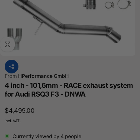
From
HPerformance GmbH
4 inch - 101,6mm - RACE exhaust system
for Audi RSQ3 F3 - DNWA
Regular
$4,499.00
price
incl. VAT.
Currently viewed by
4
people