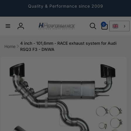
Directly
to the
Quality & Performance since 2009
content
0
0
Article
Log
in
4 inch - 101,6mm - RACE exhaust system for Audi
Home
RSQ3 F3 - DNWA
Jump to
product
information