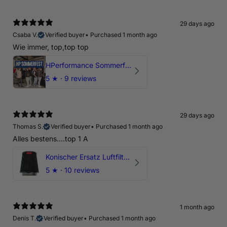
29 days ago
Csaba V.
Verified buyer
•
Purchased 1 month ago
Wie immer, top,top top
HPerformance Sommerfest 2026
5
★ ·
9 reviews
29 days ago
Thomas S.
Verified buyer
•
Purchased 1 month ago
Alles bestens....top 1 A
Konischer Ersatz Luftfilter Pilz - 4" & 5" Offene Ansaugung
5
★ ·
10 reviews
1 month ago
Denis T.
Verified buyer
•
Purchased 1 month ago