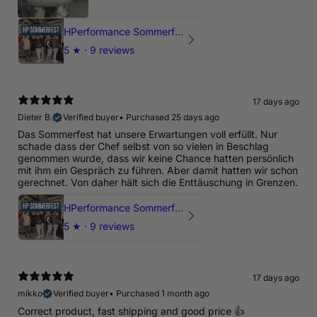
HPerformance Sommerfest 2026
5
★ ·
9 reviews
17 days ago
Dieter B.
Verified buyer
•
Purchased 25 days ago
Das Sommerfest hat unsere Erwartungen voll erfüllt. Nur
schade dass der Chef selbst von so vielen in Beschlag
genommen wurde, dass wir keine Chance hatten persönlich
mit ihm ein Gespräch zu führen. Aber damit hatten wir schon
gerechnet. Von daher hält sich die Enttäuschung in Grenzen.
HPerformance Sommerfest 2026
5
★ ·
9 reviews
17 days ago
mikko
Verified buyer
•
Purchased 1 month ago
Correct product, fast shipping and good price 👍