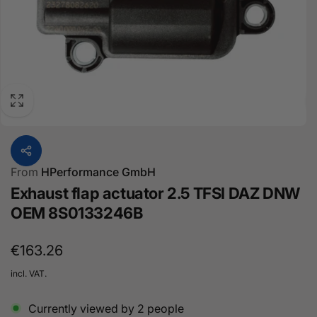
From
HPerformance GmbH
Exhaust flap actuator 2.5 TFSI DAZ DNW
OEM 8S0133246B
Regular
€163.26
price
incl. VAT.
Currently viewed by
2
people