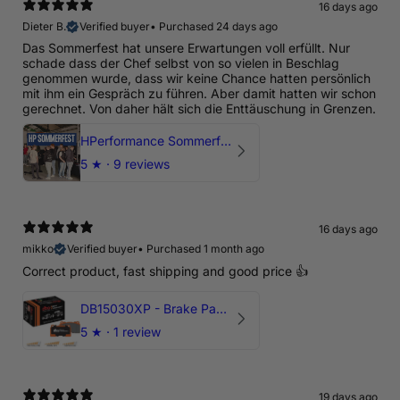
16 days ago
Dieter B.
Verified buyer
•
Purchased 24 days ago
Das Sommerfest hat unsere Erwartungen voll erfüllt. Nur
schade dass der Chef selbst von so vielen in Beschlag
genommen wurde, dass wir keine Chance hatten persönlich
mit ihm ein Gespräch zu führen. Aber damit hatten wir schon
gerechnet. Von daher hält sich die Enttäuschung in Grenzen.
HPerformance Sommerfest 2026
5
★ ·
9 reviews
16 days ago
mikko
Verified buyer
•
Purchased 1 month ago
Correct product, fast shipping and good price 👍
DB15030XP - Brake Pads Xtreme Performance | Front Axle
5
★ ·
1 review
19 days ago