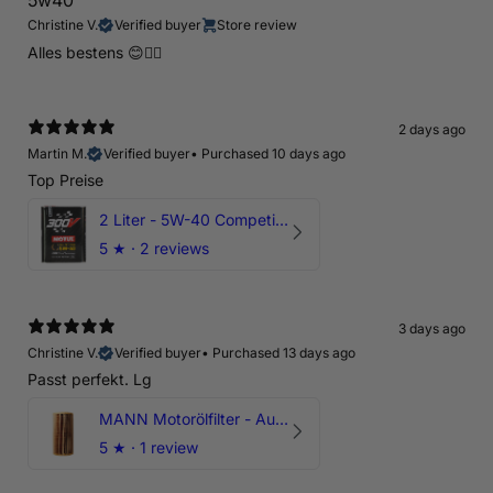
5w40
Christine V.
Verified buyer
Store review
Alles bestens 😊👍🏻
2 days ago
Martin M.
Verified buyer
•
Purchased 10 days ago
Top Preise
2 Liter - 5W-40 Competition 300V Motul Motoröl
5
★ ·
2 reviews
3 days ago
Christine V.
Verified buyer
•
Purchased 13 days ago
Passt perfekt. Lg
MANN Motorölfilter - Audi RS3 TTRS RSQ3 VZ5 - DAZ DNW
5
★ ·
1 review