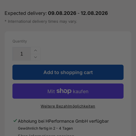
Expected delivery:
09.08.2026
-
12.08.2026
* International delivery times may vary.
Quantity
Increase
the
Reduce
quantity
the
for
Add to shopping cart
quantity
exhaust
for
flap
exhaust
actuator
flap
2.5
actuator
TFSI
2.5
Weitere Bezahlmöglichkeiten
DAZ
TFSI
DNW
DAZ
Abholung bei
HPerformance GmbH
verfügbar
OEM
DNW
Gewöhnlich fertig in 2 - 4 Tagen
8S0133246B
OEM