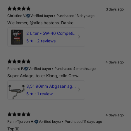
3 days ago
Christine V.
Verified buyer
•
Purchased 13 days ago
Wie immer, 😊alles bestens. Danke.
2 Liter - 5W-40 Competition 300V Motul Motoröl
5
★ ·
2 reviews
4 days ago
Richard F.
Verified buyer
•
Purchased 4 months ago
Super Anlage, toller Klang, tolle Crew.
3,5" 90mm Abgasanlage AUDI RSQ3 DNWA 2.5 TFSI
5
★ ·
1 review
4 days ago
Fynn-Tjorven H.
Verified buyer
•
Purchased 11 days ago
Top👍🏼