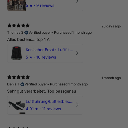
5
★ ·
9 reviews
28 days ago
Thomas S.
Verified buyer
•
Purchased 1 month ago
Alles bestens....top 1 A
Konischer Ersatz Luftfilter Pilz - 4" & 5" Offene Ansaugung
5
★ ·
10 reviews
1 month ago
Denis T.
Verified buyer
•
Purchased 1 month ago
Sehr gut verarbeitet. Top passgenau
Luftführung/Luftleitblech 5" 125mm offene Ansaugung HPerformance
4.91
★ ·
11 reviews