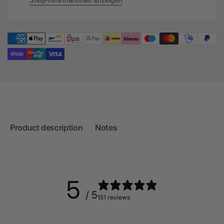
8S0133246B
Shop-Informationen anzeigen
Product description
Notes
5
/ 5
151 reviews