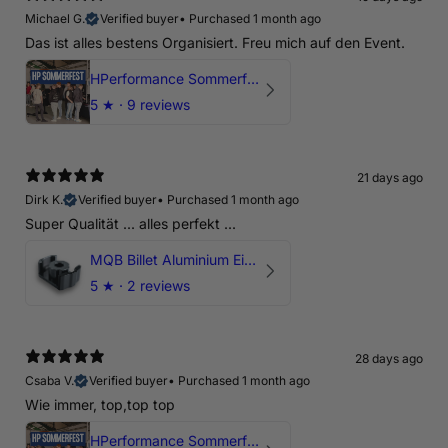
Michael G.
Verified buyer
•
Purchased 1 month ago
Das ist alles bestens Organisiert. Freu mich auf den Event.
HPerformance Sommerfest 2026
5
★ ·
9 reviews
21 days ago
Dirk K.
Verified buyer
•
Purchased 1 month ago
Super Qualität ... alles perfekt ...
MQB Billet Aluminium Einsatz Drehmomentstütze - DOGBONE für Audi RS3, TTRS, RSQ3
5
★ ·
2 reviews
28 days ago
Csaba V.
Verified buyer
•
Purchased 1 month ago
Wie immer, top,top top
HPerformance Sommerfest 2026