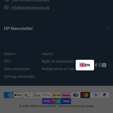
info@hperformance.de
HP Newsletter
Search
Imprint
GTC
Right of withdrawal
EN
Faceboo
Instag
You
Data protection
Mobile terms of use
Vertrag widerrufen
Payment
© 2026,
HPerformance GmbH
- Performance through Quality
methods