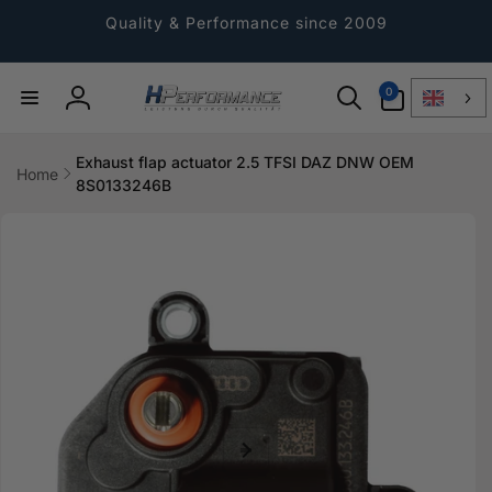
Directly
to the
Quality & Performance since 2009
content
0
0
Article
Log
in
Exhaust flap actuator 2.5 TFSI DAZ DNW OEM
Home
8S0133246B
Jump to
product
information