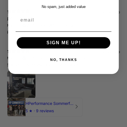
No spam, just added value
12 days ago
email
RS3 8P
Marcin J.
Verified buyer
Store review
Polecam !
SIGN ME UP!
12 days ago
Marcin J.
Verified buyer
•
Purchased 24 days ago
NO, THANKS
Świetnie spedzony czas , Pozdrawiam
HPerformance Sommerfest 2026
5
★ ·
9 reviews