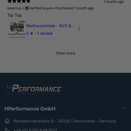
1 month ago
beatrice J.
Verified buyer
•
Purchased 1 month ago
Tip Top
Radhausschale - 8V0 821 191 C - Original Ersatzteil für Audi RS3 Sportback
5
★ ·
1 review
Show more
HPerformance GmbH
Hemsbacherstraße 8 - 74706 Osterburken - Germany
+49 (0) 6291 6487601