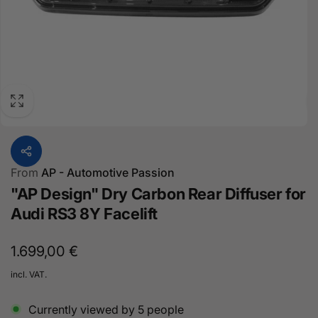
From
AP - Automotive Passion
"AP Design" Dry Carbon Rear Diffuser for
Audi RS3 8Y Facelift
Normal
1.699,00 €
price
incl. VAT.
Currently viewed by
5
people