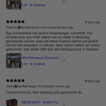
5
★ ·
9 reviews
18 days ago
Dieter B.
Verified buyer
•
Purchased 26 days ago
Das Sommerfest hat unsere Erwartungen voll erfüllt. Nur
schade dass der Chef selbst von so vielen in Beschlag
genommen wurde, dass wir keine Chance hatten persönlich
mit ihm ein Gespräch zu führen. Aber damit hatten wir schon
gerechnet. Von daher hält sich die Enttäuschung in Grenzen.
HPerformance Sommerfest 2026
5
★ ·
9 reviews
18 days ago
mikko
Verified buyer
•
Purchased 1 month ago
Correct product, fast shipping and good price 👍
DB15030XP - Brake Pads Xtreme Performance | Front Axle