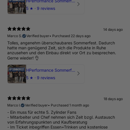
HPerformance Sommerfest 2026
5
★ ·
9 reviews
14 days ago
Marco S.
Verified buyer
•
Purchased 22 days ago
Tolles, angenehm überschaubares Sommerfest. Dadurch
hatte man genügend Zeit, sich die Produkte in Ruhe
anzusehen und den Einbau direkt vor Ort zu besprechen.
Gerne wieder! 👌
HPerformance Sommerfest 2026
5
★ ·
9 reviews
18 days ago
Marco I.
Verified buyer
•
Purchased 1 month ago
- Ein muss für echte 5. Zylinder Fans
- Mitarbeiter und Chef nehmen sich Zeit bzgl. Austausch
von Erfahrungspunkten und Kaufberatung
- Im Ticket inbegriffen Essen+Trinken und kostenlose