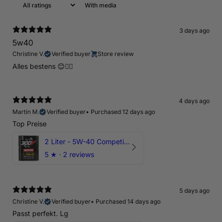
With media
3 days ago
5w40
Christine V.
Verified buyer
Store review
Alles bestens 😊👍🏻
4 days ago
Martin M.
Verified buyer
•
Purchased 12 days ago
Top Preise
2 Liter - 5W-40 Competition 300V Motul Motoröl
5
★ ·
2 reviews
5 days ago
Christine V.
Verified buyer
•
Purchased 14 days ago
Passt perfekt. Lg