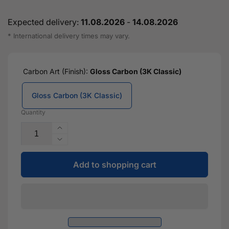
Expected delivery:
11.08.2026
-
14.08.2026
* International delivery times may vary.
Carbon Art (Finish):
Gloss Carbon (3K Classic)
Gloss Carbon (3K Classic)
Quantity
Increase
the
Reduce
quantity
the
for
Add to shopping cart
quantity
the
for
"AP
the
Design"
"AP
dry
Design"
carbon
dry
rear