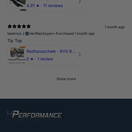
4.91
★ ·
11 reviews
1 month ago
beatrice J.
Verified buyer
•
Purchased 1 month ago
Tip Top
Radhausschale - 8V0 821 191 C - Original Ersatzteil für Audi RS3 Sportback
5
★ ·
1 review
Show more