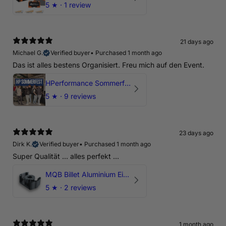
5
★ ·
1 review
21 days ago
Michael G.
Verified buyer
•
Purchased 1 month ago
Das ist alles bestens Organisiert. Freu mich auf den Event.
HPerformance Sommerfest 2026
5
★ ·
9 reviews
23 days ago
Dirk K.
Verified buyer
•
Purchased 1 month ago
Super Qualität ... alles perfekt ...
MQB Billet Aluminium Einsatz Drehmomentstütze - DOGBONE für Audi RS3, TTRS, RSQ3
5
★ ·
2 reviews
1 month ago