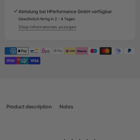
carbon
diffuser
rear
Abholung bei
HPerformance GmbH
verfügbar
for
diffuser
the
Gewöhnlich fertig in 2 - 4 Tagen
for
Audi
the
Shop-Informationen anzeigen
RS3
Audi
8Y
RS3
facelift
8Y
facelift
Product description
Notes