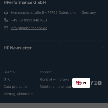
HPerformance GmbH
Hemsbacherstraße 8 - 74706 Osterburken - Germany
+49 (0) 6291 6487601
info@hperformance.de
HP Newsletter
Search
Imprint
GTC
Right of withdrawal
EN
Faceboo
Instag
You
Data protection
Mobile terms of use
Vertrag widerrufen