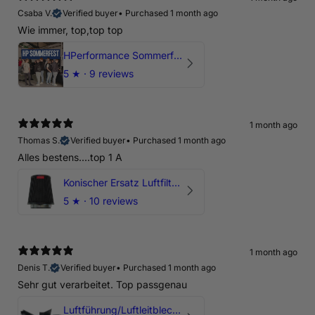
Csaba V.
Verified buyer
•
Purchased 1 month ago
Wie immer, top,top top
HPerformance Sommerfest 2026
5
★ ·
9 reviews
1 month ago
Thomas S.
Verified buyer
•
Purchased 1 month ago
Alles bestens....top 1 A
Konischer Ersatz Luftfilter Pilz - 4" & 5" Offene Ansaugung
5
★ ·
10 reviews
1 month ago
Denis T.
Verified buyer
•
Purchased 1 month ago
Sehr gut verarbeitet. Top passgenau
Luftführung/Luftleitblech 5" 125mm offene Ansaugung HPerformance