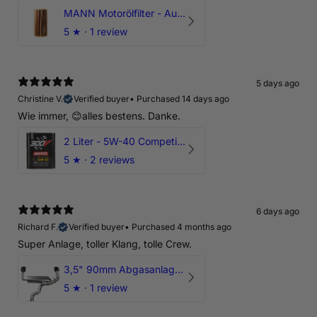
MANN Motorölfilter - Audi RS3 TTRS RSQ3 VZ5 - DAZ DNW
5
★ ·
1 review
5 days ago
Christine V.
Verified buyer
•
Purchased 14 days ago
Wie immer, 😊alles bestens. Danke.
2 Liter - 5W-40 Competition 300V Motul Motoröl
5
★ ·
2 reviews
6 days ago
Richard F.
Verified buyer
•
Purchased 4 months ago
Super Anlage, toller Klang, tolle Crew.
3,5" 90mm Abgasanlage AUDI RSQ3 DNWA 2.5 TFSI
5
★ ·
1 review