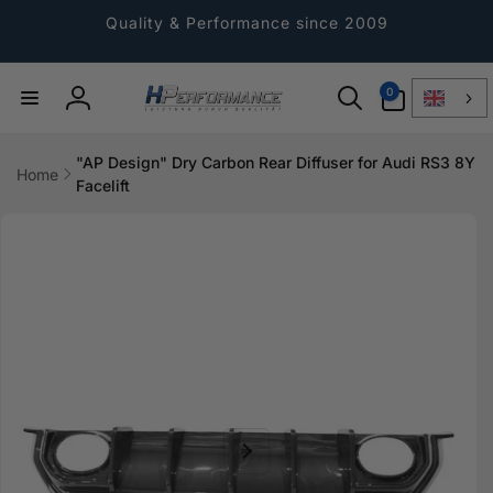
Directly
to the
Quality & Performance since 2009
content
0
0
Article
Log
in
"AP Design" Dry Carbon Rear Diffuser for Audi RS3 8Y
Home
Facelift
Jump to
product
information