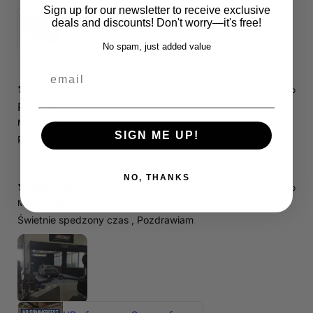
Sign up for our newsletter to receive exclusive
Servicepaket / Inspektionspaket 1 mit Motul 300V 5W40 - 5W50 für alle 2.5 TFSI Modelle
deals and discounts! Don't worry—it's free!
4.71
★ ·
7 reviews
No spam, just added value
email
14 days ago
RS3 8P
Marcin J.
Verified buyer
Store review
SIGN ME UP!
Polecam !
NO, THANKS
14 days ago
Marcin J.
Verified buyer
•
Purchased 26 days ago
Świetnie spedzony czas , Pozdrawiam