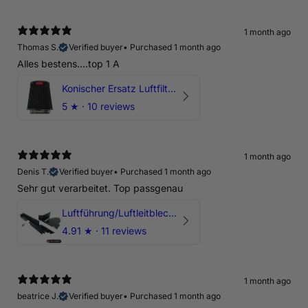
1 month ago
Thomas S.
Verified buyer
•
Purchased 1 month ago
Alles bestens....top 1 A
Konischer Ersatz Luftfilter Pilz - 4" & 5" Offene Ansaugung
5
★ ·
10 reviews
1 month ago
Denis T.
Verified buyer
•
Purchased 1 month ago
Sehr gut verarbeitet. Top passgenau
Luftführung/Luftleitblech 5" 125mm offene Ansaugung HPerformance
4.91
★ ·
11 reviews
1 month ago
beatrice J.
Verified buyer
•
Purchased 1 month ago