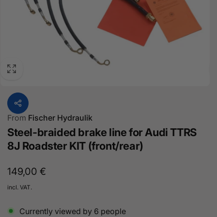
From
Fischer Hydraulik
Steel-braided brake line for Audi TTRS
8J Roadster KIT (front/rear)
Normal
149,00 €
price
incl. VAT.
Currently viewed by
6
people