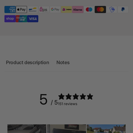
(front/rear)
Product description
Notes
5
/ 5
151 reviews