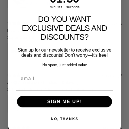
4.91
★ ·
11 reviews
minutes
seconds
DO YOU WANT
8 days ago
EXCLUSIVE DEALS AND
Matthias J.
Verified buyer
•
Purchased 16 days ago
DISCOUNTS?
Super Qualität! Einfach schön und dezent.
RS3 Emblem - 3D Black Edition - Schwarz/Schwarz Logo Modellschriftzug
Sign up for our newsletter to receive exclusive
deals and discounts! Don't worry—it's free!
5
★ ·
1 review
No spam, just added value
email
12 days ago
A.E.
Verified buyer
•
Purchased 18 days ago
Schnelle Lieferung. Alles wie beschrieben. Top.
Servicepaket / Inspektionspaket 1 mit Motul 300V 5W40 - 5W50 für alle 2.5 TFSI Modelle
SIGN ME UP!
4.71
★ ·
7 reviews
NO, THANKS
14 days ago