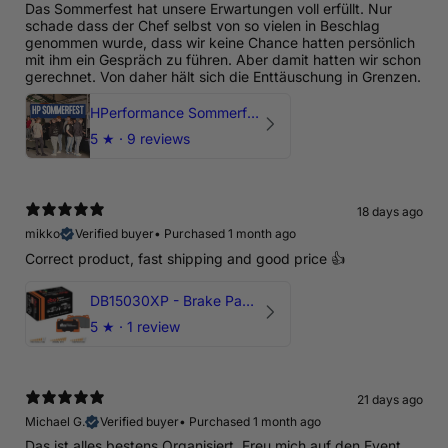
Das Sommerfest hat unsere Erwartungen voll erfüllt. Nur
schade dass der Chef selbst von so vielen in Beschlag
genommen wurde, dass wir keine Chance hatten persönlich
mit ihm ein Gespräch zu führen. Aber damit hatten wir schon
gerechnet. Von daher hält sich die Enttäuschung in Grenzen.
HPerformance Sommerfest 2026
5
★ ·
9 reviews
18 days ago
mikko
Verified buyer
•
Purchased 1 month ago
Correct product, fast shipping and good price 👍
DB15030XP - Brake Pads Xtreme Performance | Front Axle
5
★ ·
1 review
21 days ago
Michael G.
Verified buyer
•
Purchased 1 month ago
Das ist alles bestens Organisiert. Freu mich auf den Event.