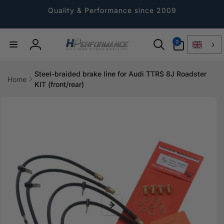
Directly
to the
Quality & Performance since 2009
content
0
0
Article
Log
in
Steel-braided brake line for Audi TTRS 8J Roadster
Home
KIT (front/rear)
Jump to
product
information