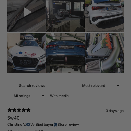
With media
3 days ago
5w40
Christine V.
Verified buyer
Store review