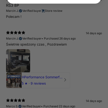
RS3 8P
Marcin J.
Verified buyer
Store review
Polecam !
14 days ago
Marcin J.
Verified buyer
•
Purchased 26 days ago
Świetnie spedzony czas , Pozdrawiam
HPerformance Sommerfest 2026
5
★ ·
9 reviews
14 days ago
Marco S.
Verified buyer
•
Purchased 22 days ago