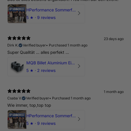
HPerformance Sommerfest 2026
5
★ ·
9 reviews
23 days ago
Dirk K.
Verified buyer
•
Purchased 1 month ago
Super Qualität ... alles perfekt ...
MQB Billet Aluminium Einsatz Drehmomentstütze - DOGBONE für Audi RS3, TTRS, RSQ3
5
★ ·
2 reviews
1 month ago
Csaba V.
Verified buyer
•
Purchased 1 month ago
Wie immer, top,top top
HPerformance Sommerfest 2026
5
★ ·
9 reviews