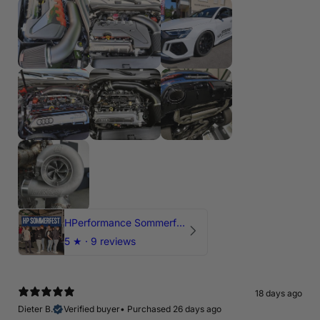
HPerformance Sommerfest 2026
5
★ ·
9 reviews
18 days ago
Dieter B.
Verified buyer
•
Purchased 26 days ago