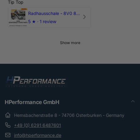
Tip Top
Radhausschale - 8V0 821 191 C - Original Ersatzteil für Audi RS3 Sportback
5
★ ·
1 review
Show more
HPerformance GmbH
Hemsbacherstraße 8 - 74706 Osterburken - Germany
+49 (0) 6291 6487601
info@hperformance.de