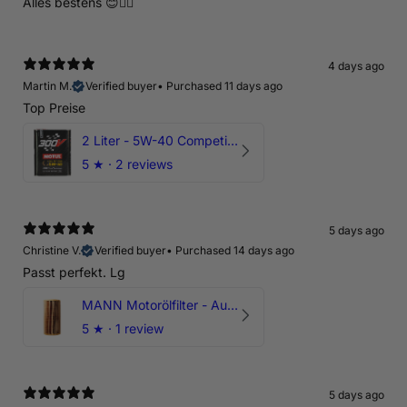
Alles bestens 😊👍🏻
4 days ago
Martin M.
Verified buyer
•
Purchased 11 days ago
Top Preise
2 Liter - 5W-40 Competition 300V Motul Motoröl
5
★ ·
2 reviews
5 days ago
Christine V.
Verified buyer
•
Purchased 14 days ago
Passt perfekt. Lg
MANN Motorölfilter - Audi RS3 TTRS RSQ3 VZ5 - DAZ DNW
5
★ ·
1 review
5 days ago