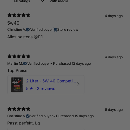
With media
4 days ago
5w40
Christine V.
Verified buyer
Store review
Alles bestens 😊👍🏻
4 days ago
Martin M.
Verified buyer
•
Purchased 12 days ago
Top Preise
2 Liter - 5W-40 Competition 300V Motul Motoröl
5
★ ·
2 reviews
5 days ago
Christine V.
Verified buyer
•
Purchased 15 days ago
Passt perfekt. Lg