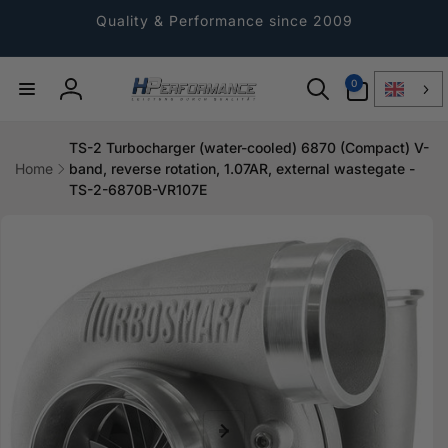
Directly
to the
Quality & Performance since 2009
content
0
0
Article
Log
in
TS-2 Turbocharger (water-cooled) 6870 (Compact) V-
Home
band, reverse rotation, 1.07AR, external wastegate -
TS-2-6870B-VR107E
Jump to
product
information