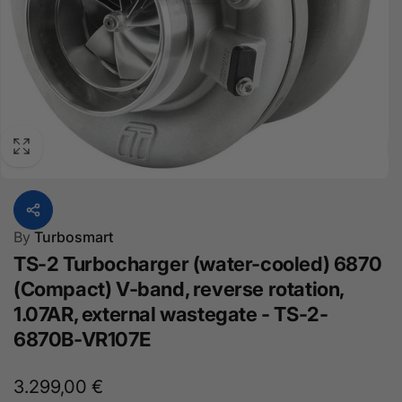
By
Turbosmart
TS-2 Turbocharger (water-cooled) 6870
(Compact) V-band, reverse rotation,
1.07AR, external wastegate - TS-2-
6870B-VR107E
Normal
3.299,00 €