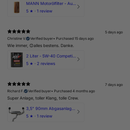
MANN Motorölfilter - Audi RS3 TTRS RSQ3 VZ5 - DAZ DNW
5
★ ·
1 review
5 days ago
Christine V.
Verified buyer
•
Purchased 15 days ago
Wie immer, 😊alles bestens. Danke.
2 Liter - 5W-40 Competition 300V Motul Motoröl
5
★ ·
2 reviews
7 days ago
Richard F.
Verified buyer
•
Purchased 4 months ago
Super Anlage, toller Klang, tolle Crew.
3,5" 90mm Abgasanlage AUDI RSQ3 DNWA 2.5 TFSI
5
★ ·
1 review