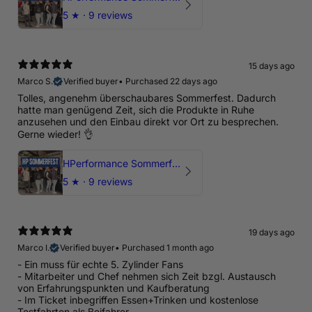
5
★ ·
9 reviews
15 days ago
Marco S.
Verified buyer
•
Purchased 22 days ago
Tolles, angenehm überschaubares Sommerfest. Dadurch
hatte man genügend Zeit, sich die Produkte in Ruhe
anzusehen und den Einbau direkt vor Ort zu besprechen.
Gerne wieder! 👌
HPerformance Sommerfest 2026
5
★ ·
9 reviews
19 days ago
Marco I.
Verified buyer
•
Purchased 1 month ago
- Ein muss für echte 5. Zylinder Fans
- Mitarbeiter und Chef nehmen sich Zeit bzgl. Austausch
von Erfahrungspunkten und Kaufberatung
- Im Ticket inbegriffen Essen+Trinken und kostenlose
Testfahrten als Beifahrer