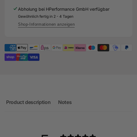
V-
(Kompakt)
Abholung bei
HPerformance GmbH
verfügbar
Band,
V-
umgekehrte
Gewöhnlich fertig in 2 - 4 Tagen
Band,
Drehrichtung,
umgekehrte
Shop-Informationen anzeigen
1,07AR,
Drehrichtung,
extern
1,07AR,
mit
extern
Wastegate
mit
-
Wastegate
TS-
-
2-
TS-
6870B-
2-
VR107E
6870B-
VR107E
Product description
Notes