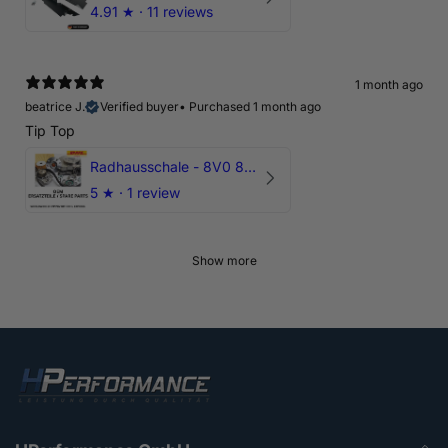
4.91
★ ·
11 reviews
1 month ago
beatrice J.
Verified buyer
•
Purchased 1 month ago
Tip Top
Radhausschale - 8V0 821 191 C - Original Ersatzteil für Audi RS3 Sportback
5
★ ·
1 review
Show more