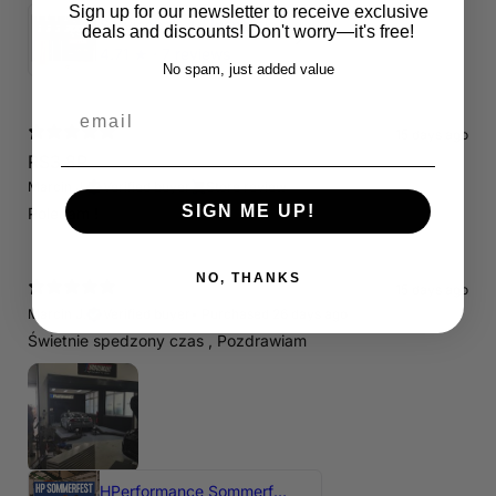
Sign up for our newsletter to receive exclusive
Servicepaket / Inspektionspaket 1 mit Motul 300V 5W40 - 5W50 für alle 2.5 TFSI Modelle
deals and discounts! Don't worry—it's free!
4.71
★ ·
7 reviews
No spam, just added value
email
15 days ago
RS3 8P
Marcin J.
Verified buyer
Store review
SIGN ME UP!
Polecam !
NO, THANKS
15 days ago
Marcin J.
Verified buyer
•
Purchased 26 days ago
Świetnie spedzony czas , Pozdrawiam
HPerformance Sommerfest 2026