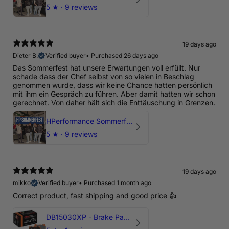
5
★ ·
9 reviews
19 days ago
Dieter B.
Verified buyer
•
Purchased 26 days ago
Das Sommerfest hat unsere Erwartungen voll erfüllt. Nur
schade dass der Chef selbst von so vielen in Beschlag
genommen wurde, dass wir keine Chance hatten persönlich
mit ihm ein Gespräch zu führen. Aber damit hatten wir schon
gerechnet. Von daher hält sich die Enttäuschung in Grenzen.
HPerformance Sommerfest 2026
5
★ ·
9 reviews
19 days ago
mikko
Verified buyer
•
Purchased 1 month ago
Correct product, fast shipping and good price 👍
DB15030XP - Brake Pads Xtreme Performance | Front Axle