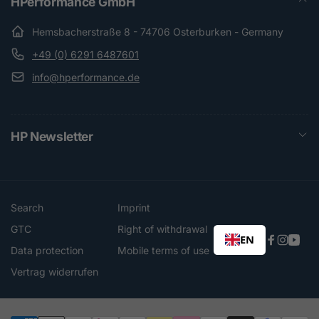
HPerformance GmbH
Hemsbacherstraße 8 - 74706 Osterburken - Germany
+49 (0) 6291 6487601
info@hperformance.de
HP Newsletter
Search
Imprint
GTC
Right of withdrawal
EN
Faceboo
Instag
You
Data protection
Mobile terms of use
Vertrag widerrufen