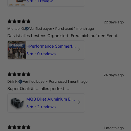
5
★ ·
1 review
22 days ago
Michael G.
Verified buyer
•
Purchased 1 month ago
Das ist alles bestens Organisiert. Freu mich auf den Event.
HPerformance Sommerfest 2026
5
★ ·
9 reviews
24 days ago
Dirk K.
Verified buyer
•
Purchased 1 month ago
Super Qualität ... alles perfekt ...
MQB Billet Aluminium Einsatz Drehmomentstütze - DOGBONE für Audi RS3, TTRS, RSQ3
5
★ ·
2 reviews
1 month ago