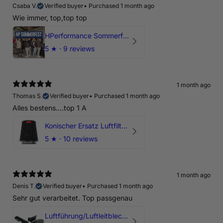
Csaba V.
Verified buyer
•
Purchased 1 month ago
Wie immer, top,top top
HPerformance Sommerfest 2026
5
★ ·
9 reviews
1 month ago
Thomas S.
Verified buyer
•
Purchased 1 month ago
Alles bestens....top 1 A
Konischer Ersatz Luftfilter Pilz - 4" & 5" Offene Ansaugung
5
★ ·
10 reviews
1 month ago
Denis T.
Verified buyer
•
Purchased 1 month ago
Sehr gut verarbeitet. Top passgenau
Luftführung/Luftleitblech 5" 125mm offene Ansaugung HPerformance