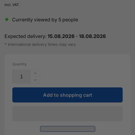
price
incl. VAT.
Currently viewed by
5
people
Expected delivery:
15.08.2026
-
18.08.2026
* International delivery times may vary.
Quantity
Erhöhe
die
Verringere
Menge
die
für
Add to shopping cart
Menge
TS-
für
2
TS-
Turbolader
2
(wassergekühlt)
Turbolader
6870
(wassergekühlt)
(Kompakt)
6870