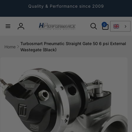
Directly
to the
Quality & Performance since 2009
content
0
0
Article
Log
in
Turbosmart Pneumatic Straight Gate 50 6 psi External
Home
Wastegate (Black)
Jump to
product
information