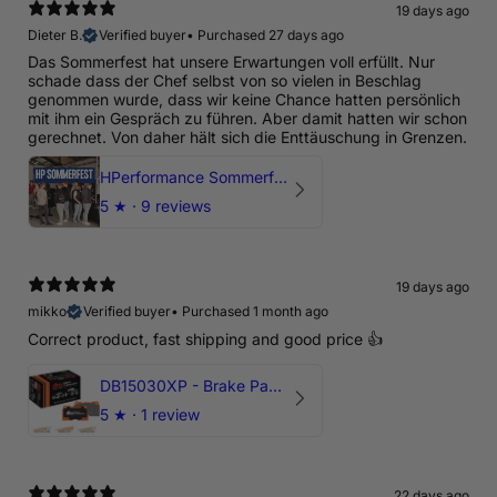
19 days ago
Dieter B.
Verified buyer
•
Purchased 27 days ago
Das Sommerfest hat unsere Erwartungen voll erfüllt. Nur
schade dass der Chef selbst von so vielen in Beschlag
genommen wurde, dass wir keine Chance hatten persönlich
mit ihm ein Gespräch zu führen. Aber damit hatten wir schon
gerechnet. Von daher hält sich die Enttäuschung in Grenzen.
HPerformance Sommerfest 2026
5
★ ·
9 reviews
19 days ago
mikko
Verified buyer
•
Purchased 1 month ago
Correct product, fast shipping and good price 👍
DB15030XP - Brake Pads Xtreme Performance | Front Axle
5
★ ·
1 review
22 days ago