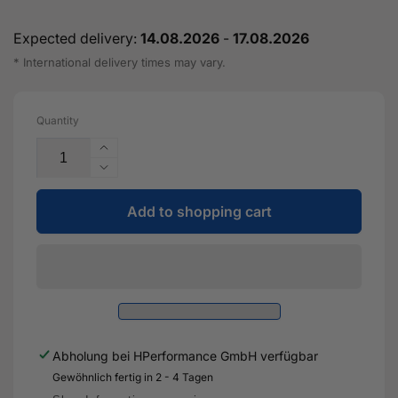
Expected delivery:
14.08.2026
-
17.08.2026
* International delivery times may vary.
Quantity
Increase
the
Reduce
quantity
the
for
Add to shopping cart
flow
Turbosmart
rate
Pneumatic
for
Straight
the
Gate
Turbosmart
50
Pneumatic
6
Straight
psi
Gate
Abholung bei
HPerformance GmbH
verfügbar
External
50
Wastegate
Gewöhnlich fertig in 2 - 4 Tagen
6
(black)