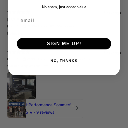
No spam, just added value
15 days ago
email
RS3 8P
Marcin J.
Verified buyer
Store review
Polecam !
SIGN ME UP!
15 days ago
Marcin J.
Verified buyer
•
Purchased 27 days ago
NO, THANKS
Świetnie spedzony czas , Pozdrawiam
HPerformance Sommerfest 2026
5
★ ·
9 reviews