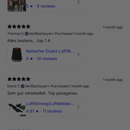
5
★ ·
9 reviews
1 month ago
Thomas S.
Verified buyer
•
Purchased 1 month ago
Alles bestens....top 1 A
Konischer Ersatz Luftfilter Pilz - 4" & 5" Offene Ansaugung
5
★ ·
10 reviews
1 month ago
Denis T.
Verified buyer
•
Purchased 1 month ago
Sehr gut verarbeitet. Top passgenau
Luftführung/Luftleitblech 5" 125mm offene Ansaugung HPerformance
4.91
★ ·
11 reviews