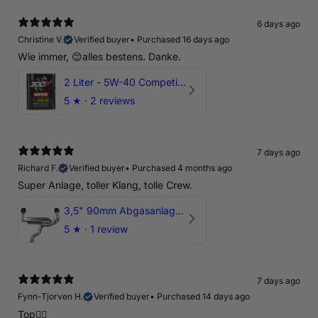
6 days ago
Christine V.
Verified buyer
•
Purchased 16 days ago
Wie immer, 😊alles bestens. Danke.
2 Liter - 5W-40 Competition 300V Motul Motoröl
5
★ ·
2 reviews
7 days ago
Richard F.
Verified buyer
•
Purchased 4 months ago
Super Anlage, toller Klang, tolle Crew.
3,5" 90mm Abgasanlage AUDI RSQ3 DNWA 2.5 TFSI
5
★ ·
1 review
7 days ago
Fynn-Tjorven H.
Verified buyer
•
Purchased 14 days ago
Top👍🏼