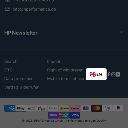
info@hperformance.de
HP Newsletter
Search
Imprint
GTC
Right of withdrawal
EN
Faceboo
Instag
You
Data protection
Mobile terms of use
Vertrag widerrufen
Payment
© 2026,
HPerformance GmbH
- Performance through Quality
methods