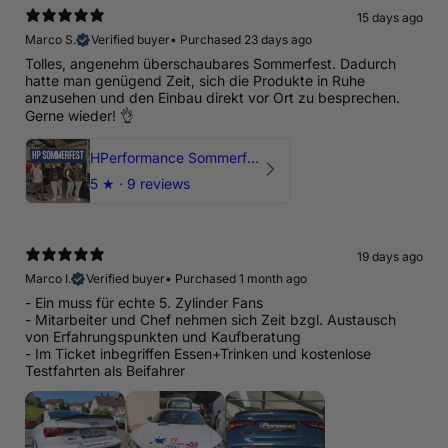
15 days ago
Marco S.
Verified buyer
•
Purchased 23 days ago
Tolles, angenehm überschaubares Sommerfest. Dadurch
hatte man genügend Zeit, sich die Produkte in Ruhe
anzusehen und den Einbau direkt vor Ort zu besprechen.
Gerne wieder! 👌
HPerformance Sommerfest 2026
5
★ ·
9 reviews
19 days ago
Marco I.
Verified buyer
•
Purchased 1 month ago
- Ein muss für echte 5. Zylinder Fans
- Mitarbeiter und Chef nehmen sich Zeit bzgl. Austausch
von Erfahrungspunkten und Kaufberatung
- Im Ticket inbegriffen Essen+Trinken und kostenlose
Testfahrten als Beifahrer