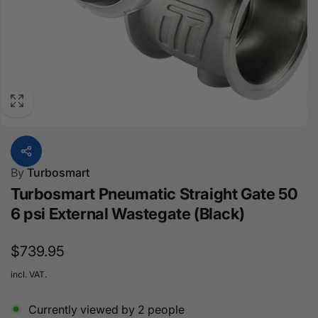
By
Turbosmart
Turbosmart Pneumatic Straight Gate 50
6 psi External Wastegate (Black)
Regular
$739.95
price
incl. VAT.
Currently viewed by
2
people