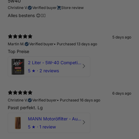
5w40
Christine V.
Verified buyer
Store review
Alles bestens 😊👍🏻
5 days ago
Martin M.
Verified buyer
•
Purchased 13 days ago
Top Preise
2 Liter - 5W-40 Competition 300V Motul Motoröl
5
★ ·
2 reviews
6 days ago
Christine V.
Verified buyer
•
Purchased 16 days ago
Passt perfekt. Lg
MANN Motorölfilter - Audi RS3 TTRS RSQ3 VZ5 - DAZ DNW
5
★ ·
1 review