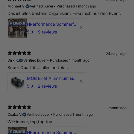
Michael G.
Verified buyer
•
Purchased 1 month ago
Das ist alles bestens Organisiert. Freu mich auf den Event.
HPerformance Sommerfest 2026
5
★ ·
9 reviews
24 days ago
Dirk K.
Verified buyer
•
Purchased 1 month ago
Super Qualität ... alles perfekt ...
MQB Billet Aluminium Einsatz Drehmomentstütze - DOGBONE für Audi RS3, TTRS, RSQ3
5
★ ·
2 reviews
1 month ago
Csaba V.
Verified buyer
•
Purchased 1 month ago
Wie immer, top,top top
HPerformance Sommerfest 2026