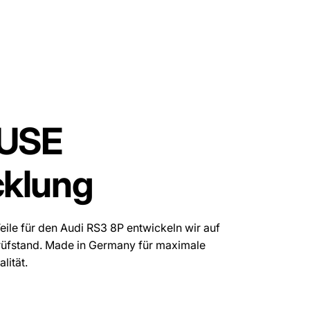
UP!
KS
USE
cklung
ile für den Audi RS3 8P entwickeln wir auf
üfstand. Made in Germany für maximale
lität.