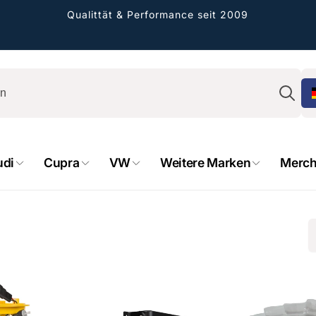
Qualittät & Performance seit 2009
Su
udi
Cupra
VW
Weitere Marken
Merch