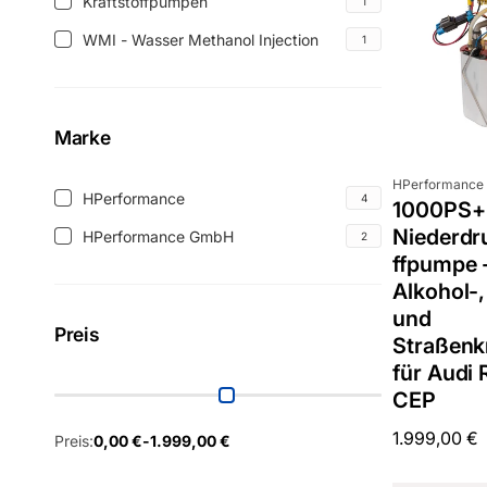
(1
Kraftstoffpumpen
1
Kraftstoffpumpen
Produkt)
(1
WMI - Wasser Methanol Injection
1
WMI
Produkt)
-
Wasser
Methanol
Marke
Injection
Anbieter:
(1
HPerformance
Marke
HPerformance
4
1000PS+
HPerformance
Produkt)
Niederdr
(4
HPerformance GmbH
2
HPerformance
ffpumpe -
Produkte)
GmbH
Alkohol-
(2
und
Produkte)
Preis
Straßenkr
für Audi 
CEP
Normaler
1.999,00 €
Preis:
0,00 €
-
1.999,00 €
Preis