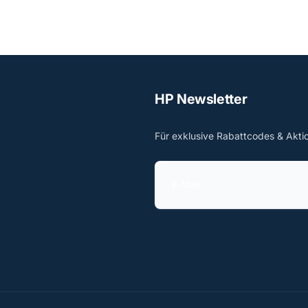
HP Newsletter
Für exklusive Rabattcodes & Akti
E
-
M
a
i
l