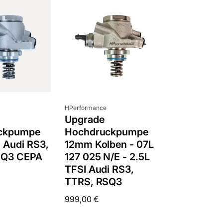
2
:
Cou
0
02
:
0
minutes
sec
DO YOU WANT 
Anbieter:
HPerformance
Upgrade
DEALS AND D
ckpumpe
Hochdruckpumpe
I Audi RS3,
12mm Kolben - 07L
Sign up for our newslette
exclusive deals and discount
SQ3 CEPA
127 025 N/E - 2.5L
free of cha
TFSI Audi RS3,
TTRS, RSQ3
No Spam, just add
Email
Normaler
999,00 €
Preis