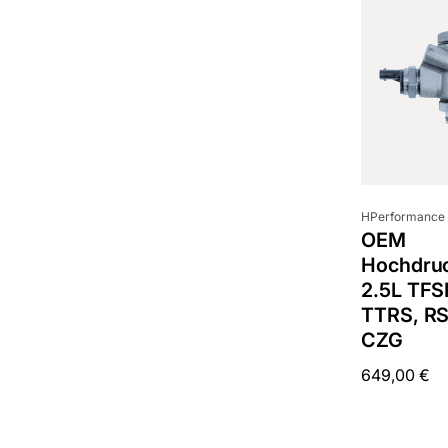
Anbieter:
HPerformance
OEM
Hochdru
2.5L TFS
TTRS, R
CZG
Normaler
649,00 €
Preis