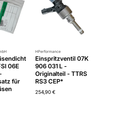
e
r
e
n
n
a
Anbieter:
GmbH
HPerformance
c
üsendicht
Einspritzventil 07K
h
FSI 06E
906 031 L -
:
-
Originalteil - TTRS
atz für
RS3 CEP*
üsen
Normaler
254,90 €
Preis