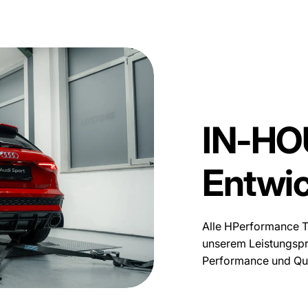
SIGN ME 
NO, THAN
IN-HO
Entwi
Alle HPerformance Te
unserem Leistungspr
Performance und Qua