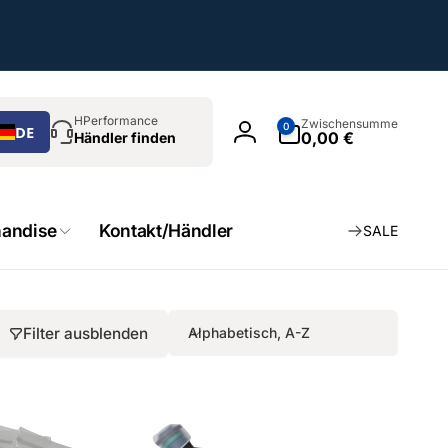
chen
0
HPerformance
Zwischensumme
0
DE
Artikel
0,00 €
Händler finden
Einloggen
andise
Kontakt/Händler
SALE
Filter ausblenden
Alphabetisch, A-Z
S
o
r
t
i