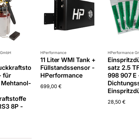
Anbieter:
Anbieter:
 GmbH
HPerformance
HPerformance 
11 Liter WMI Tank +
Einspritzd
uckkraftsto
Füllstandssensor -
satz 2.5 T
 für
HPerformance
998 907 E 
, Mehtanol-
Dichtungss
Normaler
699,00 €
Einspritzd
Preis
aftstoffe
Normaler
28,50 €
RS3 8P -
Preis