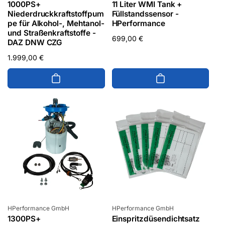
1000PS+
11 Liter WMI Tank +
Niederdruckkraftstoffpum
Füllstandssensor -
pe für Alkohol-, Mehtanol-
HPerformance
und Straßenkraftstoffe -
Normaler
699,00 €
DAZ DNW CZG
Preis
Normaler
1.999,00 €
Preis
Anbieter:
Anbieter:
HPerformance GmbH
HPerformance GmbH
1300PS+
Einspritzdüsendichtsatz