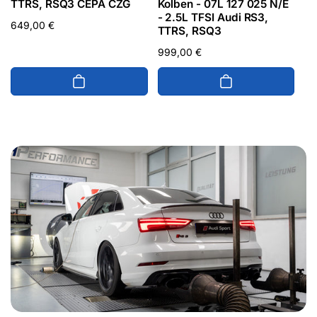
TTRS, RSQ3 CEPA CZG
Kolben - 07L 127 025 N/E
- 2.5L TFSI Audi RS3,
Normaler
649,00 €
TTRS, RSQ3
Preis
Normaler
999,00 €
Preis