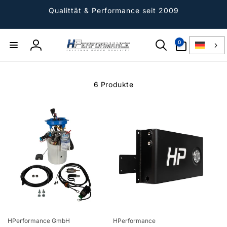
Direkt
zum
Qualittät & Performance seit 2009
Inhalt
0
0
Artikel
Einloggen
6 Produkte
Anbieter:
Anbieter:
HPerformance GmbH
HPerformance