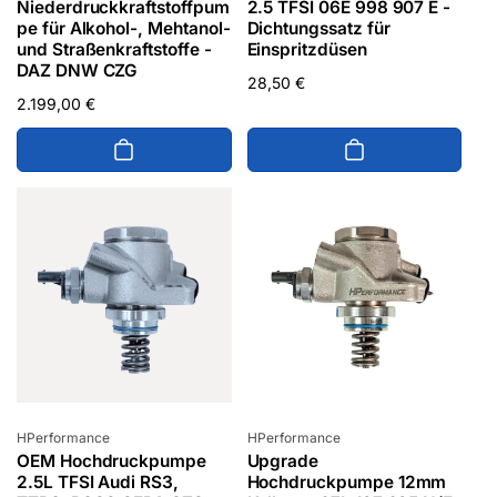
Niederdruckkraftstoffpum
2.5 TFSI 06E 998 907 E -
pe für Alkohol-, Mehtanol-
Dichtungssatz für
und Straßenkraftstoffe -
Einspritzdüsen
DAZ DNW CZG
Normaler
28,50 €
Normaler
2.199,00 €
Preis
Preis
Anbieter:
Anbieter:
HPerformance
HPerformance
OEM Hochdruckpumpe
Upgrade
2.5L TFSI Audi RS3,
Hochdruckpumpe 12mm