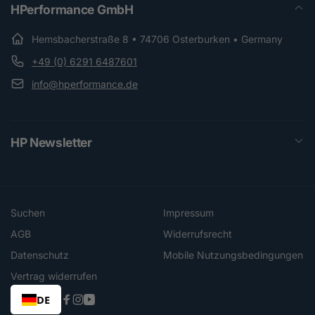
HPerformance GmbH
Hemsbacherstraße 8 • 74706 Osterburken • Germany
+49 (0) 6291 6487601
info@hperformance.de
HP Newsletter
Suchen
Impressum
AGB
Widerrufsrecht
Datenschutz
Mobile Nutzungsbedingungen
Vertrag widerrufen
DE
Facebook
Instagram
YouTube