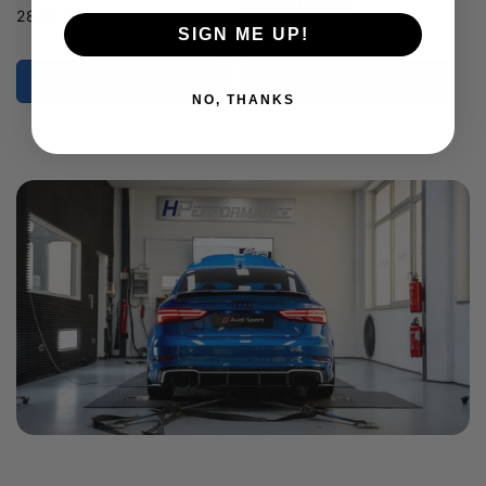
EA855 EV980
Normaler
28,50 €
SIGN ME UP!
Normaler
Ab 130,00 €
Preis
Preis
NO, THANKS