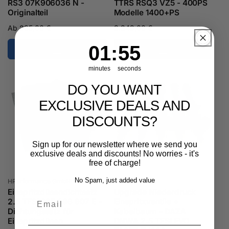
RS3 07K906036 N -
TTRS RSQ3 VZ5 - 400PS
Originalteil
Modelle 1400+PS
Normaler
Ab 235,00 €
Normaler
3.349,00 €
Preis
Preis
1
:
Countdown ends in:
54
01
:
54
minutes
seconds
DO YOU WANT
EXCLUSIVE DEALS AND
DISCOUNTS?
Sign up for our newsletter where we send you
exclusive deals and discounts! No worries - it's
free of charge!
Anbieter:
Anbieter:
No Spam, just added value
HPerformance GmbH
HPerformance
Einspritzdüsendichtsatz
Upgrade Niederdruck
Email
2.5 TFSI 06E 998 907 E -
Einspritzventile +
Dichtungssatz für
Kabelbaum - DAZA
Einspritzdüsen
DNWA 2.5 TFSI EVO