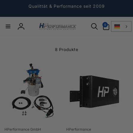
Direkt
zum
Qualittät & Performance seit 2009
Inhalt
0
0
Artikel
Einloggen
8 Produkte
Anbieter:
Anbieter:
HPerformance GmbH
HPerformance