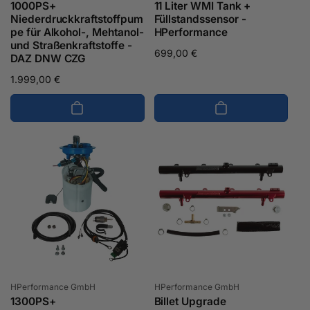
1000PS+
11 Liter WMI Tank +
Niederdruckkraftstoffpum
Füllstandssensor -
pe für Alkohol-, Mehtanol-
HPerformance
und Straßenkraftstoffe -
Normaler
699,00 €
DAZ DNW CZG
Preis
Normaler
1.999,00 €
Preis
Anbieter:
Anbieter:
HPerformance GmbH
HPerformance GmbH
1300PS+
Billet Upgrade