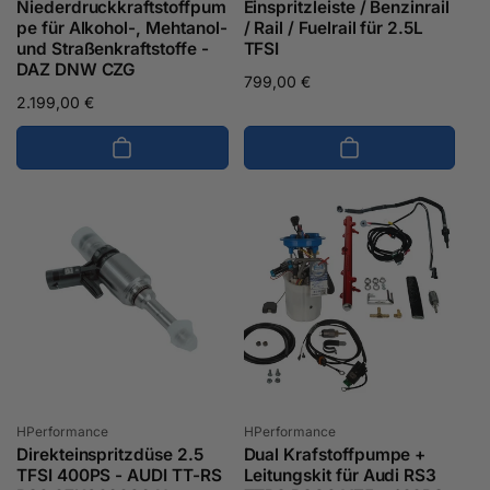
Niederdruckkraftstoffpum
Einspritzleiste / Benzinrail
pe für Alkohol-, Mehtanol-
/ Rail / Fuelrail für 2.5L
und Straßenkraftstoffe -
TFSI
DAZ DNW CZG
Normaler
799,00 €
Normaler
2.199,00 €
Preis
Preis
Anbieter:
Anbieter:
HPerformance
HPerformance
Direkteinspritzdüse 2.5
Dual Krafstoffpumpe +
TFSI 400PS - AUDI TT-RS
Leitungskit für Audi RS3