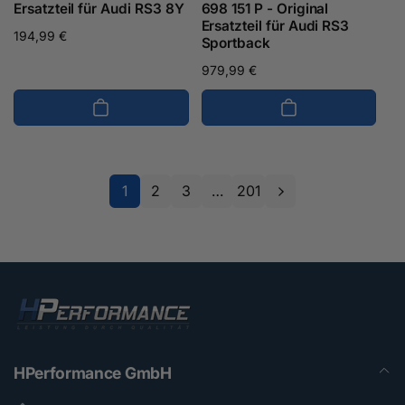
Ersatzteil für Audi RS3 8Y
698 151 P - Original
Ersatzteil für Audi RS3
Normaler
194,99 €
Sportback
Preis
Normaler
979,99 €
Preis
1
2
3
…
201
HPerformance GmbH