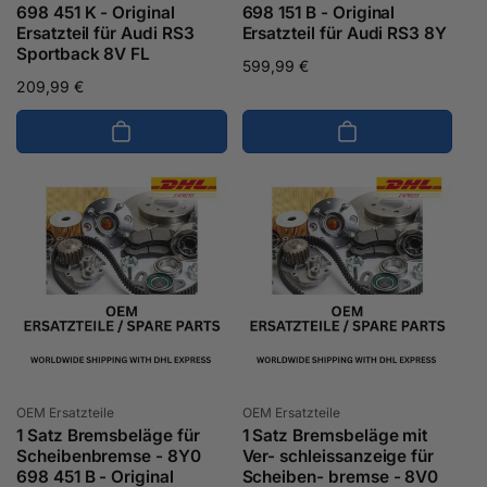
698 451 K - Original
698 151 B - Original
Ersatzteil für Audi RS3
Ersatzteil für Audi RS3 8Y
Sportback 8V FL
Normaler
599,99 €
Normaler
209,99 €
Preis
Preis
Anbieter:
Anbieter:
OEM Ersatzteile
OEM Ersatzteile
1 Satz Bremsbeläge für
1 Satz Bremsbeläge mit
Scheibenbremse - 8Y0
Ver- schleissanzeige für
698 451 B - Original
Scheiben- bremse - 8V0