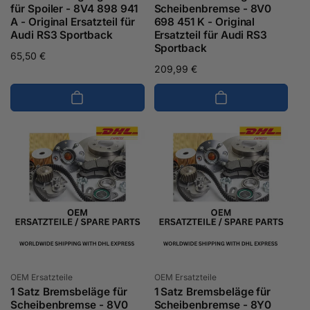
für Spoiler - 8V4 898 941
Scheibenbremse - 8V0
A - Original Ersatzteil für
698 451 K - Original
Audi RS3 Sportback
Ersatzteil für Audi RS3
Sportback
Normaler
65,50 €
Normaler
209,99 €
Preis
Preis
Anbieter:
Anbieter:
OEM Ersatzteile
OEM Ersatzteile
1 Satz Bremsbeläge für
1 Satz Bremsbeläge für
Scheibenbremse - 8V0
Scheibenbremse - 8Y0