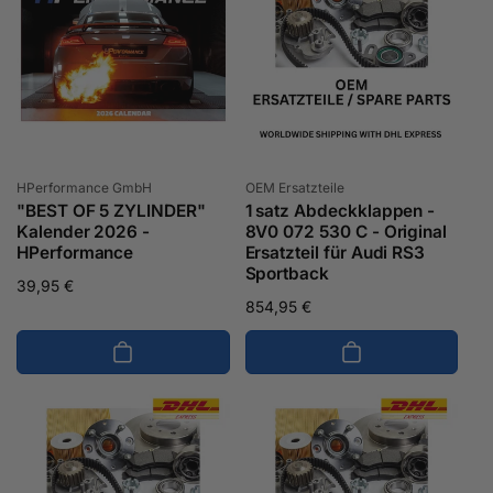
Anbieter:
Anbieter:
HPerformance GmbH
OEM Ersatzteile
"BEST OF 5 ZYLINDER"
1 satz Abdeckklappen -
Kalender 2026 -
8V0 072 530 C - Original
HPerformance
Ersatzteil für Audi RS3
Sportback
Normaler
39,95 €
Normaler
854,95 €
Preis
Preis