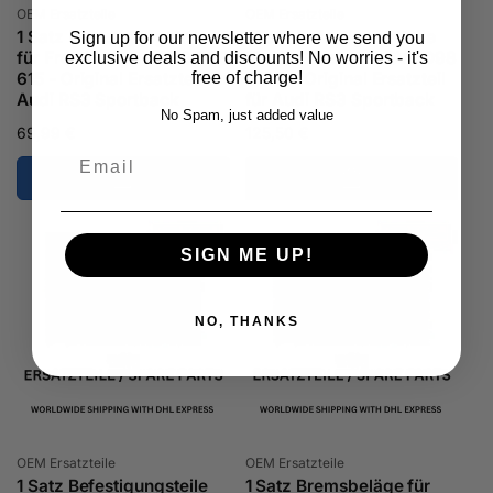
Anbieter:
Anbieter:
OEM Ersatzteile
OEM Ersatzteile
1 Satz Befestigungsteile
1 Satz Befestigungsteile
Sign up for our newsletter where we send you
für Frontklappe - 8V0 098
für Heckklappe - 8V0 098
exclusive deals and discounts! No worries - it's
615 - Original Ersatzteil für
617 B - Original Ersatzteil
free of charge!
Audi RS3 Sportback
für Audi RS3 Sportback
No Spam, just added value
Normaler
69,99 €
Normaler
125,50 €
Email
Preis
Preis
SIGN ME UP!
NO, THANKS
Anbieter:
Anbieter:
OEM Ersatzteile
OEM Ersatzteile
1 Satz Befestigungsteile
1 Satz Bremsbeläge für