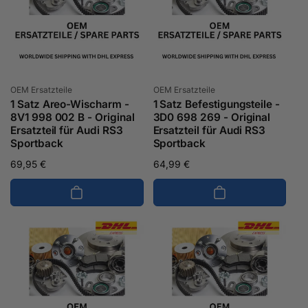
Anbieter:
Anbieter:
OEM Ersatzteile
OEM Ersatzteile
1 Satz Areo-Wischarm -
1 Satz Befestigungsteile -
8V1 998 002 B - Original
3D0 698 269 - Original
Ersatzteil für Audi RS3
Ersatzteil für Audi RS3
Sportback
Sportback
Normaler
69,95 €
Normaler
64,99 €
Preis
Preis