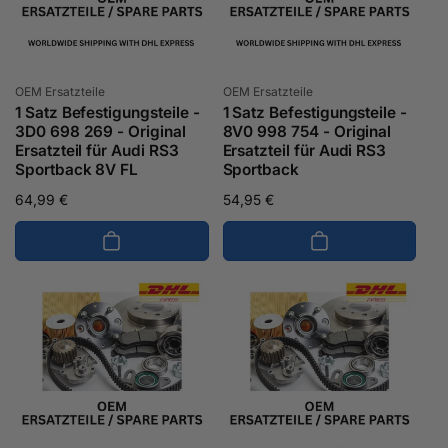
Anbieter:
Anbieter:
OEM Ersatzteile
OEM Ersatzteile
1 Satz Befestigungsteile -
1 Satz Befestigungsteile -
3D0 698 269 - Original
8V0 998 754 - Original
Ersatzteil für Audi RS3
Ersatzteil für Audi RS3
Sportback 8V FL
Sportback
Normaler
64,99 €
Normaler
54,95 €
Preis
Preis