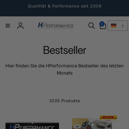
Direkt
zum
Qualittät & Performance seit 2009
Inhalt
0
0
Artikel
Einloggen
Bestseller
Hier finden Sie die HPerformance Bestseller des letzten
Monats
3205 Produkte