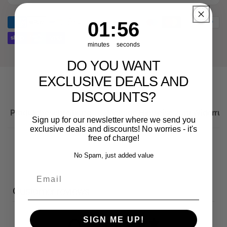
für
Ersatzteil
Audi
für
1
:
Countdown ends in:
56
01
:
56
RS3
Audi
Sportback
RS3
minutes
seconds
Sportback
DO YOU WANT
EXCLUSIVE DEALS AND
DISCOUNTS?
Produktbeschreibung
Wichtige Hinweise zum Widerruf
Sign up for our newsletter where we send you
exclusive deals and discounts! No worries - it's
free of charge!
No Spam, just added value
Email
Customer reviews
SIGN ME UP!