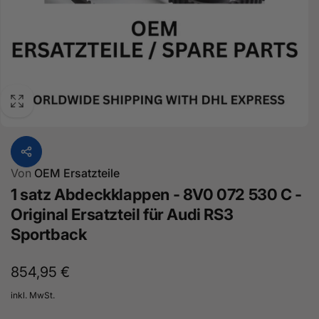
Von
OEM Ersatzteile
1 satz Abdeckklappen - 8V0 072 530 C -
Original Ersatzteil für Audi RS3
Sportback
Normaler
854,95 €
Preis
inkl. MwSt.