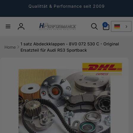
Direkt
zum
Qualittät & Performance seit 2009
Inhalt
0
0
Artikel
Einloggen
1 satz Abdeckklappen - 8V0 072 530 C - Original
Home
Ersatzteil für Audi RS3 Sportback
ktinformationen
gen