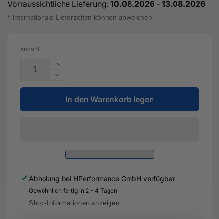
Vorraussichtliche Lieferung:
10.08.2026
-
13.08.2026
* Internationale Lieferzeiten können abweichen.
Anzahl
Erhöhe
die
Verringere
Menge
die
für
In den Warenkorb legen
Menge
1
für
satz
1
Abdeckklappen
satz
-
Abdeckklappen
8V0
-
072
8V0
530
072
Abholung bei
HPerformance GmbH
verfügbar
C
530
-
Gewöhnlich fertig in 2 - 4 Tagen
C
Original
-
Shop-Informationen anzeigen
Ersatzteil
Original