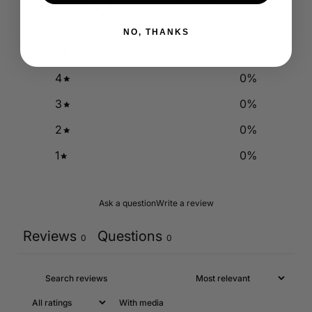
0
/ 5
0 reviews
NO, THANKS
5
0
%
4
0
%
3
0
%
2
0
%
1
0
%
Ask a question
Write a review
Reviews
Questions
0
0
With media