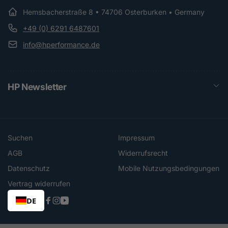
Hemsbacherstraße 8 • 74706 Osterburken • Germany
+49 (0) 6291 6487601
info@hperformance.de
HP Newsletter
Suchen
Impressum
AGB
Widerrufsrecht
Datenschutz
Mobile Nutzungsbedingungen
Vertrag widerrufen
DE
Facebook
Instagram
YouTube