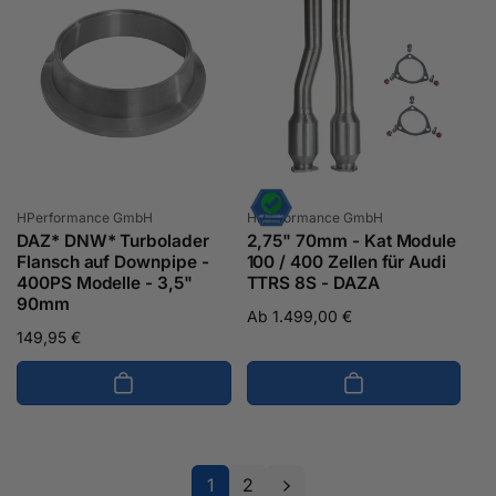
Anbieter:
Anbieter:
HPerformance GmbH
HPerformance GmbH
DAZ* DNW* Turbolader
2,75" 70mm - Kat Module
Flansch auf Downpipe -
100 / 400 Zellen für Audi
400PS Modelle - 3,5"
TTRS 8S - DAZA
90mm
Normaler
Ab 1.499,00 €
Normaler
149,95 €
Preis
Preis
1
2