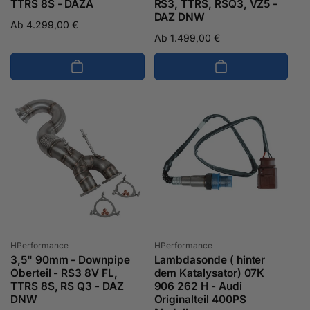
TTRS 8S - DAZA
RS3, TTRS, RSQ3, VZ5 -
DAZ DNW
Normaler
Ab 4.299,00 €
Normaler
Ab 1.499,00 €
Preis
Preis
Anbieter:
Anbieter:
HPerformance
HPerformance
3,5" 90mm - Downpipe
Lambdasonde ( hinter
Oberteil - RS3 8V FL,
dem Katalysator) 07K
TTRS 8S, RS Q3 - DAZ
906 262 H - Audi
DNW
Originalteil 400PS