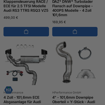
Klappensteuerung RACE /
DAZ* DNW* Turbolader
ECE für 2.5 TFSI Modelle
Flansch auf Downpipe -
Audi RS3 TTRS RSQ3 VZ5
400PS Modelle - 4 Zoll
101,6mm
Normaler
499,00 €
Normaler
169,95 €
Preis
Preis
Anbieter:
Anbieter:
HPerformance
HPerformance GmbH
4 Zoll - 101,6mm ECE
4" - 101,6mm Downpipe
Abgasanlage für Audi
Oberteil + Y-Stück - Audi