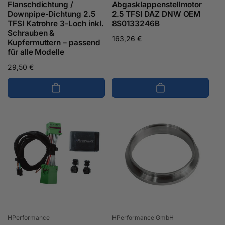
Flanschdichtung /
Abgasklappenstellmotor
Downpipe-Dichtung 2.5
2.5 TFSI DAZ DNW OEM
TFSI Katrohre 3-Loch inkl.
8S0133246B
Schrauben &
Normaler
163,26 €
Kupfermuttern – passend
Preis
für alle Modelle
Normaler
29,50 €
Preis
Anbieter:
Anbieter:
HPerformance
HPerformance GmbH