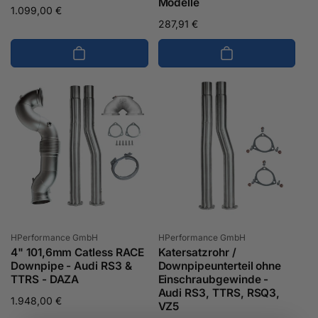
Modelle
Normaler
1.099,00 €
Normaler
287,91 €
Preis
Preis
Anbieter:
Anbieter:
HPerformance GmbH
HPerformance GmbH
4" 101,6mm Catless RACE
Katersatzrohr /
Downpipe - Audi RS3 &
Downpipeunterteil ohne
TTRS - DAZA
Einschraubgewinde -
Audi RS3, TTRS, RSQ3,
Normaler
1.948,00 €
VZ5
Preis