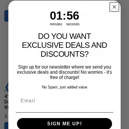
Normaler
Ab 599,00 €
Preis
1
:
Countdown ends in:
55
01
:
55
minutes
seconds
DO YOU WANT
EXCLUSIVE DEALS AND
DISCOUNTS?
Sign up for our newsletter where we send you
exclusive deals and discounts! No worries - it's
free of charge!
No Spam, just added value
Anbieter:
Anbieter:
HPerformance GmbH
HPerformance GmbH
4" 101,6mm EG/ECE
Flexrohr 90mm -
Email
Downpipe für Audi TTRS
HPerformance
8S - DAZA
Normaler
119,00 €
Normaler
3.599,00 €
Preis
Preis
SIGN ME UP!