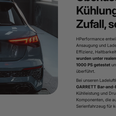
Kühlung
Zufall, 
HPerformance entwic
Ansaugung und Ladel
Effizienz, Haltbarke
wurden unter reale
1000 PS getestet
un
überführt.
Bei unseren Ladeluft
GARRETT Bar-and-P
Kühlleistung und Dru
Komponenten, die au
Serienfahrzeug für 