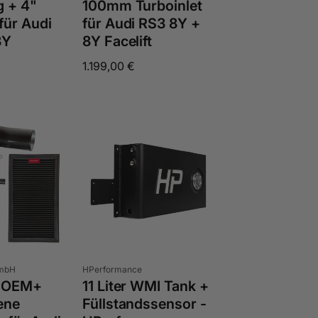
 + 4"
100mm Turboinlet
für Audi
für Audi RS3 8Y +
8Y
8Y Facelift
Normaler
1.199,00 €
Preis
Anbieter:
GmbH
HPerformance
 OEM+
11 Liter WMI Tank +
ene
Füllstandssensor -