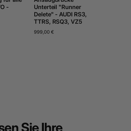
O -
Unterteil "Runner
Delete" - AUDI RS3,
TTRS, RSQ3, VZ5
Normaler
999,00 €
Preis
sen Sie Ihre