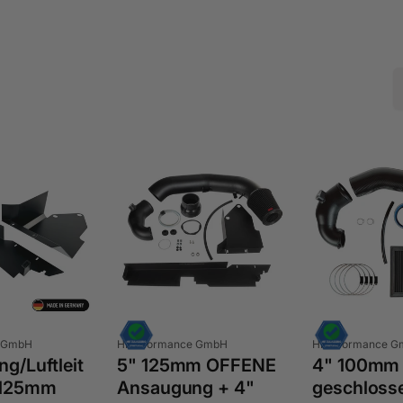
Anbieter:
Anbieter:
 GmbH
HPerformance GmbH
HPerformance 
ng/Luftleit
5" 125mm OFFENE
4" 100mm
 125mm
Ansaugung + 4"
geschloss