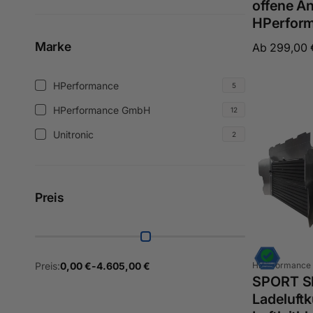
Produkt)
offene A
-
HPerfor
Wasser
Methanol
Marke
Normaler
Ab 299,00 
Injection
Preis
(1
Marke
HPerformance
5
HPerformance
Produkt)
(5
HPerformance GmbH
12
HPerformance
Produkte)
GmbH
Unitronic
2
Unitronic
(12
(2
Produkte)
Produkte)
Preis
Anbieter:
Preis:
0,00 €
-
4.605,00 €
HPerformance
SPORT S
Ladeluftk