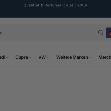
Qualittät & Performance seit 2009
Su
udi
Cupra
VW
Weitere Marken
Merch