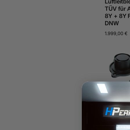
Luftleitb
TÜV für 
8Y + 8Y F
DNW
Normaler
1.999,00 €
Preis
Anbieter:
HPerformance
Blowoff D
2.5 TFSI