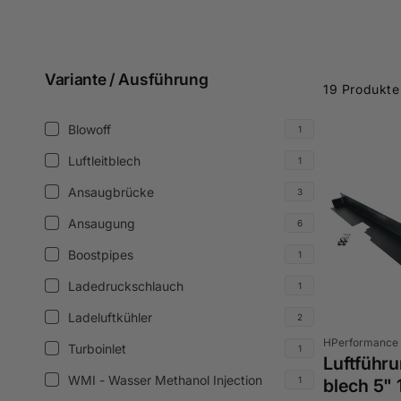
Zum
Produktraster
Variante / Ausführung
19 Produkte
springen
Variante
Blowoff
1
Blowoff
/
(1
Luftleitblech
1
Luftleitblech
Ausführung
Produkt)
(1
Ansaugbrücke
3
Ansaugbrücke
Produkt)
(3
Ansaugung
6
Ansaugung
Produkte)
(6
Boostpipes
1
Boostpipes
Produkte)
(1
Ladedruckschlauch
1
Ladedruckschlauch
Produkt)
(1
Ladeluftkühler
2
Ladeluftkühler
Produkt)
Anbieter:
HPerformance
(2
Turboinlet
1
Turboinlet
Luftführu
Produkte)
(1
WMI - Wasser Methanol Injection
1
blech 5"
WMI