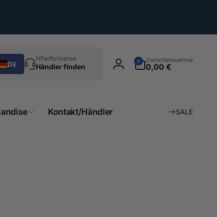
chen
0
HPerformance
Zwischensumme
0
DE
Artikel
0,00 €
Händler finden
Einloggen
andise
Kontakt/Händler
SALE