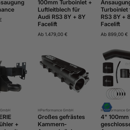
nsaugung
100mm Turboinlet +
Ansaugung
mance
Luftleitblech für
Turboinlet 
Audi RS3 8Y + 8Y
RS3 8Y + 
€
Facelift
Facelift
Normaler
Ab 1.479,00 €
Normaler
Ab 899,00 €
Preis
Preis
Anbieter:
Anbieter:
 GmbH
HPerformance GmbH
HPerformance 
ERIE
Großes gefrästes
4" 100mm
ühler +
Kammern-
geschloss