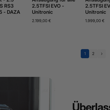
RS RS3
2.5TFSI EVO -
2.5TFSI EV
5 - DAZA
Unitronic
Unitronic
Normaler
2.199,00 €
Normaler
1.999,00 €
Preis
Preis
1
2
Überlas