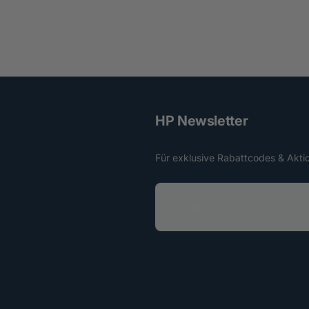
HP Newsletter
Für exklusive Rabattcodes & Akti
E
-
M
a
i