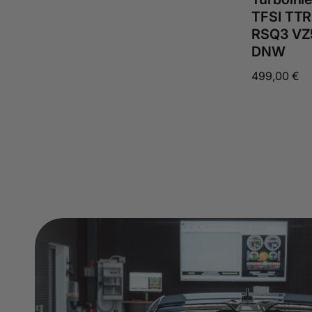
TFSI TT
RSQ3 VZ
DNW
Normaler
499,00 €
Preis