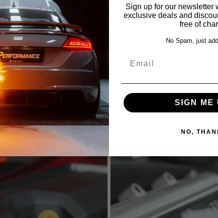
Sign up for our newslette
exclusive deals and discount
Performance GmbH
free of cha
onischer Ersatz Luftfilter
ilz - 4" & 5" Offene
No Spam, just add
Ansaugung
Email
ücke
SIGN ME 
nce
NO, THAN