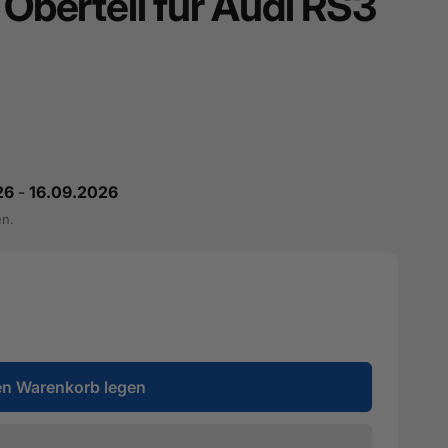
berteil für Audi RS3
26
-
16.09.2026
en.
en Warenkorb legen