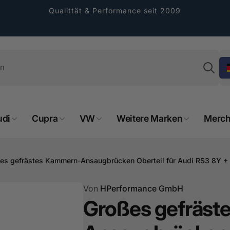
Qualittät & Performance seit 2009
Su
udi
Cupra
VW
Weitere Marken
Merch
rformance GmbH
es gefrästes Kammern-Ansaugbrücken Oberteil für Audi RS3 8Y + 
holung verfügbar, gewöhnlich fertig in 2
4 tagen
Von
HPerformance GmbH
Großes gefräst
cher Straße 8
sterburken
land