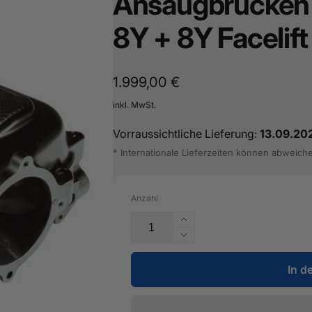
Ansaugbrücken O
16487601
8Y + 8Y Facelift
Normaler
1.999,00 €
Preis
inkl. MwSt.
Vorraussichtliche Lieferung:
13.09.20
* Internationale Lieferzeiten können abweich
Anzahl
Erhöhe
die
Verringere
Menge
die
für
In d
Menge
Großes
für
gefrästes
Großes