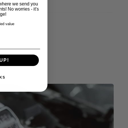
r where we send you
s! No worries - it's
rge!
ed value
UP!
KS