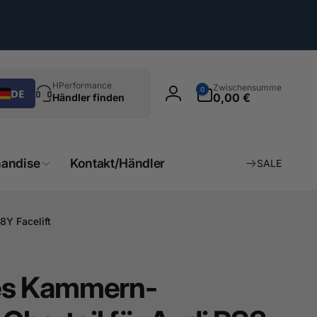
chen
0
HPerformance
Zwischensumme
0
DE
Artikel
0,00 €
Händler finden
Einloggen
andise
Kontakt/Händler
SALE
8Y Facelift
es Kammern-