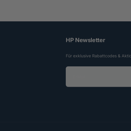
HP Newsletter
Für exklusive Rabattcodes & Akti
E
-
M
a
i
l