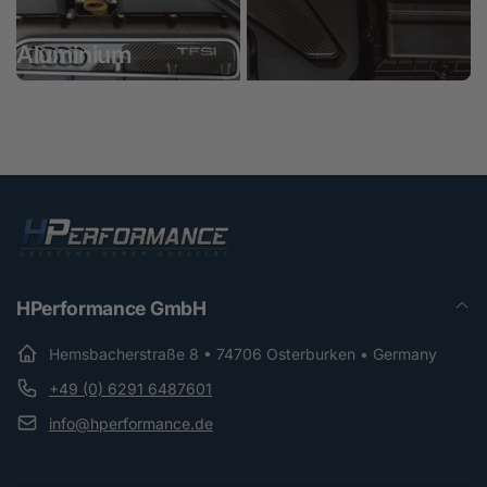
Aluminium
Carbon
HPerformance GmbH
Hemsbacherstraße 8 • 74706 Osterburken • Germany
+49 (0) 6291 6487601
info@hperformance.de