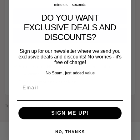
die
Verringere
minutes
seconds
Menge
die
für
DO YOU WANT
In den Warenkorb legen
Menge
4&quot;
für
EXCLUSIVE DEALS AND
100mm
4&quot;
DISCOUNTS?
OEM+
100mm
geschlossene
OEM+
Ansaugung
geschlossene
Sign up for our newsletter where we send you
Weitere Bezahlmöglichkeiten
+
Ansaugung
exclusive deals and discounts! No worries - it's
4&quot;
+
free of charge!
Abholung bei
HPerformance GmbH
verfügbar
Turboinlet
4&quot;
No Spam, just added value
Gewöhnlich fertig in 2 - 4 Tagen
für
Turboinlet
Audi
für
Shop-Informationen anzeigen
Email
RS3
Audi
8Y
RS3
+
8Y
Teilen
8Y
+
SIGN ME UP!
Facelift
8Y
Facelift
NO, THANKS