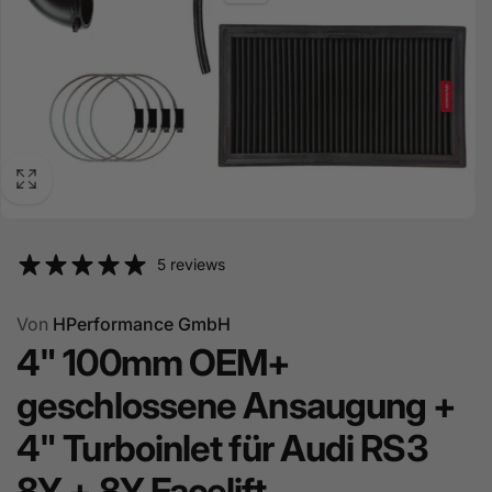
5 reviews
Von
HPerformance GmbH
4" 100mm OEM+
geschlossene Ansaugung +
4" Turboinlet für Audi RS3
8Y + 8Y Facelift