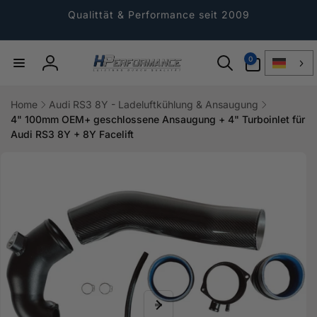
Direkt
zum
Qualittät & Performance seit 2009
Inhalt
0
0
Artikel
Einloggen
Home
Audi RS3 8Y - Ladeluftkühlung & Ansaugung
4" 100mm OEM+ geschlossene Ansaugung + 4" Turboinlet für
Audi RS3 8Y + 8Y Facelift
ktinformationen
gen