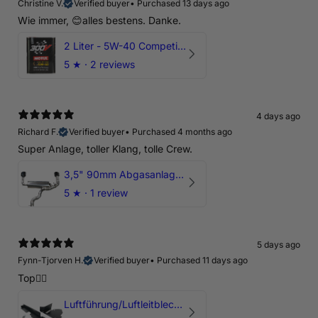
Christine V.
Verified buyer
•
Purchased 13 days ago
Wie immer, 😊alles bestens. Danke.
2 Liter - 5W-40 Competition 300V Motul Motoröl
5
★ ·
2 reviews
4 days ago
Richard F.
Verified buyer
•
Purchased 4 months ago
Super Anlage, toller Klang, tolle Crew.
3,5" 90mm Abgasanlage AUDI RSQ3 DNWA 2.5 TFSI
5
★ ·
1 review
5 days ago
Fynn-Tjorven H.
Verified buyer
•
Purchased 11 days ago
Top👍🏼
Luftführung/Luftleitblech 5" 125mm offene Ansaugung HPerformance