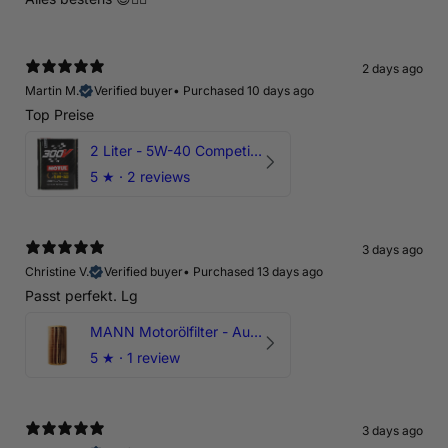
2 days ago
Martin M.
Verified buyer
•
Purchased 10 days ago
Top Preise
2 Liter - 5W-40 Competition 300V Motul Motoröl
5
★ ·
2 reviews
3 days ago
Christine V.
Verified buyer
•
Purchased 13 days ago
Passt perfekt. Lg
MANN Motorölfilter - Audi RS3 TTRS RSQ3 VZ5 - DAZ DNW
5
★ ·
1 review
3 days ago