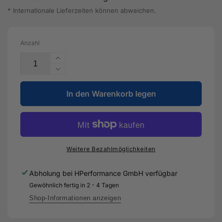
* Internationale Lieferzeiten können abweichen.
Anzahl
Erhöhe
die
Verringere
Menge
die
für
In den Warenkorb legen
Menge
NKG
für
R
NKG
Zündkerzen
R
Zündkerzen
Weitere Bezahlmöglichkeiten
Abholung bei
HPerformance GmbH
verfügbar
Gewöhnlich fertig in 2 - 4 Tagen
Shop-Informationen anzeigen