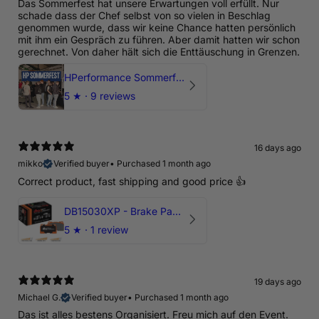
Das Sommerfest hat unsere Erwartungen voll erfüllt. Nur
schade dass der Chef selbst von so vielen in Beschlag
genommen wurde, dass wir keine Chance hatten persönlich
mit ihm ein Gespräch zu führen. Aber damit hatten wir schon
gerechnet. Von daher hält sich die Enttäuschung in Grenzen.
HPerformance Sommerfest 2026
5
★ ·
9 reviews
16 days ago
mikko
Verified buyer
•
Purchased 1 month ago
Correct product, fast shipping and good price 👍
DB15030XP - Brake Pads Xtreme Performance | Front Axle
5
★ ·
1 review
19 days ago
Michael G.
Verified buyer
•
Purchased 1 month ago
Das ist alles bestens Organisiert. Freu mich auf den Event.