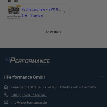
Tip Top
Radhausschale - 8V0 821 191 C - Original Ersatzteil für Audi RS3 Sportback
5
★ ·
1 review
Show more
HPerformance GmbH
Hemsbacherstraße 8 • 74706 Osterburken • Germany
+49 (0) 6291 6487601
info@hperformance.de