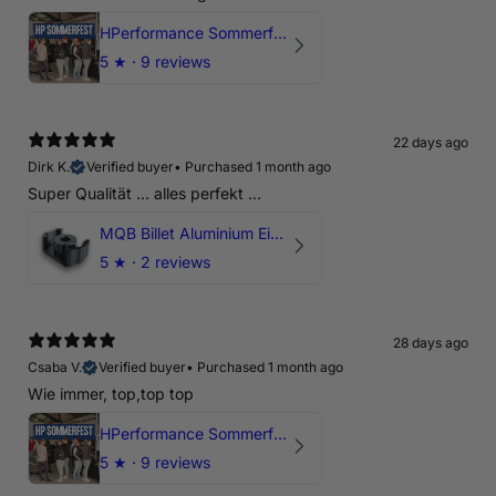
HPerformance Sommerfest 2026
5
★ ·
9 reviews
22 days ago
Dirk K.
Verified buyer
•
Purchased 1 month ago
Super Qualität ... alles perfekt ...
MQB Billet Aluminium Einsatz Drehmomentstütze - DOGBONE für Audi RS3, TTRS, RSQ3
5
★ ·
2 reviews
28 days ago
Csaba V.
Verified buyer
•
Purchased 1 month ago
Wie immer, top,top top
HPerformance Sommerfest 2026
5
★ ·
9 reviews