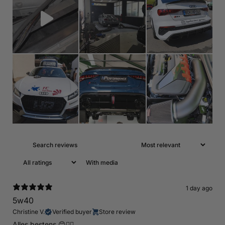
With media
1 day ago
5w40
Christine V.
Verified buyer
Store review
Alles bestens 😊👍🏻