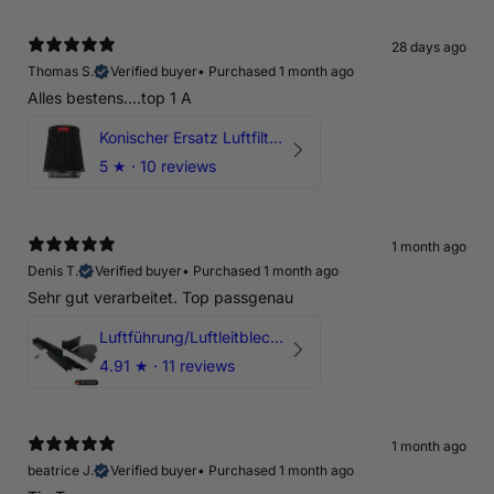
28 days ago
Thomas S.
Verified buyer
•
Purchased 1 month ago
Alles bestens....top 1 A
Konischer Ersatz Luftfilter Pilz - 4" & 5" Offene Ansaugung
5
★ ·
10 reviews
1 month ago
Denis T.
Verified buyer
•
Purchased 1 month ago
Sehr gut verarbeitet. Top passgenau
Luftführung/Luftleitblech 5" 125mm offene Ansaugung HPerformance
4.91
★ ·
11 reviews
1 month ago
beatrice J.
Verified buyer
•
Purchased 1 month ago