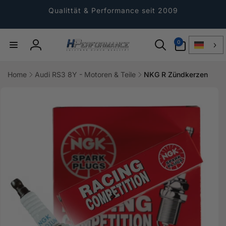
Direkt
zum
Qualittät & Performance seit 2009
Inhalt
0
0
Artikel
Einloggen
Home
Audi RS3 8Y - Motoren & Teile
NKG R Zündkerzen
ktinformationen
gen