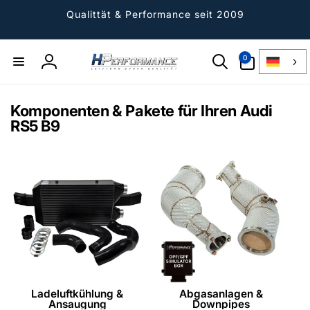
Direkt
zum
Qualittät & Performance seit 2009
Inhalt
0
0
Artikel
Einloggen
Komponenten & Pakete für Ihren Audi
RS5 B9
Ladeluftkühlung &
Abgasanlagen &
Ansaugung
Downpipes