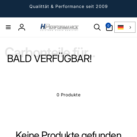
Direkt
zum
Qualittät & Performance seit 2009
Inhalt
0
0
Artikel
Einloggen
Carbonteile für...
BALD VERFÜGBAR!
0 Produkte
Keine Produkte gefunden