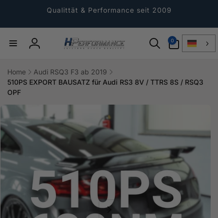
Direkt
zum
Qualittät & Performance seit 2009
Inhalt
0
0
Artikel
Einloggen
Home
Audi RSQ3 F3 ab 2019
510PS EXPORT BAUSATZ für Audi RS3 8V / TTRS 8S / RSQ3
OPF
ktinformationen
gen