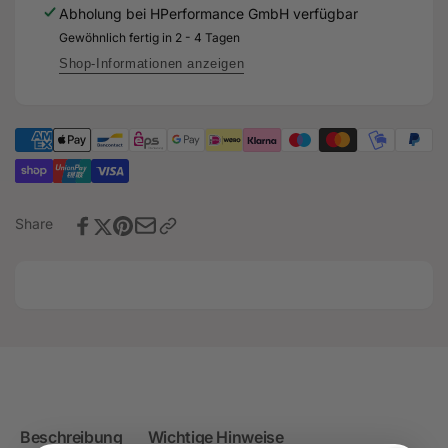
RS3
Abholung bei
HPerformance GmbH
verfügbar
/
8V
Gewöhnlich fertig in 2 - 4 Tagen
TTRS
/
8S
TTRS
Shop-Informationen anzeigen
/
8S
RSQ3
/
OPF
RSQ3
OPF
Share
Beschreibung
Wichtige Hinweise