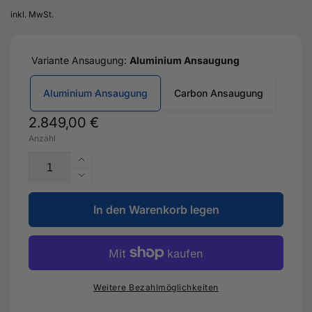
inkl. MwSt.
Variante Ansaugung:
Aluminium Ansaugung
Aluminium Ansaugung
Carbon Ansaugung
Normaler
2.849,00 €
Anzahl
Preis
Erhöhe
die
Verringere
Menge
die
für
In den Warenkorb legen
Menge
510PS
für
EXPORT
510PS
BAUSATZ
EXPORT
für
BAUSATZ
Audi
für
Weitere Bezahlmöglichkeiten
RS3
Audi
8V