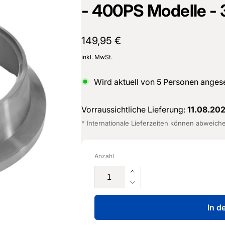
- 400PS Modelle -
16487601
Normaler
149,95 €
Preis
inkl. MwSt.
Wird aktuell von
5
Personen anges
Vorraussichtliche Lieferung:
11.08.20
* Internationale Lieferzeiten können abweich
Anzahl
Erhöhe
die
Verringere
Menge
die
für
In d
Menge
DAZ*
für