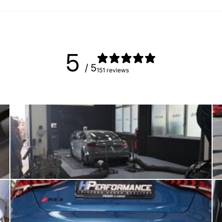
5
/ 5
151 reviews