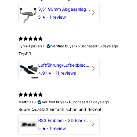
3,5" 90mm Abgasanlage AUDI RSQ3 DNWA 2.5 TFSI
5
★ ·
1 review
Fynn-Tjorven H.
Verified buyer
•
Purchased 13 days ago
Top👍🏼
Luftführung/Luftleitblech 5" 125mm offene Ansaugung HPerformance
4.91
★ ·
11 reviews
Matthias J.
Verified buyer
•
Purchased 17 days ago
Super Qualität! Einfach schön und dezent.
RS3 Emblem - 3D Black Edition - Schwarz/Schwarz Logo Modellschriftzug
5
★ ·
1 review