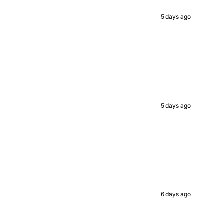
ed value
5 days ago
UP!
KS
5 days ago
6 days ago