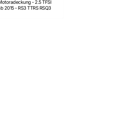
Motoradeckung - 2.5 TFSI
No Spam, just add
ab 2015 - RS3 TTRS RSQ3
Email
SIGN ME 
NO, THAN