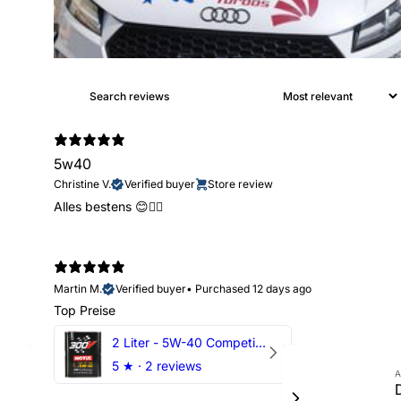
5w40
Christine V.
Verified buyer
Store review
Alles bestens 😊👍🏻
Martin M.
Verified buyer
•
Purchased 12 days ago
Top Preise
2 Liter - 5W-40 Competition 300V Motul Motoröl
5
★ ·
2 reviews
A