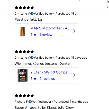
Christine V.
Verified buyer
•
Purchased 15 days ago
Passt perfekt. Lg
MANN Motorölfilter - Audi RS3 TTRS RSQ3 VZ5 - DAZ DNW
5
★ ·
1 review
Christine V.
Verified buyer
•
Purchased 15 days ago
Wie immer, 😊alles bestens. Danke.
2 Liter - 5W-40 Competition 300V Motul Motoröl
5
★ ·
2 reviews
Richard F.
Verified buyer
•
Purchased 4 months ago
Super Anlage, toller Klang, tolle Crew.