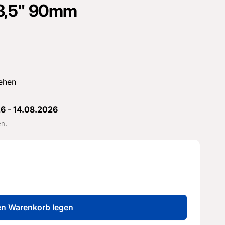
 3,5" 90mm
ehen
26
-
14.08.2026
en.
en Warenkorb legen