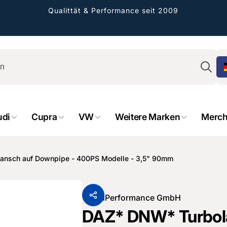
Qualittät & Performance seit 2009
Su
udi
Cupra
VW
Weitere Marken
Merch
rformance GmbH
ansch auf Downpipe - 400PS Modelle - 3,5" 90mm
holung verfügbar, gewöhnlich fertig in 2
4 tagen
Von
HPerformance GmbH
cher Straße 8
DAZ* DNW* Turbola
sterburken
land