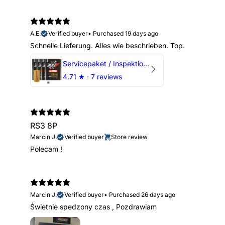
A.E.
Verified buyer
•
Purchased 19 days ago
Schnelle Lieferung. Alles wie beschrieben. Top.
Servicepaket / Inspektionspaket 1 mit Motul 300V 5W40 - 5W50 für alle 2.5 TFSI Modelle
4.71
★ ·
7 reviews
RS3 8P
Marcin J.
Verified buyer
Store review
Polecam !
Marcin J.
Verified buyer
•
Purchased 26 days ago
Świetnie spedzony czas , Pozdrawiam