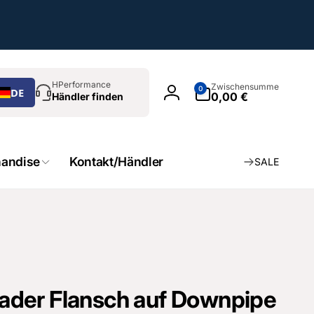
chen
0
HPerformance
Zwischensumme
0
DE
Artikel
0,00 €
Händler finden
Einloggen
andise
Kontakt/Händler
SALE
der Flansch auf Downpipe