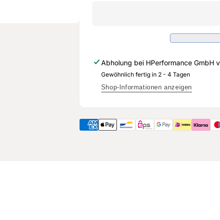
DNW*
DAZ*
Turbolader
DNW*
Flansch
Turbolader
auf
Flansch
Downpipe
auf
-
Downpipe
Abholung bei
HPerformance GmbH
v
400PS
-
Modelle
Gewöhnlich fertig in 2 - 4 Tagen
400PS
-
Modelle
Shop-Informationen anzeigen
3,5&quot;
-
90mm
3,5&quot;
90mm