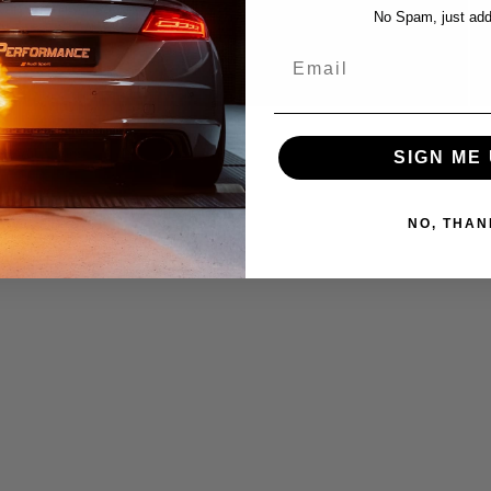
Kammern-Ansaugbrücken
No Spam, just add
Oberteil für Audi RSQ3 F3
Email
With media
SIGN ME 
NO, THAN