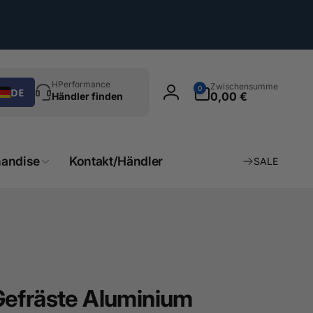
chen
0
HPerformance
Zwischensumme
0
DE
Artikel
0,00 €
Händler finden
Einloggen
andise
Kontakt/Händler
SALE
Gefräste Aluminium