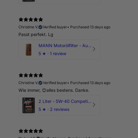
Christine V.
Verified buyer
•
Purchased 13 days ago
Passt perfekt. Lg
MANN Motorölfilter - Audi RS3 TTRS RSQ3 VZ5 - DAZ DNW
5
★ ·
1 review
Christine V.
Verified buyer
•
Purchased 13 days ago
Wie immer, 😊alles bestens. Danke.
2 Liter - 5W-40 Competition 300V Motul Motoröl
5
★ ·
2 reviews