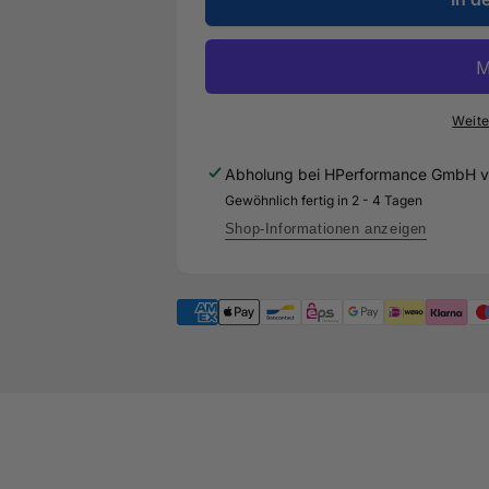
Menge
DSG
für
Catch-
DSG
Tank
Catch-
-
Tank
Gefräste
-
Weite
Aluminium
Gefräste
Getrieböl-
Aluminium
Abholung bei
HPerformance GmbH
v
Rückführung
Getrieböl-
Gewöhnlich fertig in 2 - 4 Tagen
für
Rückführung
Audi
für
Shop-Informationen anzeigen
RSQ3
Audi
F3
RSQ3
F3