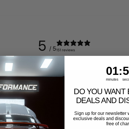
5
/ 5
151 reviews
1
:
Cou
55
01
:
5
minutes
sec
DO YOU WANT 
DEALS AND D
Sign up for our newslette
exclusive deals and discount
Performance GmbH
free of cha
Großes gefrästes