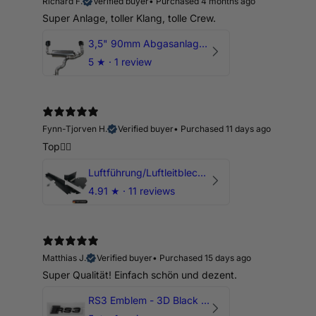
Richard F.
Verified buyer
•
Purchased 4 months ago
Super Anlage, toller Klang, tolle Crew.
3,5" 90mm Abgasanlage AUDI RSQ3 DNWA 2.5 TFSI
5
★ ·
1 review
Fynn-Tjorven H.
Verified buyer
•
Purchased 11 days ago
Top👍🏼
Luftführung/Luftleitblech 5" 125mm offene Ansaugung HPerformance
4.91
★ ·
11 reviews
Matthias J.
Verified buyer
•
Purchased 15 days ago
Super Qualität! Einfach schön und dezent.
RS3 Emblem - 3D Black Edition - Schwarz/Schwarz Logo Modellschriftzug