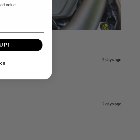
ed value
UP!
2 days ago
KS
2 days ago