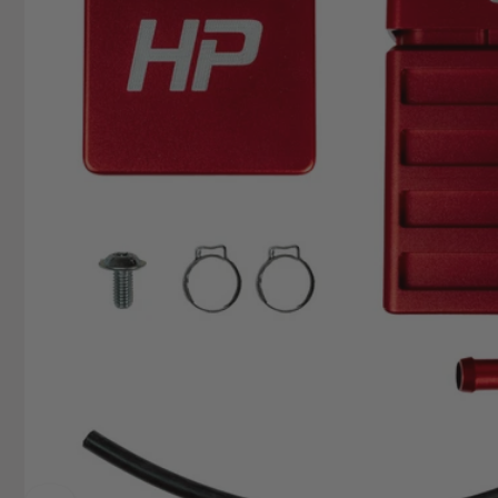
74706 O
Deutsch
+49629