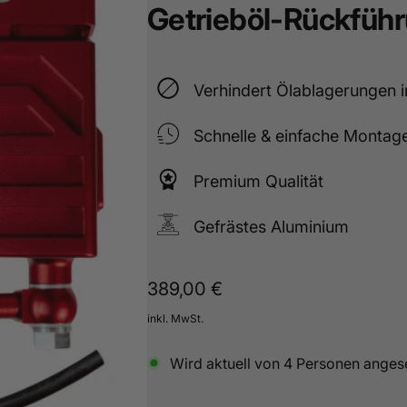
Getrieböl-Rückführ
sterburken
land
16487601
Verhindert Ölablagerungen
Schnelle & einfache Montag
Premium Qualität
Gefrästes Aluminium
Normaler
389,00 €
Preis
inkl. MwSt.
Wird aktuell von
4
Personen anges