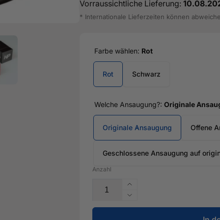
Vorraussichtliche Lieferung:
10.08.20
* Internationale Lieferzeiten können abweich
Farbe wählen:
Rot
Rot
Schwarz
Welche Ansaugung?:
Originale Ansa
Originale Ansaugung
Offene 
Geschlossene Ansaugung auf origin
Anzahl
Erhöhe
die
Verringere
Menge
die
für
In d