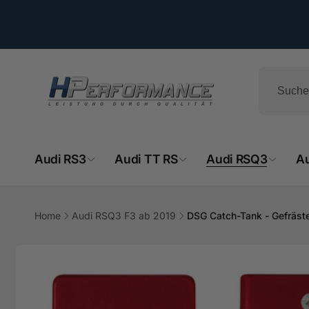
Direkt
zum
Inhalt
Audi RS3
Audi TT RS
Audi RSQ3
A
Home
Audi RSQ3 F3 ab 2019
DSG Catch-Tank - Gefräst
HPe
Zu
Produktinformationen
springen
Ab
- 
Hemsba