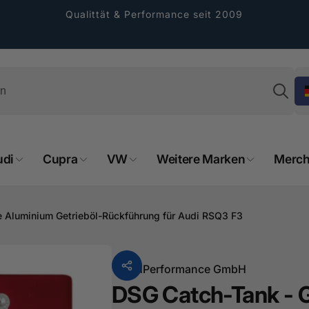
Qualittät & Performance seit 2009
Su
udi
Cupra
VW
Weitere Marken
Merch
e Aluminium Getrieböl-Rückführung für Audi RSQ3 F3
rformance GmbH
holung verfügbar, gewöhnlich fertig in 2
Von
HPerformance GmbH
4 tagen
DSG Catch-Tank - 
cher Straße 8