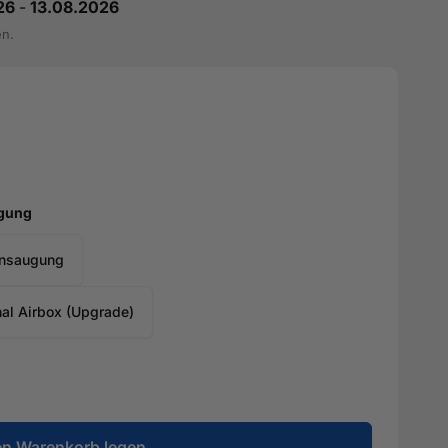
26
-
13.08.2026
en.
ugung
Ansaugung
al Airbox (Upgrade)
en Warenkorb legen