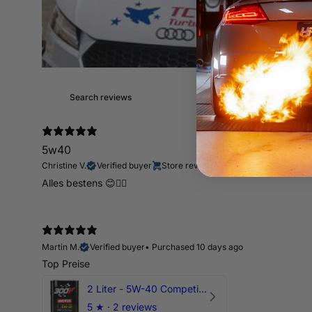
5w40
Christine V.
Verified buyer
Store review
Alles bestens 😊👍🏻
Martin M.
Verified buyer
•
Purchased 10 days ago
Top Preise
2 Liter - 5W-40 Competition 300V Motul Motoröl
5
★ ·
2 reviews