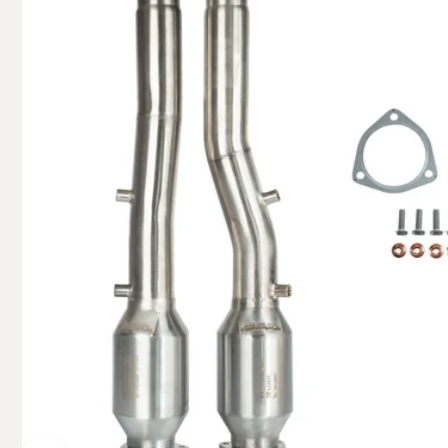
Deutsch
+49629