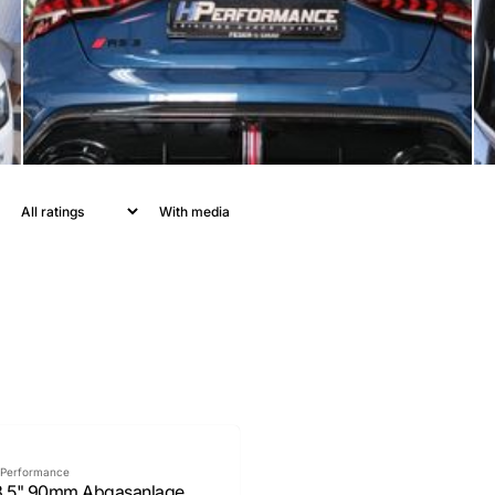
With media
1
:
Cou
58
01
:
5
minutes
sec
DO YOU WANT 
DEALS AND D
Sign up for our newslette
exclusive deals and discount
Performance
free of cha
3,5" 90mm Abgasanlage