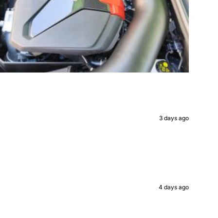
ntdown ends in:
8
3 days ago
onds
EXCLUSIVE
ISCOUNTS?
4 days ago
r where we send you
s! No worries - it's
rge!