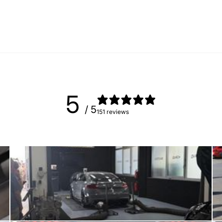
-
DNW
5
/ 5
151 reviews