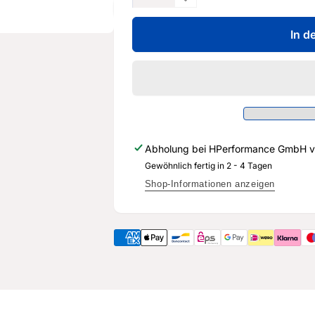
die
Verringere
Menge
die
für
In d
Menge
2,75&quot;
für
70mm
2,75&quot;
Kat
70mm
Module
Kat
100
Module
/
100
400
/
Abholung bei
HPerformance GmbH
v
Zeller
400
-
Gewöhnlich fertig in 2 - 4 Tagen
Zeller
Audi
-
Shop-Informationen anzeigen
RS3,
Audi
TTRS
RS3,
8S,
TTRS
RSQ3
8S,
-
RSQ3
OPF
-
Modelle
OPF
-
Modelle
DNW