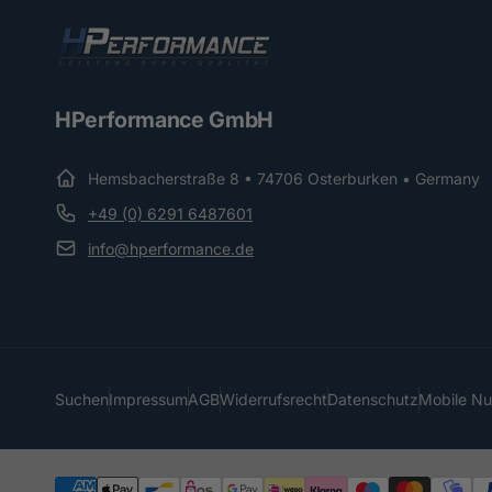
HPerformance GmbH
Hemsbacherstraße 8 • 74706 Osterburken • Germany
+49 (0) 6291 6487601
info@hperformance.de
Suchen
Impressum
AGB
Widerrufsrecht
Datenschutz
Mobile N