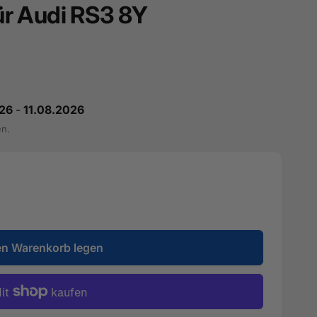
für Audi RS3 8Y
26
-
11.08.2026
en.
en Warenkorb legen