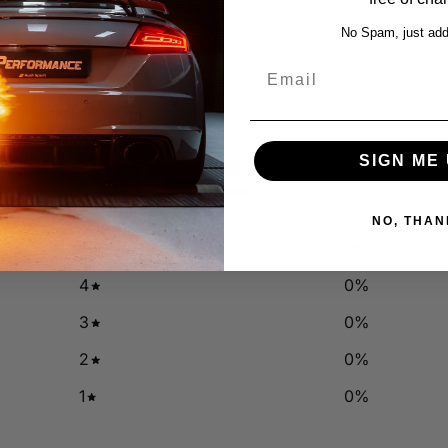
No Spam, just add
Email
0
SIGN ME 
/ 5
0 reviews
NO, THAN
5
0
%
4
0
%
3
0
%
2
0
%
1
0
%