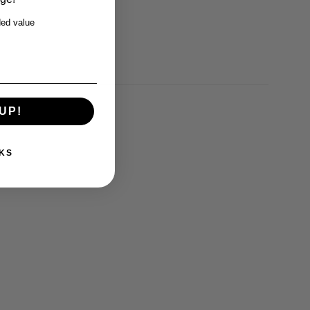
ed value
UP!
KS