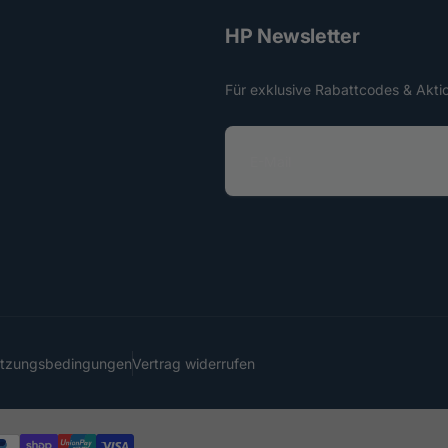
HP Newsletter
Für exklusive Rabattcodes & Akti
E
-
M
a
i
l
utzungsbedingungen
Vertrag widerrufen