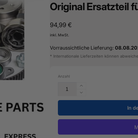
Original Ersatzteil 
16487601
Normaler
94,99 €
Preis
inkl. MwSt.
Vorraussichtliche Lieferung:
08.08.20
* Internationale Lieferzeiten können abweich
Anzahl
Erhöhe
die
Verringere
Menge
die
für
In d
Menge
1
für
Satz
1
Kraftstoffleitungen
Satz
-
Kraftstoffleitungen