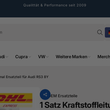
Qualittät & Performance seit 2009
Su
udi
Cupra
VW
Weitere Marken
Merch
rformance GmbH
nal Ersatzteil für Audi RS3 8Y
holung verfügbar, gewöhnlich fertig in 2
4 tagen
Von
OEM Ersatzteile
cher Straße 8
1 Satz Kraftstoffle
sterburken
land