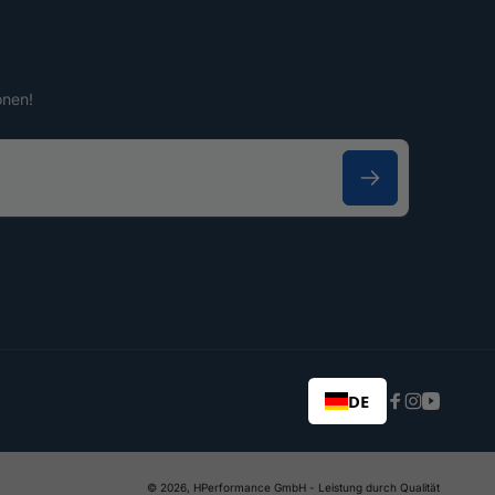
onen!
DE
Facebook
Instagram
YouTub
© 2026,
HPerformance GmbH
- Leistung durch Qualität