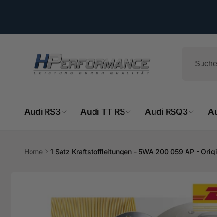
Direkt
zum
Inhalt
Audi RS3
Audi TT RS
Audi RSQ3
A
HPe
Home
1 Satz Kraftstoffleitungen - 5WA 200 059 AP - Origi
Ab
Zu
- 
Produktinformationen
springen
Hemsba
74706 O
Deutsch