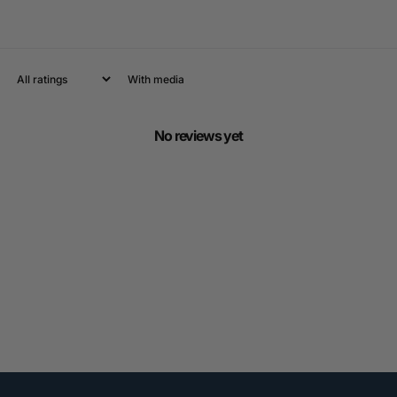
With media
No reviews yet