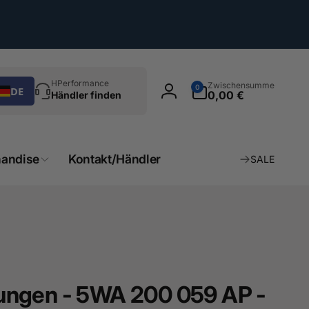
chen
0
HPerformance
Zwischensumme
0
DE
Artikel
0,00 €
Händler finden
Einloggen
andise
Kontakt/Händler
SALE
itungen - 5WA 200 059 AP -