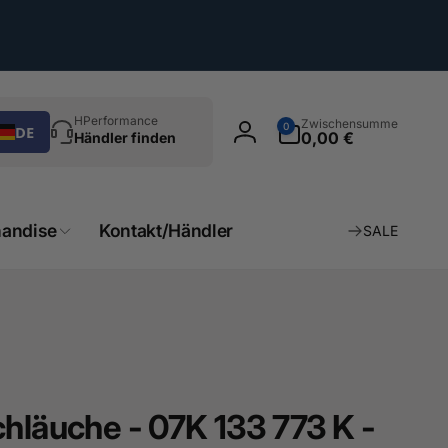
chen
0
HPerformance
Zwischensumme
0
DE
Artikel
0,00 €
Händler finden
Einloggen
andise
Kontakt/Händler
SALE
hläuche - 07K 133 773 K -