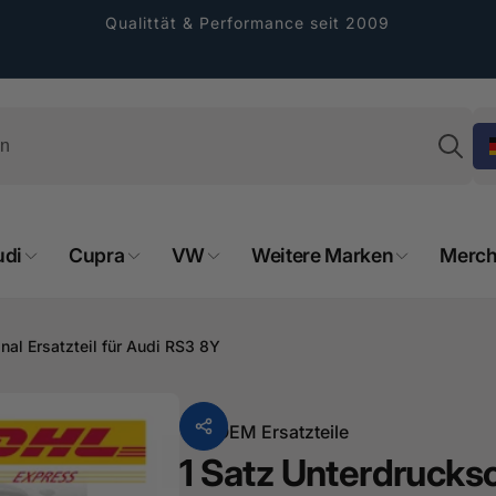
Qualittät & Performance seit 2009
Su
udi
Cupra
VW
Weitere Marken
Merch
rformance GmbH
nal Ersatzteil für Audi RS3 8Y
holung verfügbar, gewöhnlich fertig in 2
4 tagen
Von
OEM Ersatzteile
cher Straße 8
1 Satz Unterdrucksc
sterburken
land