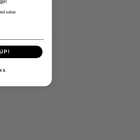
rge!
ed value
UP!
KS