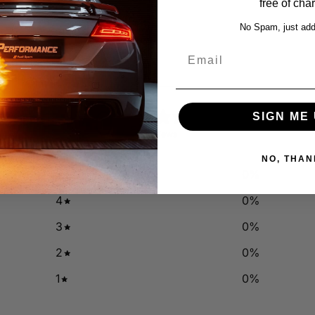
free of cha
No Spam, just add
Email
0
SIGN ME 
/ 5
0 reviews
NO, THAN
5
0
%
4
0
%
3
0
%
2
0
%
1
0
%