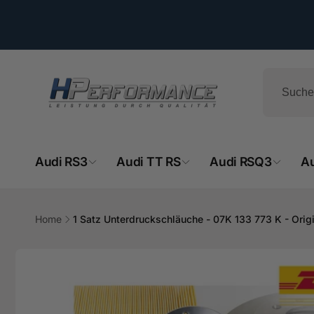
Direkt
zum
Inhalt
Audi RS3
Audi TT RS
Audi RSQ3
A
HPe
Home
1 Satz Unterdruckschläuche - 07K 133 773 K - Origi
Ab
Zu
- 
Produktinformationen
springen
Hemsba
74706 O
Deutsch