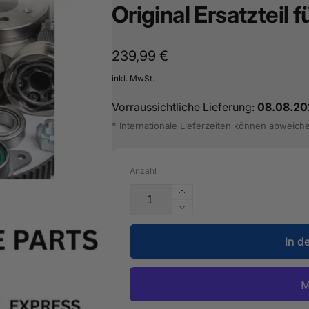
Original Ersatzteil 
16487601
Normaler
239,99 €
Preis
inkl. MwSt.
Vorraussichtliche Lieferung:
08.08.20
* Internationale Lieferzeiten können abweich
Anzahl
Erhöhe
die
Verringere
Menge
die
für
In d
Menge
1
für
Satz
1
Unterdruckschläuche
Satz
-
Unterdruckschläuche