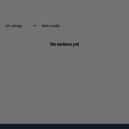
With media
No reviews yet