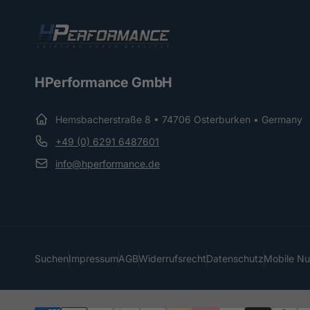
HPerformance GmbH
Hemsbacherstraße 8 • 74706 Osterburken • Germany
+49 (0) 6291 6487601
info@hperformance.de
Suchen
Impressum
AGB
Widerrufsrecht
Datenschutz
Mobile N