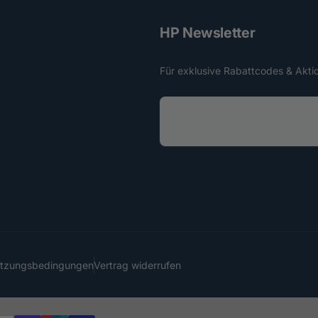
HP Newsletter
Für exklusive Rabattcodes & Akti
E
-
M
a
i
l
utzungsbedingungen
Vertrag widerrufen