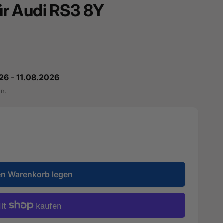
für Audi RS3 8Y
26
-
11.08.2026
en.
en Warenkorb legen