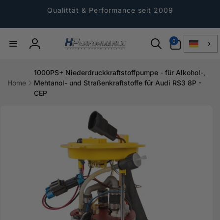
Direkt
zum
Qualittät & Performance seit 2009
Inhalt
0
0
Artikel
Einloggen
1000PS+ Niederdruckkraftstoffpumpe - für Alkohol-,
Home
Mehtanol- und Straßenkraftstoffe für Audi RS3 8P -
CEP
ktinformationen
gen