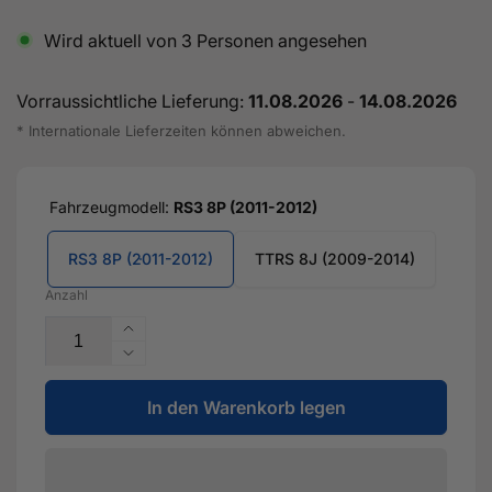
Wird aktuell von
3
Personen angesehen
Vorraussichtliche Lieferung:
11.08.2026
-
14.08.2026
* Internationale Lieferzeiten können abweichen.
Fahrzeugmodell:
RS3 8P (2011-2012)
RS3 8P (2011-2012)
TTRS 8J (2009-2014)
Anzahl
Erhöhe
die
Verringere
Menge
die
für
In den Warenkorb legen
Menge
1000PS+
für
Niederdruckkraftstoffpumpe
1000PS+
-
Niederdruckkraftstoffpumpe