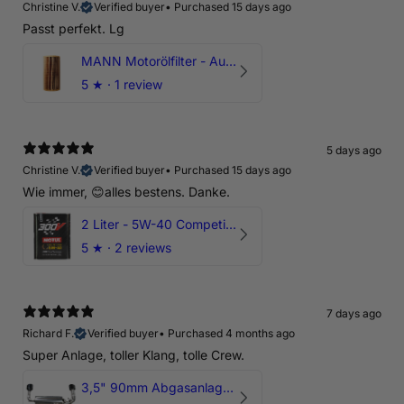
Christine V.
Verified buyer
•
Purchased 15 days ago
Passt perfekt. Lg
MANN Motorölfilter - Audi RS3 TTRS RSQ3 VZ5 - DAZ DNW
5
★ ·
1 review
5 days ago
Christine V.
Verified buyer
•
Purchased 15 days ago
Wie immer, 😊alles bestens. Danke.
2 Liter - 5W-40 Competition 300V Motul Motoröl
5
★ ·
2 reviews
7 days ago
Richard F.
Verified buyer
•
Purchased 4 months ago
Super Anlage, toller Klang, tolle Crew.
3,5" 90mm Abgasanlage AUDI RSQ3 DNWA 2.5 TFSI