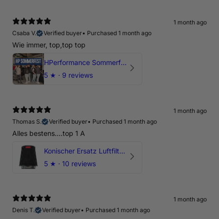
1 month ago
Csaba V.
Verified buyer
•
Purchased 1 month ago
Wie immer, top,top top
HPerformance Sommerfest 2026
5
★ ·
9 reviews
1 month ago
Thomas S.
Verified buyer
•
Purchased 1 month ago
Alles bestens....top 1 A
Konischer Ersatz Luftfilter Pilz - 4" & 5" Offene Ansaugung
5
★ ·
10 reviews
1 month ago
Denis T.
Verified buyer
•
Purchased 1 month ago