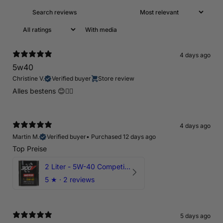
With media
4 days ago
5w40
Christine V.
Verified buyer
Store review
Alles bestens 😊👍🏻
4 days ago
Martin M.
Verified buyer
•
Purchased 12 days ago
Top Preise
2 Liter - 5W-40 Competition 300V Motul Motoröl
5
★ ·
2 reviews
5 days ago