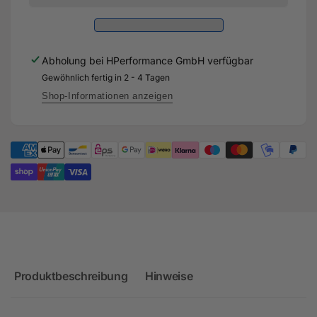
für
-
Alkohol-,
für
Mehtanol-
Alkohol-,
und
Mehtanol-
Abholung bei
HPerformance GmbH
verfügbar
Straßenkraftstoffe
und
für
Gewöhnlich fertig in 2 - 4 Tagen
Straßenkraftstoffe
Audi
für
Shop-Informationen anzeigen
RS3
Audi
8P
RS3
-
8P
CEP
-
CEP
Produktbeschreibung
Hinweise