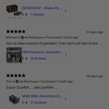
DB15030XP - Brake Pads Xtreme Performance | Front Axle
5
★ ·
1 review
22 days ago
Michael G.
Verified buyer
•
Purchased 1 month ago
Das ist alles bestens Organisiert. Freu mich auf den Event.
HPerformance Sommerfest 2026
5
★ ·
9 reviews
24 days ago
Dirk K.
Verified buyer
•
Purchased 1 month ago
Super Qualität ... alles perfekt ...
MQB Billet Aluminium Einsatz Drehmomentstütze - DOGBONE für Audi RS3, TTRS, RSQ3
5
★ ·
2 reviews