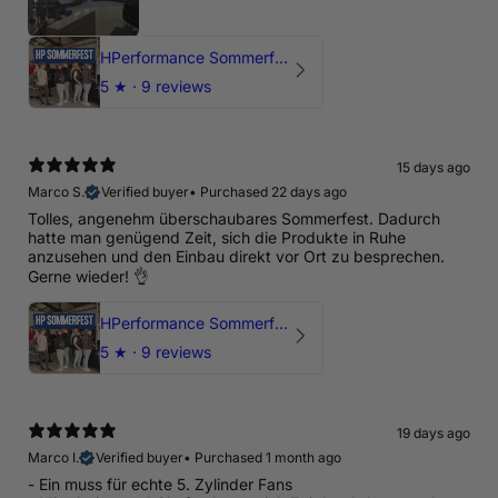
HPerformance Sommerfest 2026
5
★ ·
9 reviews
15 days ago
Marco S.
Verified buyer
•
Purchased 22 days ago
Tolles, angenehm überschaubares Sommerfest. Dadurch
hatte man genügend Zeit, sich die Produkte in Ruhe
anzusehen und den Einbau direkt vor Ort zu besprechen.
Gerne wieder! 👌
HPerformance Sommerfest 2026
5
★ ·
9 reviews
19 days ago
Marco I.
Verified buyer
•
Purchased 1 month ago
- Ein muss für echte 5. Zylinder Fans