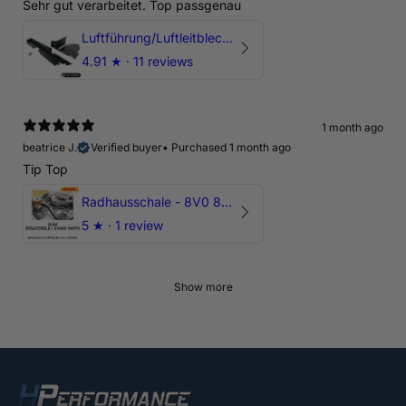
Sehr gut verarbeitet. Top passgenau
Luftführung/Luftleitblech 5" 125mm offene Ansaugung HPerformance
4.91
★ ·
11 reviews
1 month ago
beatrice J.
Verified buyer
•
Purchased 1 month ago
Tip Top
Radhausschale - 8V0 821 191 C - Original Ersatzteil für Audi RS3 Sportback
5
★ ·
1 review
Show more