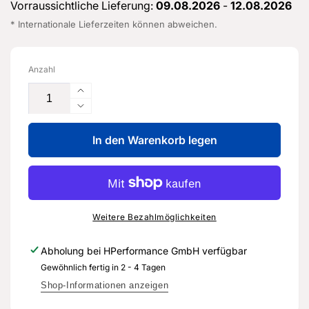
Vorraussichtliche Lieferung:
09.08.2026
-
12.08.2026
* Internationale Lieferzeiten können abweichen.
Anzahl
Erhöhe
die
Verringere
Menge
die
für
In den Warenkorb legen
Menge
2K-
für
Feinspachtel,
2K-
flexibel
Feinspachtel,
mit
flexibel
Härter
mit
Weitere Bezahlmöglichkeiten
-
Härter
LSP
-
Abholung bei
HPerformance GmbH
verfügbar
787
LSP
Gewöhnlich fertig in 2 - 4 Tagen
100
787
A1
100
Shop-Informationen anzeigen
-
A1