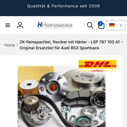
Direkt
zum
Qualittät & Performance seit 2009
Inhalt
0
0
Artikel
Einloggen
2K-Feinspachtel, flexibel mit Härter - LSP 787 100 A1 -
Home
Original Ersatzteil für Audi RS3 Sportback
ktinformationen
gen