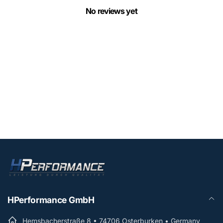
No reviews yet
HPerformance GmbH
Hemsbacherstraße 8 • 74706 Osterburken • Germany