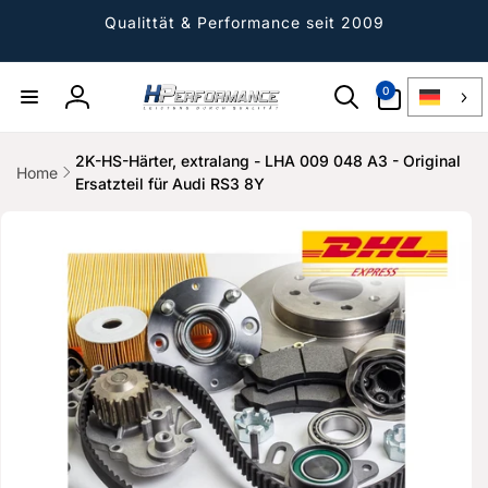
Direkt
zum
Qualittät & Performance seit 2009
Inhalt
0
0
Artikel
Einloggen
2K-HS-Härter, extralang - LHA 009 048 A3 - Original
Home
Ersatzteil für Audi RS3 8Y
ktinformationen
gen