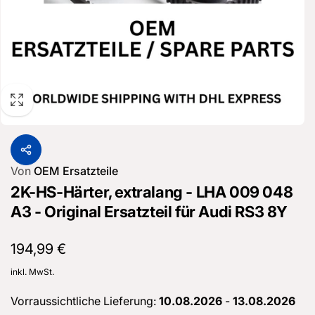
Von
OEM Ersatzteile
2K-HS-Härter, extralang - LHA 009 048
A3 - Original Ersatzteil für Audi RS3 8Y
Normaler
194,99 €
Preis
inkl. MwSt.
Vorraussichtliche Lieferung:
10.08.2026
-
13.08.2026