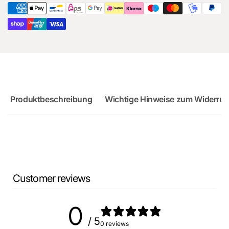
Ersatzteil
Audi
für
RS3
Audi
8Y
RS3
8Y
Produktbeschreibung
Wichtige Hinweise zum Widerruf
Customer reviews
0
/ 5
0 reviews