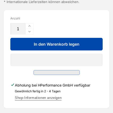
* Internationale Lieferzeiten können abweichen.
Anzahl
Erhöhe
die
Verringere
Menge
die
für
In den Warenkorb legen
Menge
2K-
für
HS-
2K-
Härter,
HS-
extralang
Härter,
-
extralang
LHA
-
009
LHA
Abholung bei
HPerformance GmbH
verfügbar
048
009
A3
Gewöhnlich fertig in 2 - 4 Tagen
048
-
A3
Shop-Informationen anzeigen
Original
-
Ersatzteil
Original
für