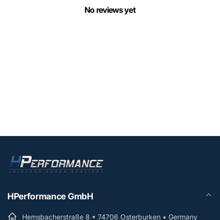
No reviews yet
HPerformance GmbH
Hemsbacherstraße 8 • 74706 Osterburken • Germany