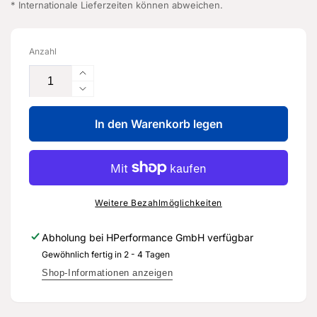
* Internationale Lieferzeiten können abweichen.
Anzahl
Erhöhe
die
Verringere
Menge
die
für
In den Warenkorb legen
Menge
2K-
für
Spritzspachtel
2K-
-
Spritzspachtel
ALN
-
788
ALN
Weitere Bezahlmöglichkeiten
007
788
-
007
Abholung bei
HPerformance GmbH
verfügbar
Original
-
Gewöhnlich fertig in 2 - 4 Tagen
Ersatzteil
Original
für
Ersatzteil
Shop-Informationen anzeigen
Audi
für
RS3
Audi
8Y