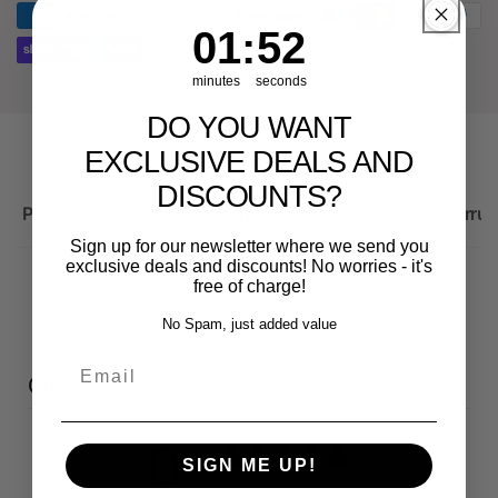
für
RS3
Audi
1
:
Countdown ends in:
52
01
:
52
8Y
RS3
8Y
minutes
seconds
DO YOU WANT
EXCLUSIVE DEALS AND
DISCOUNTS?
Produktbeschreibung
Wichtige Hinweise zum Widerruf
Sign up for our newsletter where we send you
exclusive deals and discounts! No worries - it's
free of charge!
No Spam, just added value
Email
Customer reviews
0
SIGN ME UP!
/ 5
0 reviews