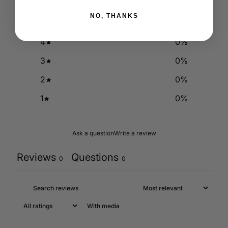
NO, THANKS
5
0
%
4
0
%
3
0
%
2
0
%
1
0
%
Ask a question
Write a review
Reviews
Questions
0
0
With media