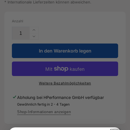
* Internationale Lieferzeiten können abweichen.
Anzahl
Erhöhe
die
Verringere
Menge
die
für
In den Warenkorb legen
Menge
2K-
für
Verdünnung,
2K-
spezial
Verdünnung,
-
spezial
LVM
-
Weitere Bezahlmöglichkeiten
009
LVM
200
009
Abholung bei
HPerformance GmbH
verfügbar
A2
200
Gewöhnlich fertig in 2 - 4 Tagen
-
A2
Original
-
Shop-Informationen anzeigen
Ersatzteil
Original
für
Ersatzteil
Audi