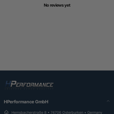
No reviews yet
HPerformance GmbH
Hemsbacherstraße 8 • 74706 Osterburken • Germany