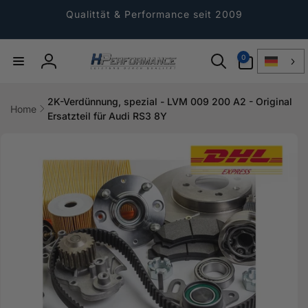
Direkt
zum
Qualittät & Performance seit 2009
Inhalt
0
0
Artikel
Einloggen
2K-Verdünnung, spezial - LVM 009 200 A2 - Original
Home
Ersatzteil für Audi RS3 8Y
ktinformationen
gen