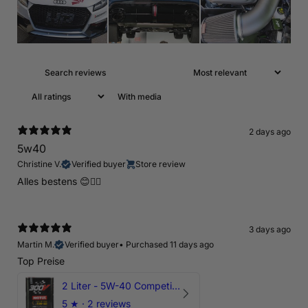
With media
2 days ago
5w40
Christine V.
Verified buyer
Store review
Alles bestens 😊👍🏻
3 days ago
Martin M.
Verified buyer
•
Purchased 11 days ago
Top Preise
2 Liter - 5W-40 Competition 300V Motul Motoröl
5
★ ·
2 reviews