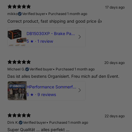
17 days ago
mikko
Verified buyer
•
Purchased 1 month ago
Correct product, fast shipping and good price 👍
DB15030XP - Brake Pads Xtreme Performance | Front Axle
5
★ ·
1 review
20 days ago
Michael G.
Verified buyer
•
Purchased 1 month ago
Das ist alles bestens Organisiert. Freu mich auf den Event.
HPerformance Sommerfest 2026
5
★ ·
9 reviews
22 days ago
Dirk K.
Verified buyer
•
Purchased 1 month ago
Super Qualität ... alles perfekt ...