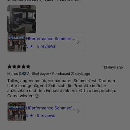
HPerformance Sommerfest 2026
5
★ ·
9 reviews
13 days ago
Marco S.
Verified buyer
•
Purchased 21 days ago
Tolles, angenehm überschaubares Sommerfest. Dadurch
hatte man genügend Zeit, sich die Produkte in Ruhe
anzusehen und den Einbau direkt vor Ort zu besprechen.
Gerne wieder! 👌
HPerformance Sommerfest 2026
5
★ ·
9 reviews