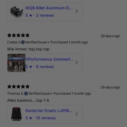
MQB Billet Aluminium Einsatz Drehmomentstütze - DOGBONE für Audi RS3, TTRS, RSQ3
5
★ ·
2 reviews
29 days ago
Csaba V.
Verified buyer
•
Purchased 1 month ago
Wie immer, top,top top
HPerformance Sommerfest 2026
5
★ ·
9 reviews
29 days ago
Thomas S.
Verified buyer
•
Purchased 1 month ago
Alles bestens....top 1 A
Konischer Ersatz Luftfilter Pilz - 4" & 5" Offene Ansaugung
5
★ ·
10 reviews