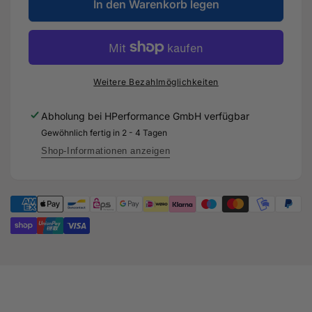
für
In den Warenkorb legen
Menge
3,14“
für
/
3,14“
80mm
/
Boostpipekit
80mm
mit
Boostpipekit
Weitere Bezahlmöglichkeiten
Drosselklappenbogen
mit
+
Drosselklappenbogen
Abholung bei
HPerformance GmbH
verfügbar
mechanisches
+
Gewöhnlich fertig in 2 - 4 Tagen
Blowoff
mechanisches
für
Blowoff
Shop-Informationen anzeigen
Audi
für
TTRS
Audi
8S
TTRS
-
8S
DAZA
-
DAZA