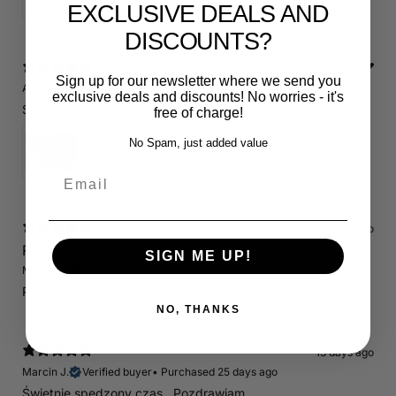
5
★ ·
1 review
EXCLUSIVE DEALS AND
DISCOUNTS?
11 days ago
Sign up for our newsletter where we send you
A.E.
Verified buyer
•
Purchased 17 days ago
exclusive deals and discounts! No worries - it's
Schnelle Lieferung. Alles wie beschrieben. Top.
free of charge!
Servicepaket / Inspektionspaket 1 mit Motul 300V 5W40 - 5W50 für alle 2.5 TFSI Modelle
No Spam, just added value
4.71
★ ·
7 reviews
Email
13 days ago
RS3 8P
SIGN ME UP!
Marcin J.
Verified buyer
Store review
Polecam !
NO, THANKS
13 days ago
Marcin J.
Verified buyer
•
Purchased 25 days ago
Świetnie spedzony czas , Pozdrawiam