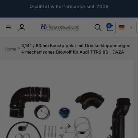
Direkt
zum
Qualittät & Performance seit 2009
Inhalt
0
0
Artikel
Einloggen
3,14“ / 80mm Boostpipekit mit Drosselklappenbogen
Home
+ mechanisches Blowoff für Audi TTRS 8S - DAZA
ktinformationen
gen