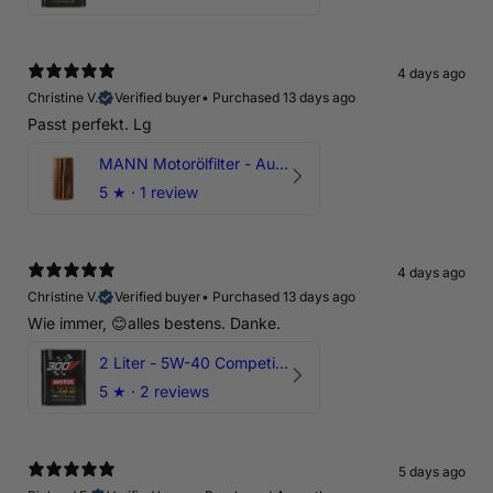
4 days ago
Christine V.
Verified buyer
•
Purchased 13 days ago
Passt perfekt. Lg
MANN Motorölfilter - Audi RS3 TTRS RSQ3 VZ5 - DAZ DNW
5
★ ·
1 review
4 days ago
Christine V.
Verified buyer
•
Purchased 13 days ago
Wie immer, 😊alles bestens. Danke.
2 Liter - 5W-40 Competition 300V Motul Motoröl
5
★ ·
2 reviews
5 days ago