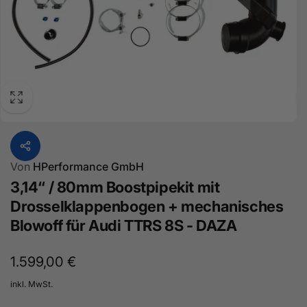
Von
HPerformance GmbH
3,14“ / 80mm Boostpipekit mit
Drosselklappenbogen + mechanisches
Blowoff für Audi TTRS 8S - DAZA
Normaler
1.599,00 €
Preis
inkl. MwSt.