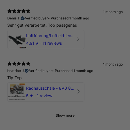
1 month ago
Denis T.
Verified buyer
•
Purchased 1 month ago
Sehr gut verarbeitet. Top passgenau
Luftführung/Luftleitblech 5" 125mm offene Ansaugung HPerformance
4.91
★ ·
11 reviews
1 month ago
beatrice J.
Verified buyer
•
Purchased 1 month ago
Tip Top
Radhausschale - 8V0 821 191 C - Original Ersatzteil für Audi RS3 Sportback
5
★ ·
1 review
Show more