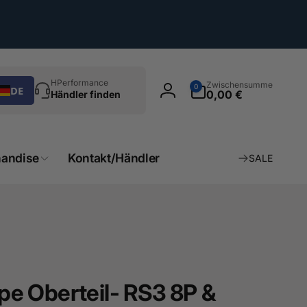
chen
0
HPerformance
Zwischensumme
0
DE
Artikel
0,00 €
Händler finden
Einloggen
andise
Kontakt/Händler
SALE
e Oberteil- RS3 8P &