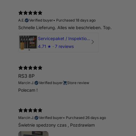
A.E.
Verified buyer
•
Purchased 18 days ago
Schnelle Lieferung. Alles wie beschrieben. Top.
Servicepaket / Inspektionspaket 1 mit Motul 300V 5W40 - 5W50 für alle 2.5 TFSI Modelle
4.71
★ ·
7 reviews
RS3 8P
Marcin J.
Verified buyer
Store review
Polecam !
Marcin J.
Verified buyer
•
Purchased 26 days ago
Świetnie spedzony czas , Pozdrawiam