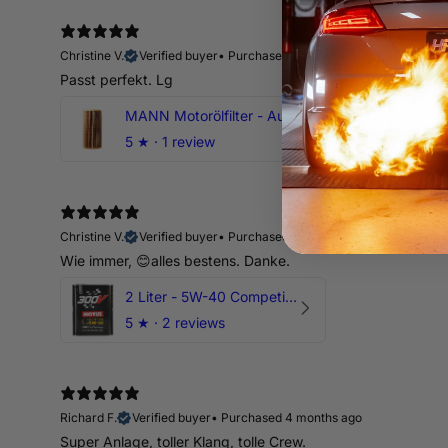
Christine V.
Verified buyer
•
Purchased 14 days ago
Passt perfekt. Lg
MANN Motorölfilter - Audi RS3 TTRS RSQ3 VZ5 - DAZ DNW
5
★ ·
1 review
Christine V.
Verified buyer
•
Purchased 14 days ago
Wie immer, 😊alles bestens. Danke.
2 Liter - 5W-40 Competition 300V Motul Motoröl
5
★ ·
2 reviews
Richard F.
Verified buyer
•
Purchased 4 months ago
Super Anlage, toller Klang, tolle Crew.