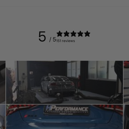
5
/ 5
151 reviews