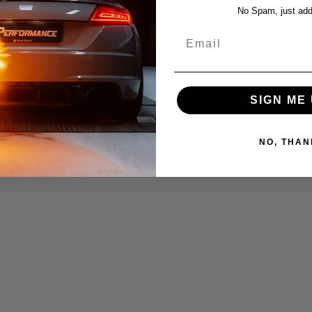
No Spam, just add
Email
SIGN ME 
NO, THAN