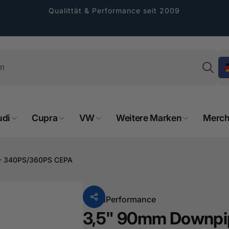
Qualittät & Performance seit 2009
Su
udi
Cupra
VW
Weitere Marken
Merch
rformance GmbH
 - 340PS/360PS CEPA
holung verfügbar, gewöhnlich fertig in 2
4 tagen
Von
HPerformance
cher Straße 8
3,5" 90mm Downpip
sterburken
land