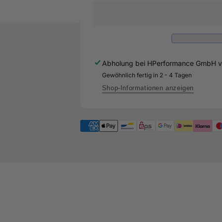
90mm
3,5&quot;
Downpipe
90mm
Oberteil-
Downpipe
RS3
Oberteil-
8P
RS3
&amp;
8P
Abholung bei
HPerformance GmbH
v
TTRS
&amp;
8J
Gewöhnlich fertig in 2 - 4 Tagen
TTRS
-
8J
Shop-Informationen anzeigen
340PS/360PS
-
CEPA
340PS/360PS
CEPA