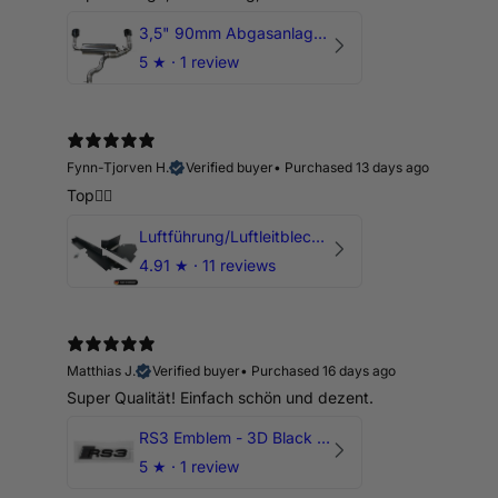
3,5" 90mm Abgasanlage AUDI RSQ3 DNWA 2.5 TFSI
5
★ ·
1 review
Fynn-Tjorven H.
Verified buyer
•
Purchased 13 days ago
Top👍🏼
Luftführung/Luftleitblech 5" 125mm offene Ansaugung HPerformance
4.91
★ ·
11 reviews
Matthias J.
Verified buyer
•
Purchased 16 days ago
Super Qualität! Einfach schön und dezent.
RS3 Emblem - 3D Black Edition - Schwarz/Schwarz Logo Modellschriftzug
5
★ ·
1 review