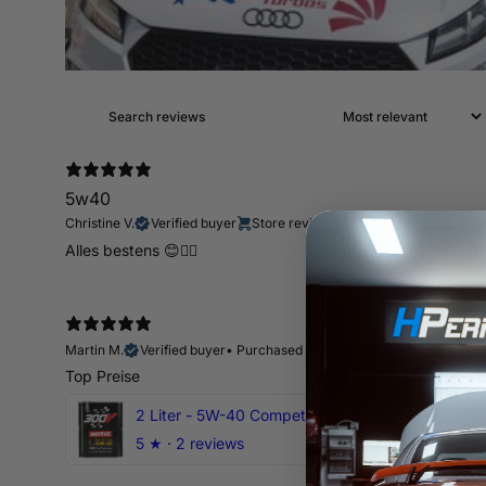
5w40
Christine V.
Verified buyer
Store review
Alles bestens 😊👍🏻
Martin M.
Verified buyer
•
Purchased 12 days ago
Top Preise
2 Liter - 5W-40 Competition 300V Motul Motoröl
5
★ ·
2 reviews