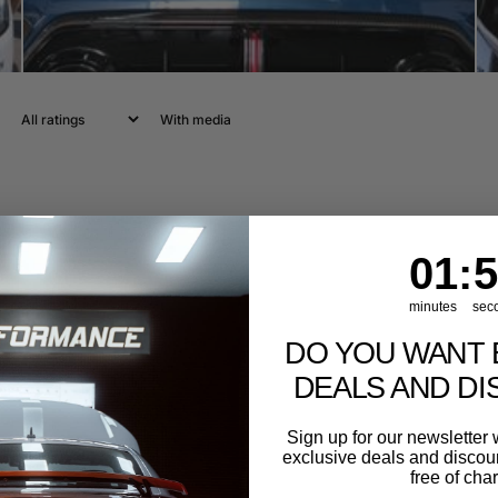
With media
1
:
Cou
55
01
:
5
minutes
sec
DO YOU WANT 
DEALS AND D
Sign up for our newslette
exclusive deals and discount
free of cha