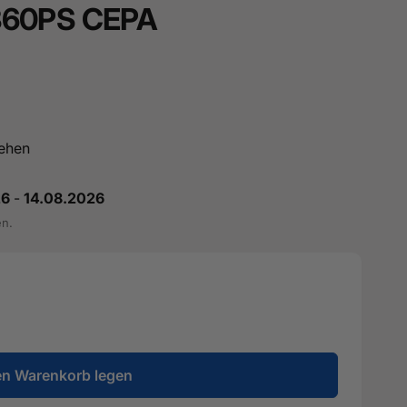
360PS CEPA
ehen
26
-
14.08.2026
en.
en Warenkorb legen