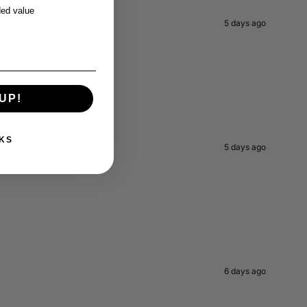
ed value
5 days ago
UP!
KS
5 days ago
6 days ago