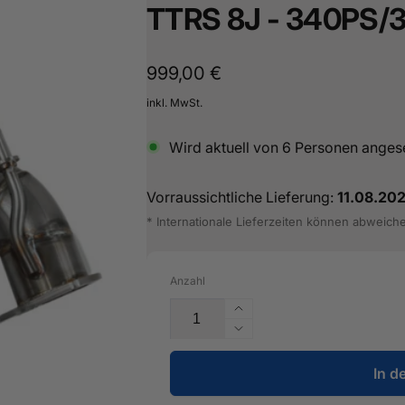
TTRS 8J - 340PS/
16487601
Normaler
999,00 €
Preis
inkl. MwSt.
Wird aktuell von
6
Personen anges
Vorraussichtliche Lieferung:
11.08.20
* Internationale Lieferzeiten können abweich
Anzahl
Erhöhe
die
Verringere
Menge
die
für
In d
Menge
3,5&quot;
für