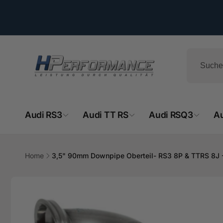
Direkt
zum
Inhalt
Audi RS3
Audi TT RS
Audi RSQ3
A
HPe
Home
3,5" 90mm Downpipe Oberteil- RS3 8P & TTRS 8J
Ab
Zu
- 
Produktinformationen
springen
Hemsba
74706 O
Deutsch