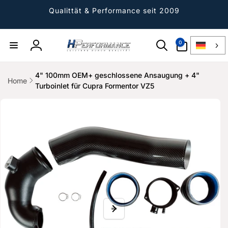
Direkt
zum
Qualittät & Performance seit 2009
Inhalt
0
0
Artikel
Einloggen
4" 100mm OEM+ geschlossene Ansaugung + 4"
Home
Turboinlet für Cupra Formentor VZ5
ktinformationen
gen