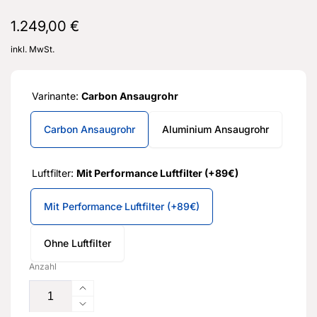
Normaler
1.249,00 €
Preis
inkl. MwSt.
Varinante:
Carbon Ansaugrohr
Carbon Ansaugrohr
Aluminium Ansaugrohr
Luftfilter:
Mit Performance Luftfilter (+89€)
Mit Performance Luftfilter (+89€)
Ohne Luftfilter
Anzahl
2
:
Countdown ends in:
0
02
:
00
Erhöhe
die
Verringere