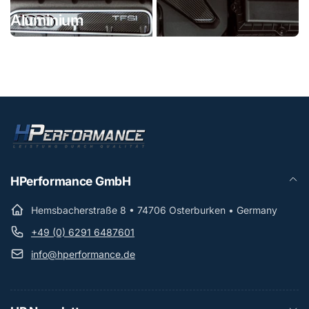
Aluminium
Carbon
HPerformance GmbH
Hemsbacherstraße 8 • 74706 Osterburken • Germany
+49 (0) 6291 6487601
info@hperformance.de