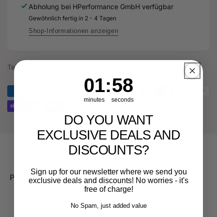
Abholung bei
HPerformance GmbH
verfügbar
RS3
TTRS
RSQ3
Gewöhnlich fertig in 2 - 4 Tagen
RS3
VZ5
RSQ3
Shop-Informationen anzeigen
-
VZ5
DAZA
-
DNW
DAZA
Teilen
DNW
1
:
Countdown ends in:
58
01
:
58
minutes
seconds
DO YOU WANT
EXCLUSIVE DEALS AND
DISCOUNTS?
Sign up for our newsletter where we send you
Produktbeschreibung
Hinweise
exclusive deals and discounts! No worries - it's
free of charge!
No Spam, just added value