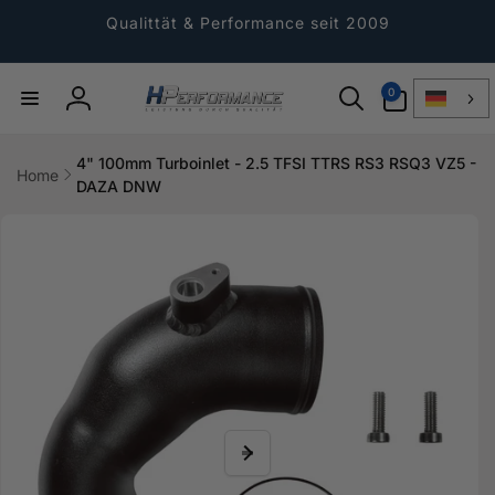
Direkt
zum
Qualittät & Performance seit 2009
Inhalt
0
0
Artikel
Einloggen
4" 100mm Turboinlet - 2.5 TFSI TTRS RS3 RSQ3 VZ5 -
Home
DAZA DNW
ktinformationen
gen