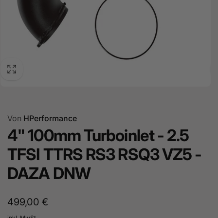
Von
HPerformance
4" 100mm Turboinlet - 2.5
TFSI TTRS RS3 RSQ3 VZ5 -
DAZA DNW
Normaler
499,00 €
Preis
inkl. MwSt.