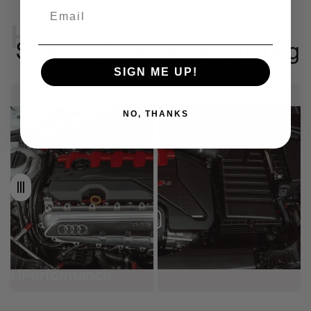
Email
HPerformance
Serie vs. 5" offene Ansaugung
SIGN ME UP!
NO, THANKS
HPerformance
Serie