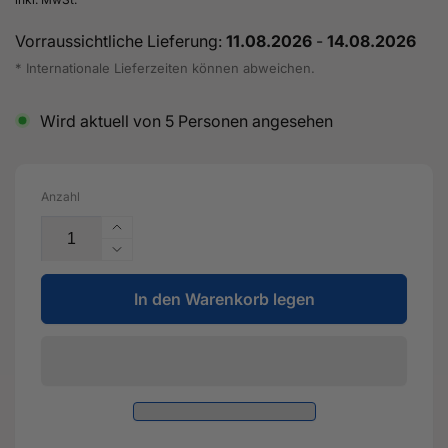
Vorraussichtliche Lieferung:
11.08.2026
-
14.08.2026
* Internationale Lieferzeiten können abweichen.
Wird aktuell von
5
Personen angesehen
Anzahl
Erhöhe
die
Verringere
Menge
die
für
In den Warenkorb legen
Menge
4&quot;
für
100mm
4&quot;
Turboinlet
100mm
-
Turboinlet
2.5
-
TFSI
2.5
TTRS
TFSI