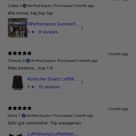
Csaba V.
Verified buyer
•
Purchased 1 month ago
Wie immer, top,top top
HPerformance Sommerfest 2026
5
★ ·
9 reviews
1 month ago
Thomas S.
Verified buyer
•
Purchased 1 month ago
Alles bestens....top 1 A
Konischer Ersatz Luftfilter Pilz - 4" & 5" Offene Ansaugung
5
★ ·
10 reviews
1 month ago
Denis T.
Verified buyer
•
Purchased 1 month ago
Sehr gut verarbeitet. Top passgenau
Luftführung/Luftleitblech 5" 125mm offene Ansaugung HPerformance