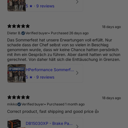
5
★ ·
9 reviews
18 days ago
Dieter B.
Verified buyer
•
Purchased 26 days ago
Das Sommerfest hat unsere Erwartungen voll erfüllt. Nur
schade dass der Chef selbst von so vielen in Beschlag
genommen wurde, dass wir keine Chance hatten persönlich
mit ihm ein Gespräch zu führen. Aber damit hatten wir schon
gerechnet. Von daher hält sich die Enttäuschung in Grenzen.
HPerformance Sommerfest 2026
5
★ ·
9 reviews
18 days ago
mikko
Verified buyer
•
Purchased 1 month ago
Correct product, fast shipping and good price 👍
DB15030XP - Brake Pads Xtreme Performance | Front Axle