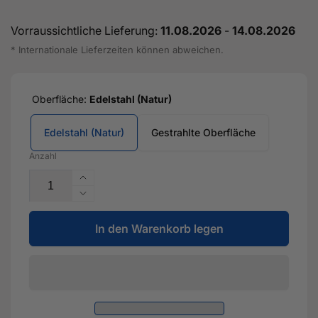
Vorraussichtliche Lieferung:
11.08.2026
-
14.08.2026
* Internationale Lieferzeiten können abweichen.
Oberfläche:
Edelstahl (Natur)
Edelstahl (Natur)
Gestrahlte Oberfläche
Anzahl
Erhöhe
die
Verringere
Menge
die
für
In den Warenkorb legen
Menge
4&quot;
für
101,6mm
4&quot;
Catless
101,6mm
RACE
Catless
Downpipe
RACE
für