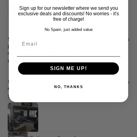
Sign up for our newsletter where we send you
Servicepaket / Inspektionspaket 1 mit Motul 300V 5W40 - 5W50 für alle 2.5 TFSI Modelle
exclusive deals and discounts! No worries - it's
4.71
★ ·
7 reviews
free of charge!
No Spam, just added value
14 days ago
Email
RS3 8P
Marcin J.
Verified buyer
Store review
Polecam !
SIGN ME UP!
14 days ago
NO, THANKS
Marcin J.
Verified buyer
•
Purchased 26 days ago
Świetnie spedzony czas , Pozdrawiam