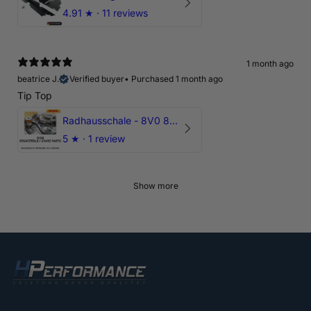
4.91
★ ·
11 reviews
1 month ago
beatrice J.
Verified buyer
•
Purchased 1 month ago
Tip Top
Radhausschale - 8V0 821 191 C - Original Ersatzteil für Audi RS3 Sportback
5
★ ·
1 review
Show more