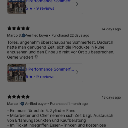
HPerformance Sommerfest 2026
5
★ ·
9 reviews
14 days ago
Marco S.
Verified buyer
•
Purchased 22 days ago
Tolles, angenehm überschaubares Sommerfest. Dadurch
hatte man genügend Zeit, sich die Produkte in Ruhe
anzusehen und den Einbau direkt vor Ort zu besprechen.
Gerne wieder! 👌
HPerformance Sommerfest 2026
5
★ ·
9 reviews
18 days ago
Marco I.
Verified buyer
•
Purchased 1 month ago
- Ein muss für echte 5. Zylinder Fans
- Mitarbeiter und Chef nehmen sich Zeit bzgl. Austausch
von Erfahrungspunkten und Kaufberatung
- Im Ticket inbegriffen Essen+Trinken und kostenlose