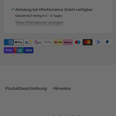
Downpipe
Audi
für
Abholung bei
HPerformance GmbH
verfügbar
RS3
Audi
8Y
Gewöhnlich fertig in 2 - 4 Tagen
RS3
Facelift
8Y
Shop-Informationen anzeigen
Facelift
Produktbeschreibung
Hinweise