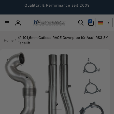
Direkt
zum
Qualittät & Performance seit 2009
Inhalt
0
0
Artikel
Einloggen
4" 101,6mm Catless RACE Downpipe für Audi RS3 8Y
Home
Facelift
ktinformationen
gen