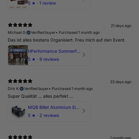
5
★ ·
1 review
21 days ago
Michael G.
Verified buyer
•
Purchased 1 month ago
Das ist alles bestens Organisiert. Freu mich auf den Event.
HPerformance Sommerfest 2026
5
★ ·
9 reviews
23 days ago
Dirk K.
Verified buyer
•
Purchased 1 month ago
Super Qualität ... alles perfekt ...
MQB Billet Aluminium Einsatz Drehmomentstütze - DOGBONE für Audi RS3, TTRS, RSQ3
5
★ ·
2 reviews
1 month ago