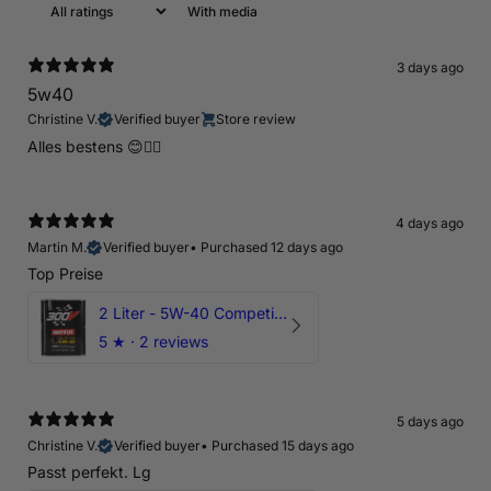
With media
3 days ago
5w40
Christine V.
Verified buyer
Store review
Alles bestens 😊👍🏻
4 days ago
Martin M.
Verified buyer
•
Purchased 12 days ago
Top Preise
2 Liter - 5W-40 Competition 300V Motul Motoröl
5
★ ·
2 reviews
5 days ago
Christine V.
Verified buyer
•
Purchased 15 days ago
Passt perfekt. Lg