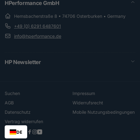
HPerformance GmbH
Hemsbacherstraße 8 • 74706 Osterburken • Germany
+49 (0) 6291 6487601
info@hperformance.de
HP Newsletter
Suchen
Impressum
AGB
Widerrufsrecht
Datenschutz
Mobile Nutzungsbedingungen
Vertrag widerrufen
DE
Facebook
Instagram
YouTube