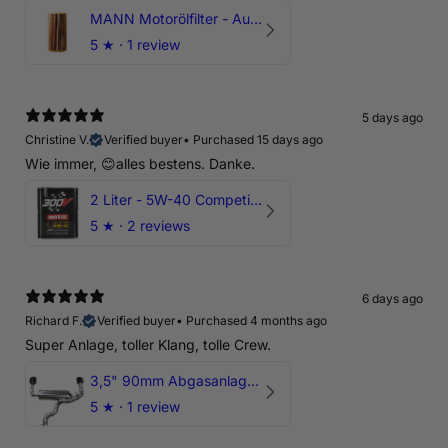
MANN Motorölfilter - Audi RS3 TTRS RSQ3 VZ5 - DAZ DNW
5
★ ·
1 review
5 days ago
Christine V.
Verified buyer
•
Purchased 15 days ago
Wie immer, 😊alles bestens. Danke.
2 Liter - 5W-40 Competition 300V Motul Motoröl
5
★ ·
2 reviews
6 days ago
Richard F.
Verified buyer
•
Purchased 4 months ago
Super Anlage, toller Klang, tolle Crew.
3,5" 90mm Abgasanlage AUDI RSQ3 DNWA 2.5 TFSI
5
★ ·
1 review