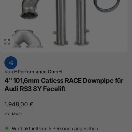
Von
HPerformance GmbH
4" 101,6mm Catless RACE Downpipe für
Audi RS3 8Y Facelift
Normaler
1.948,00 €
Preis
inkl. MwSt.
Wird aktuell von
5
Personen angesehen