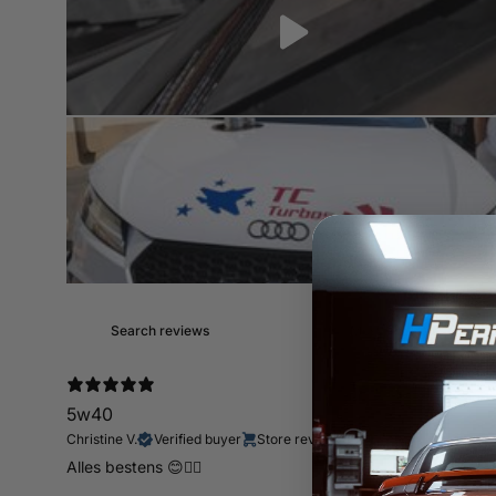
5w40
Christine V.
Verified buyer
Store review
Alles bestens 😊👍🏻