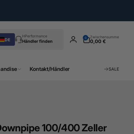
chen
0
HPerformance
Zwischensumme
0
DE
Artikel
0,00 €
Händler finden
Einloggen
andise
Kontakt/Händler
SALE
ownpipe 100/400 Zeller