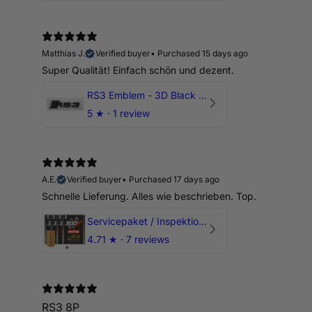
Matthias J.
Verified buyer
•
Purchased 15 days ago
Super Qualität! Einfach schön und dezent.
RS3 Emblem - 3D Black Edition - Schwarz/Schwarz Logo Modellschriftzug
5
★ ·
1 review
A.E.
Verified buyer
•
Purchased 17 days ago
Schnelle Lieferung. Alles wie beschrieben. Top.
Servicepaket / Inspektionspaket 1 mit Motul 300V 5W40 - 5W50 für alle 2.5 TFSI Modelle
4.71
★ ·
7 reviews
RS3 8P