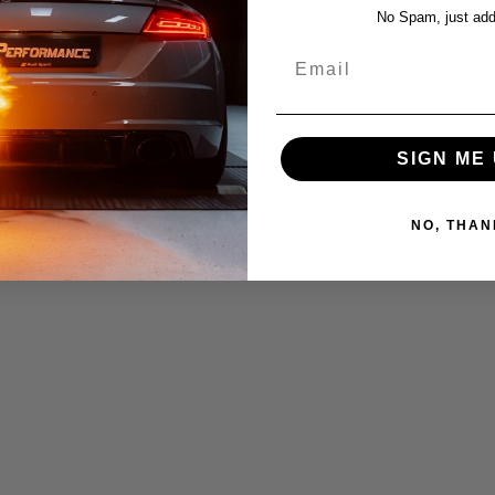
No Spam, just add
Email
SIGN ME 
NO, THAN