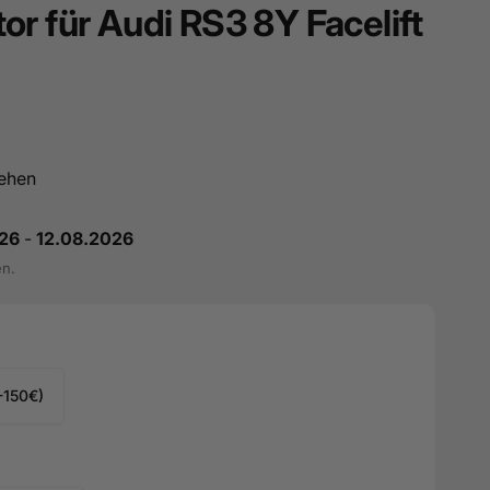
r für Audi RS3 8Y Facelift
ehen
26
-
12.08.2026
en.
(-150€)