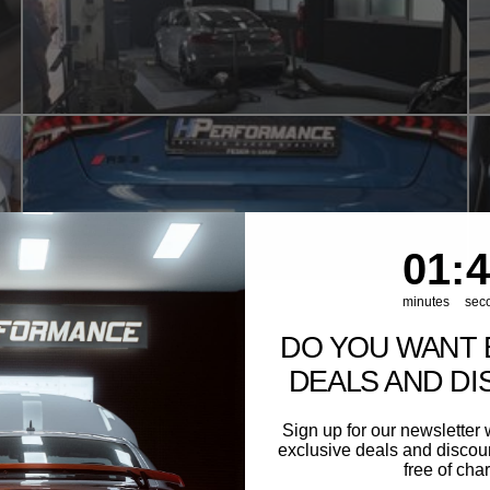
1
:
Cou
39
01
:
3
minutes
sec
With media
DO YOU WANT 
DEALS AND D
Sign up for our newslette
exclusive deals and discount
free of cha