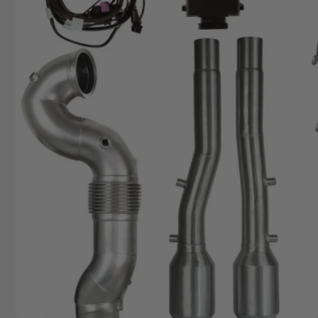
74706 O
Deutsch
+49629