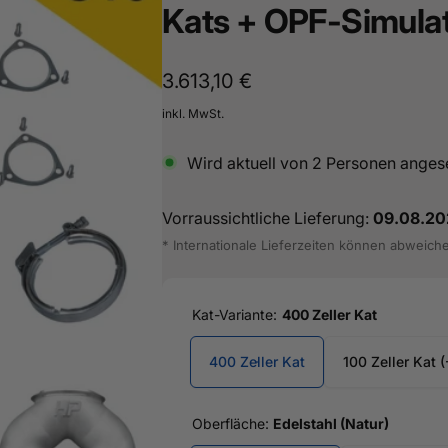
Kats + OPF-Simulato
sterburken
land
16487601
Normaler
3.613,10 €
Preis
inkl. MwSt.
Wird aktuell von
2
Personen anges
Vorraussichtliche Lieferung:
09.08.20
* Internationale Lieferzeiten können abweich
Kat-Variante:
400 Zeller Kat
400 Zeller Kat
100 Zeller Kat 
Oberfläche:
Edelstahl (Natur)