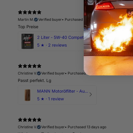
Martin M.
Verified buyer
•
Purchased 10 days ago
Top Preise
2 Liter - 5W-40 Competition 300V Motul Motoröl
5
★ ·
2 reviews
Christine V.
Verified buyer
•
Purchased 13 days ago
Passt perfekt. Lg
MANN Motorölfilter - Audi RS3 TTRS RSQ3 VZ5 - DAZ DNW
5
★ ·
1 review
Christine V.
Verified buyer
•
Purchased 13 days ago