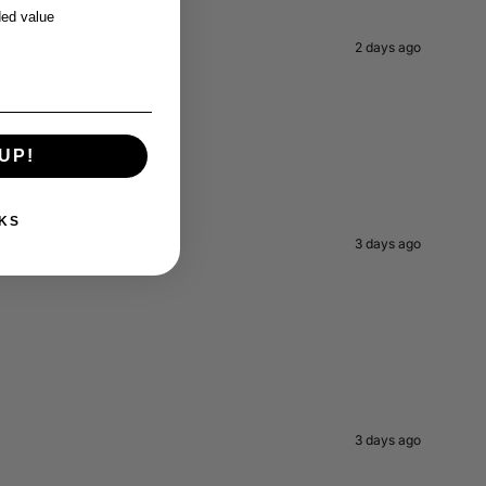
ed value
2 days ago
UP!
KS
3 days ago
3 days ago