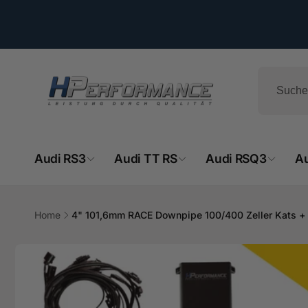
Direkt
zum
Inhalt
Audi RS3
Audi TT RS
Audi RSQ3
A
Home
4" 101,6mm RACE Downpipe 100/400 Zeller Kats + O
HPe
Zu
Produktinformationen
springen
Ab
- 
Hemsba