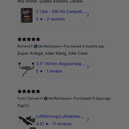
Wie immer, 😊alles bestens. Danke.
2 Liter - 5W-40 Competition 300V Motul Motoröl
5
★ ·
2 reviews
Richard F.
Verified buyer
•
Purchased 4 months ago
Super Anlage, toller Klang, tolle Crew.
3,5" 90mm Abgasanlage AUDI RSQ3 DNWA 2.5 TFSI
5
★ ·
1 review
Fynn-Tjorven H.
Verified buyer
•
Purchased 11 days ago
Top👍🏼
Luftführung/Luftleitblech 5" 125mm offene Ansaugung HPerformance
4.91
★ ·
11 reviews