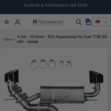
Direkt
zum
Qualittät & Performance seit 2009
Inhalt
0
0
Artikel
Einloggen
4 Zoll - 101,6mm - ECE Abgasanlage für Audi TTRS 8S
Home
OPF - DNWA
ktinformationen
gen