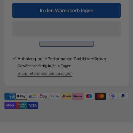
Menge
die
für
In den Warenkorb legen
Menge
4
für
Zoll
4
-
Zoll
101,6mm
-
-
101,6mm
ECE
-
Abgasanlage
ECE
Abholung bei
HPerformance GmbH
verfügbar
für
Abgasanlage
Audi
Gewöhnlich fertig in 2 - 4 Tagen
für
TTRS
Audi
Shop-Informationen anzeigen
8S
TTRS
OPF
8S
-
OPF
DNWA
-
DNWA