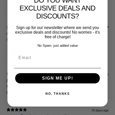
DO YOU WANT
RS3 Emblem - 3D Black Edition - Schwarz/Schwarz Logo Modellschriftzug
EXCLUSIVE DEALS AND
5
★ ·
1 review
DISCOUNTS?
Sign up for our newsletter where we send you
13 days ago
exclusive deals and discounts! No worries - it's
A.E.
Verified buyer
•
Purchased 20 days ago
free of charge!
Schnelle Lieferung. Alles wie beschrieben. Top.
No Spam, just added value
Servicepaket / Inspektionspaket 1 mit Motul 300V 5W40 - 5W50 für alle 2.5 TFSI Modelle
Email
4.71
★ ·
7 reviews
15 days ago
SIGN ME UP!
RS3 8P
Marcin J.
Verified buyer
Store review
Polecam !
NO, THANKS
15 days ago