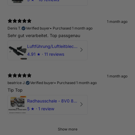
1 month ago
Denis T.
Verified buyer
•
Purchased 1 month ago
Sehr gut verarbeitet. Top passgenau
Luftführung/Luftleitblech 5" 125mm offene Ansaugung HPerformance
4.91
★ ·
11 reviews
1 month ago
beatrice J.
Verified buyer
•
Purchased 1 month ago
Tip Top
Radhausschale - 8V0 821 191 C - Original Ersatzteil für Audi RS3 Sportback
5
★ ·
1 review
Show more