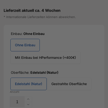
Lieferzeit aktuell ca. 4 Wochen
* Internationale Lieferzeiten können abweichen.
Einbau:
Ohne Einbau
Ohne Einbau
Mit Einbau bei HPerformance (+400€)
Oberfläche:
Edelstahl (Natur)
Edelstahl (Natur)
Gestrahlte Oberfläche
Anzahl
Erhöhe
die
Verringere