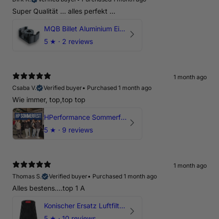
Super Qualität ... alles perfekt ...
MQB Billet Aluminium Einsatz Drehmomentstütze - DOGBONE für Audi RS3, TTRS, RSQ3
5
★ ·
2 reviews
1 month ago
Csaba V.
Verified buyer
•
Purchased 1 month ago
Wie immer, top,top top
HPerformance Sommerfest 2026
5
★ ·
9 reviews
1 month ago
Thomas S.
Verified buyer
•
Purchased 1 month ago
Alles bestens....top 1 A
Konischer Ersatz Luftfilter Pilz - 4" & 5" Offene Ansaugung
5
★ ·
10 reviews