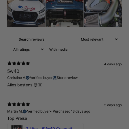
With media
4 days ago
5w40
Christine V.
Verified buyer
Store review
Alles bestens 😊👍🏻
5 days ago
Martin M.
Verified buyer
•
Purchased 13 days ago
Top Preise
2 Liter - 5W-40 Competition 300V Motul Motoröl