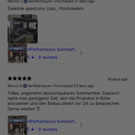
Marcin J.
Verified buyer
•
Purchased 27 days ago
Świetnie spedzony czas , Pozdrawiam
HPerformance Sommerfest 2026
5
★ ·
9 reviews
16 days ago
Marco S.
Verified buyer
•
Purchased 23 days ago
Tolles, angenehm überschaubares Sommerfest. Dadurch
hatte man genügend Zeit, sich die Produkte in Ruhe
anzusehen und den Einbau direkt vor Ort zu besprechen.
Gerne wieder! 👌
HPerformance Sommerfest 2026
5
★ ·
9 reviews