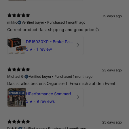
19 days ago
mikko
Verified buyer
•
Purchased 1 month ago
Correct product, fast shipping and good price 👍
DB15030XP - Brake Pads Xtreme Performance | Front Axle
5
★ ·
1 review
23 days ago
Michael G.
Verified buyer
•
Purchased 1 month ago
Das ist alles bestens Organisiert. Freu mich auf den Event.
HPerformance Sommerfest 2026
5
★ ·
9 reviews
25 days ago
Dirk K.
Verified buyer
•
Purchased 1 month ago