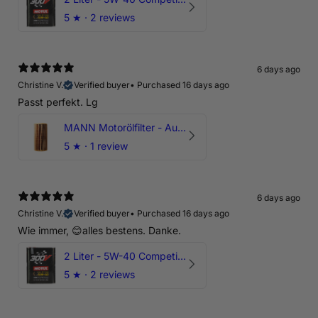
5
★ ·
2 reviews
6 days ago
Christine V.
Verified buyer
•
Purchased 16 days ago
Passt perfekt. Lg
MANN Motorölfilter - Audi RS3 TTRS RSQ3 VZ5 - DAZ DNW
5
★ ·
1 review
6 days ago
Christine V.
Verified buyer
•
Purchased 16 days ago
Wie immer, 😊alles bestens. Danke.
2 Liter - 5W-40 Competition 300V Motul Motoröl
5
★ ·
2 reviews