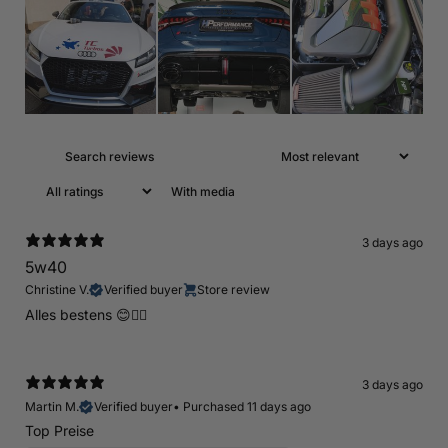
With media
3 days ago
5w40
Christine V.
Verified buyer
Store review
Alles bestens 😊👍🏻
3 days ago
Martin M.
Verified buyer
•
Purchased 11 days ago
Top Preise