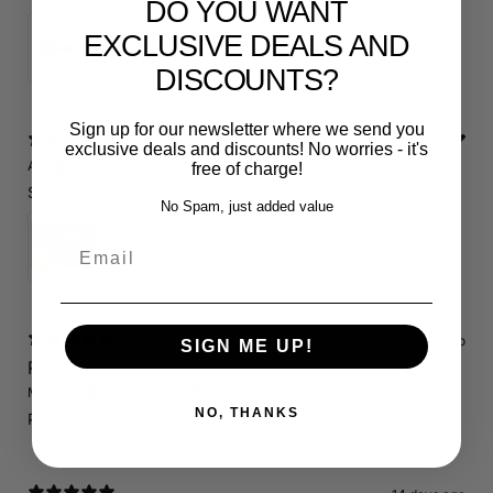
DO YOU WANT
RS3 Emblem - 3D Black Edition - Schwarz/Schwarz Logo Modellschriftzug
EXCLUSIVE DEALS AND
5
★ ·
1 review
DISCOUNTS?
Sign up for our newsletter where we send you
11 days ago
exclusive deals and discounts! No worries - it's
A.E.
Verified buyer
•
Purchased 18 days ago
free of charge!
Schnelle Lieferung. Alles wie beschrieben. Top.
No Spam, just added value
Servicepaket / Inspektionspaket 1 mit Motul 300V 5W40 - 5W50 für alle 2.5 TFSI Modelle
Email
4.71
★ ·
7 reviews
14 days ago
SIGN ME UP!
RS3 8P
Marcin J.
Verified buyer
Store review
NO, THANKS
Polecam !