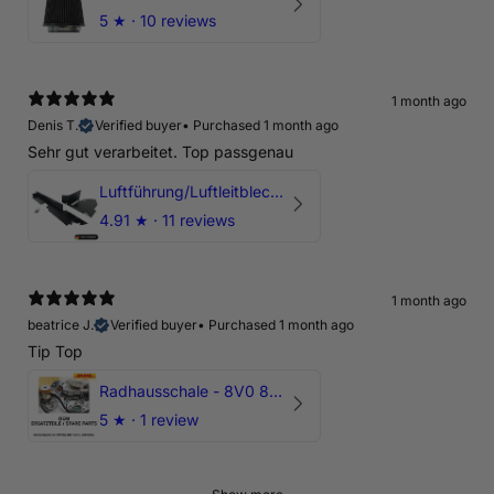
5
★ ·
10 reviews
1 month ago
Denis T.
Verified buyer
•
Purchased 1 month ago
Sehr gut verarbeitet. Top passgenau
Luftführung/Luftleitblech 5" 125mm offene Ansaugung HPerformance
4.91
★ ·
11 reviews
1 month ago
beatrice J.
Verified buyer
•
Purchased 1 month ago
Tip Top
Radhausschale - 8V0 821 191 C - Original Ersatzteil für Audi RS3 Sportback
5
★ ·
1 review