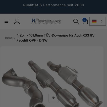
Direkt
zum
Qualittät & Performance seit 2009
Inhalt
0
0
Artikel
Einloggen
4 Zoll - 101,6mm TÜV-Downpipe für Audi RS3 8V
Home
Facelift OPF - DNW
ktinformationen
gen