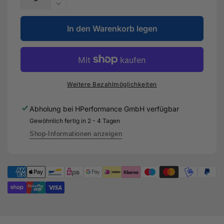
die
Verringere
Menge
die
für
In den Warenkorb legen
Menge
4
für
Zoll
4
-
Zoll
101,6mm
-
TÜV-
101,6mm
Weitere Bezahlmöglichkeiten
Downpipe
TÜV-
für
Downpipe
Abholung bei
HPerformance GmbH
verfügbar
Audi
für
Gewöhnlich fertig in 2 - 4 Tagen
RS3
Audi
8V
RS3
Shop-Informationen anzeigen
Facelift
8V
OPF
Facelift
-
OPF
DNW
-
DNW