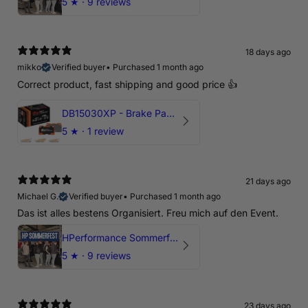
5
★ ·
9 reviews
18 days ago
mikko
Verified buyer
•
Purchased 1 month ago
Correct product, fast shipping and good price 👍
DB15030XP - Brake Pads Xtreme Performance | Front Axle
5
★ ·
1 review
21 days ago
Michael G.
Verified buyer
•
Purchased 1 month ago
Das ist alles bestens Organisiert. Freu mich auf den Event.
HPerformance Sommerfest 2026
5
★ ·
9 reviews
23 days ago