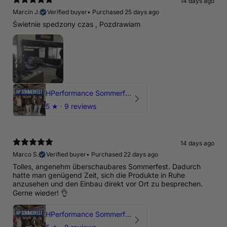
14 days ago
Marcin J.
Verified buyer
•
Purchased 25 days ago
Świetnie spedzony czas , Pozdrawiam
HPerformance Sommerfest 2026
5
★ ·
9 reviews
14 days ago
Marco S.
Verified buyer
•
Purchased 22 days ago
Tolles, angenehm überschaubares Sommerfest. Dadurch
hatte man genügend Zeit, sich die Produkte in Ruhe
anzusehen und den Einbau direkt vor Ort zu besprechen.
Gerne wieder! 👌
HPerformance Sommerfest 2026