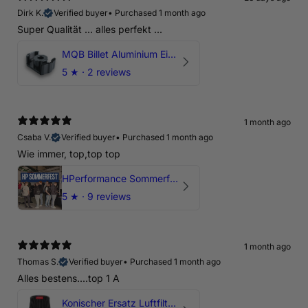
Dirk K.
Verified buyer
•
Purchased 1 month ago
Super Qualität ... alles perfekt ...
MQB Billet Aluminium Einsatz Drehmomentstütze - DOGBONE für Audi RS3, TTRS, RSQ3
5
★ ·
2 reviews
1 month ago
Csaba V.
Verified buyer
•
Purchased 1 month ago
Wie immer, top,top top
HPerformance Sommerfest 2026
5
★ ·
9 reviews
1 month ago
Thomas S.
Verified buyer
•
Purchased 1 month ago
Alles bestens....top 1 A
Konischer Ersatz Luftfilter Pilz - 4" & 5" Offene Ansaugung