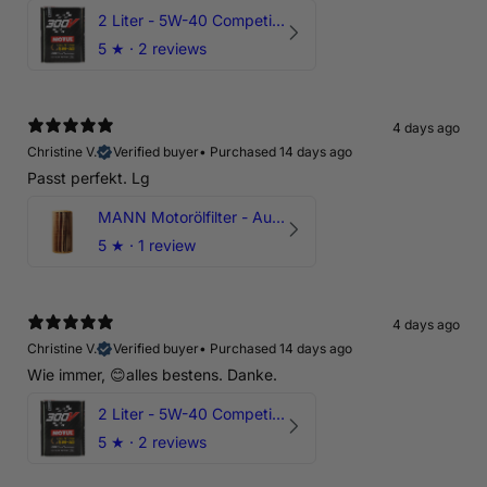
2 Liter - 5W-40 Competition 300V Motul Motoröl
5
★ ·
2 reviews
4 days ago
Christine V.
Verified buyer
•
Purchased 14 days ago
Passt perfekt. Lg
MANN Motorölfilter - Audi RS3 TTRS RSQ3 VZ5 - DAZ DNW
5
★ ·
1 review
4 days ago
Christine V.
Verified buyer
•
Purchased 14 days ago
Wie immer, 😊alles bestens. Danke.
2 Liter - 5W-40 Competition 300V Motul Motoröl
5
★ ·
2 reviews