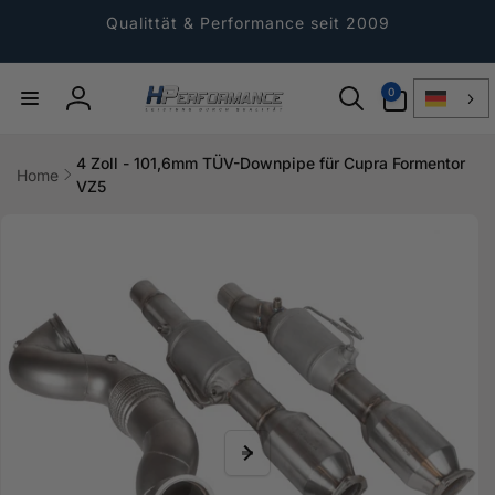
Direkt
zum
Qualittät & Performance seit 2009
Inhalt
0
0
Artikel
Einloggen
4 Zoll - 101,6mm TÜV-Downpipe für Cupra Formentor
Home
VZ5
ktinformationen
gen