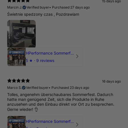
15 days ago
Marcin J.
Verified buyer
•
Purchased 27 days ago
Świetnie spedzony czas , Pozdrawiam
HPerformance Sommerfest 2026
5
★ ·
9 reviews
16 days ago
Marco S.
Verified buyer
•
Purchased 23 days ago
Tolles, angenehm überschaubares Sommerfest. Dadurch
hatte man genügend Zeit, sich die Produkte in Ruhe
anzusehen und den Einbau direkt vor Ort zu besprechen.
Gerne wieder! 👌
HPerformance Sommerfest 2026