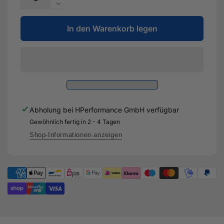
die
Verringere
Menge
die
für
In den Warenkorb legen
Menge
4
für
Zoll
4
-
Zoll
101,6mm
-
TÜV-
101,6mm
Downpipe
TÜV-
für
Downpipe
Abholung bei
HPerformance GmbH
verfügbar
Cupra
für
Formentor
Gewöhnlich fertig in 2 - 4 Tagen
Cupra
VZ5
Formentor
Shop-Informationen anzeigen
VZ5