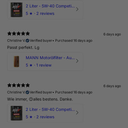
2 Liter - 5W-40 Competition 300V Motul Motoröl
5
★ ·
2 reviews
6 days ago
Christine V.
Verified buyer
•
Purchased 16 days ago
Passt perfekt. Lg
MANN Motorölfilter - Audi RS3 TTRS RSQ3 VZ5 - DAZ DNW
5
★ ·
1 review
6 days ago
Christine V.
Verified buyer
•
Purchased 16 days ago
Wie immer, 😊alles bestens. Danke.
2 Liter - 5W-40 Competition 300V Motul Motoröl
5
★ ·
2 reviews