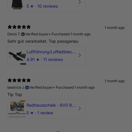
5
★ ·
10 reviews
1 month ago
Denis T.
Verified buyer
•
Purchased 1 month ago
Sehr gut verarbeitet. Top passgenau
Luftführung/Luftleitblech 5" 125mm offene Ansaugung HPerformance
4.91
★ ·
11 reviews
1 month ago
beatrice J.
Verified buyer
•
Purchased 1 month ago
Tip Top
Radhausschale - 8V0 821 191 C - Original Ersatzteil für Audi RS3 Sportback
5
★ ·
1 review