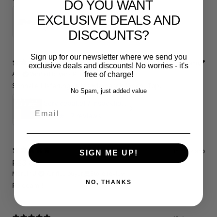
DO YOU WANT
RS3 Emblem - 3D Black Edition - Schwarz/Schwarz Logo Modellschriftzug
EXCLUSIVE DEALS AND
5
★ ·
1 review
DISCOUNTS?
Sign up for our newsletter where we send you
13 days ago
exclusive deals and discounts! No worries - it's
A.E.
Verified buyer
•
Purchased 20 days ago
free of charge!
Schnelle Lieferung. Alles wie beschrieben. Top.
No Spam, just added value
Servicepaket / Inspektionspaket 1 mit Motul 300V 5W40 - 5W50 für alle 2.5 TFSI Modelle
Email
4.71
★ ·
7 reviews
15 days ago
SIGN ME UP!
RS3 8P
Marcin J.
Verified buyer
Store review
NO, THANKS
Polecam !