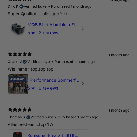
Dirk K.
Verified buyer
•
Purchased 1 month ago
Super Qualität ... alles perfekt ...
MQB Billet Aluminium Einsatz Drehmomentstütze - DOGBONE für Audi RS3, TTRS, RSQ3
5
★ ·
2 reviews
1 month ago
Csaba V.
Verified buyer
•
Purchased 1 month ago
Wie immer, top,top top
HPerformance Sommerfest 2026
5
★ ·
9 reviews
1 month ago
Thomas S.
Verified buyer
•
Purchased 1 month ago
Alles bestens....top 1 A
Konischer Ersatz Luftfilter Pilz - 4" & 5" Offene Ansaugung