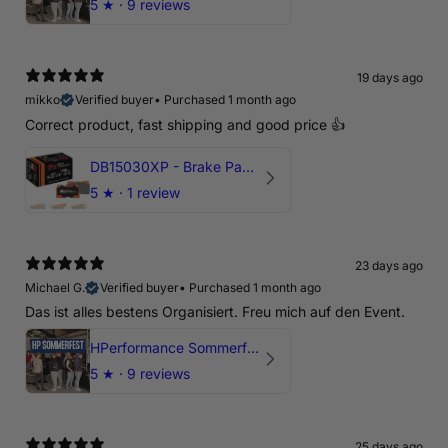
5
★ ·
9 reviews
19 days ago
mikko
Verified buyer
•
Purchased 1 month ago
Correct product, fast shipping and good price 👍
DB15030XP - Brake Pads Xtreme Performance | Front Axle
5
★ ·
1 review
23 days ago
Michael G.
Verified buyer
•
Purchased 1 month ago
Das ist alles bestens Organisiert. Freu mich auf den Event.
HPerformance Sommerfest 2026
5
★ ·
9 reviews
25 days ago