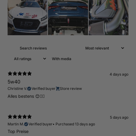
With media
4 days ago
5w40
Christine V.
Verified buyer
Store review
Alles bestens 😊👍🏻
5 days ago
Martin M.
Verified buyer
•
Purchased 13 days ago
Top Preise