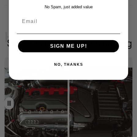
No Spam, just added value
Email
HPerformance
Serie vs. 5" offene Ansaugung
SIGN ME UP!
NO, THANKS