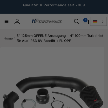
Direkt
zum
Qualittät & Performance seit 2009
Inhalt
0
0
Artikel
Einloggen
5" 125mm OFFENE Ansaugung + 4" 100mm Turboinlet
Home
für Audi RS3 8V Facelift + FL OPF
ktinformationen
gen