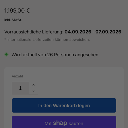
Normaler
1.199,00 €
Preis
inkl. MwSt.
Vorraussichtliche Lieferung:
04.09.2026
-
07.09.2026
* Internationale Lieferzeiten können abweichen.
Wird aktuell von
26
Personen angesehen
Anzahl
Erhöhe
die
Verringere
Menge
die
für
In den Warenkorb legen
Menge
5&quot;
für
125mm
5&quot;
OFFENE
125mm