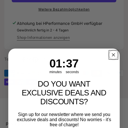
Ansaugung
OFFENE
+
Ansaugung
Weitere Bezahlmöglichkeiten
4&quot;
+
100mm
4&quot;
Abholung bei
HPerformance GmbH
verfügbar
Turboinlet
100mm
Gewöhnlich fertig in 2 - 4 Tagen
für
Turboinlet
Audi
für
Shop-Informationen anzeigen
RS3
Audi
8V
RS3
Facelift
8V
Teilen
1
:
Countdown ends in:
36
01
:
36
+
Facelift
FL
+
minutes
seconds
OPF
FL
OPF
DO YOU WANT
EXCLUSIVE DEALS AND
DISCOUNTS?
Sign up for our newsletter where we send you
exclusive deals and discounts! No worries - it's
Produktbeschreibung
Hinweise
free of charge!