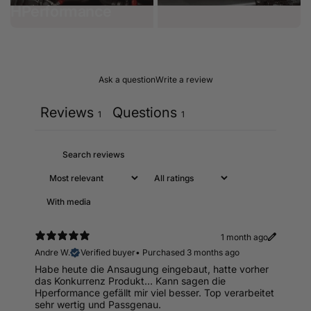
HPerformance
Serie
Ask a question
Write a review
Reviews
Questions
1
1
With media
1 month ago
Andre W.
Verified buyer
•
Purchased 3 months ago
Habe heute die Ansaugung eingebaut, hatte vorher
das Konkurrenz Produkt… Kann sagen die
Hperformance gefällt mir viel besser. Top verarbeitet
sehr wertig und Passgenau.