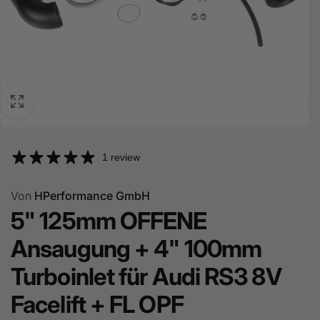
1 review
Von
HPerformance GmbH
5" 125mm OFFENE
Ansaugung + 4" 100mm
Turboinlet für Audi RS3 8V
Facelift + FL OPF