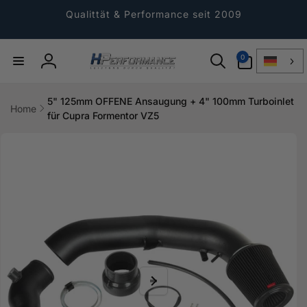
Direkt
zum
Qualittät & Performance seit 2009
Inhalt
0
0
Artikel
Einloggen
5" 125mm OFFENE Ansaugung + 4" 100mm Turboinlet
Home
für Cupra Formentor VZ5
ktinformationen
gen