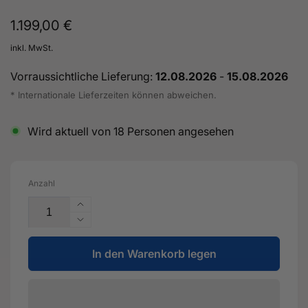
Normaler
1.199,00 €
Preis
inkl. MwSt.
Vorraussichtliche Lieferung:
12.08.2026
-
15.08.2026
* Internationale Lieferzeiten können abweichen.
Wird aktuell von
18
Personen angesehen
Anzahl
Erhöhe
die
Verringere
Menge
die
für
In den Warenkorb legen
Menge
5&quot;
für
125mm
5&quot;
OFFENE
125mm