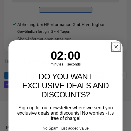
Ansaugung
OFFENE
+
Ansaugung
4&quot;
+
100mm
4&quot;
Abholung bei
HPerformance GmbH
verfügbar
Turboinlet
100mm
für
Gewöhnlich fertig in 2 - 4 Tagen
Turboinlet
Cupra
für
Shop-Informationen anzeigen
Formentor
Cupra
VZ5
Formentor
1
:
Countdown ends in:
58
01
:
58
VZ5
Teilen
minutes
seconds
DO YOU WANT
EXCLUSIVE DEALS AND
DISCOUNTS?
Sign up for our newsletter where we send you
exclusive deals and discounts! No worries - it's
free of charge!
Produktbeschreibung
Hinweise
No Spam, just added value