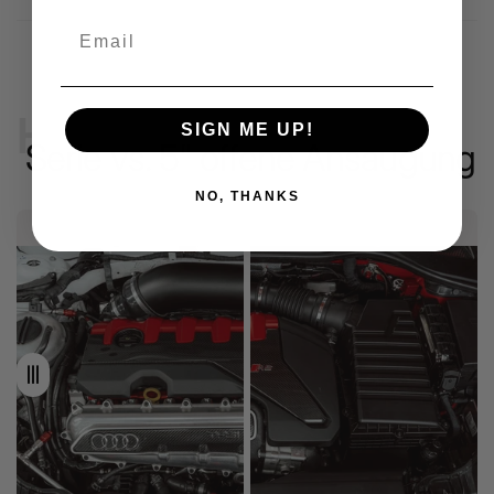
Email
HPerformance
SIGN ME UP!
Serie vs. 5" offene Ansaugung
NO, THANKS