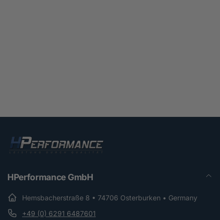
HPerformance GmbH
Hemsbacherstraße 8 • 74706 Osterburken • Germany
+49 (0) 6291 6487601