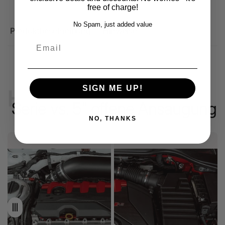
free of charge!
No Spam, just added value
Produktbeschreibung
Hinweise
Email
SIGN ME UP!
HPerformance
Serie vs. 5" offene Ansaugung
NO, THANKS