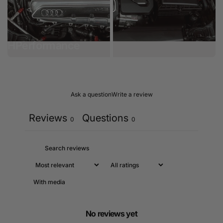
HPerformance
Serie
Ask a question
Write a review
Reviews
Questions
0
0
With media
No reviews yet