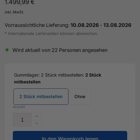
Normaler
1.499,99 €
Preis
inkl. MwSt.
Vorraussichtliche Lieferung:
10.08.2026
-
13.08.2026
* Internationale Lieferzeiten können abweichen.
Wird aktuell von
22
Personen angesehen
Gummilager: 2 Stück mitbestellen:
2 Stück
mitbestellen
2 Stück mitbestellen
Ohne
Anzahl
Erhöhe
die
Verringere
Menge
die
für
In den Warenkorb legen
Menge