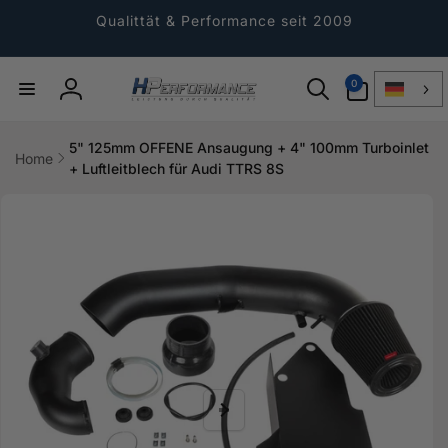
Direkt
zum
Qualittät & Performance seit 2009
Inhalt
0
0
Artikel
Einloggen
5" 125mm OFFENE Ansaugung + 4" 100mm Turboinlet
Home
+ Luftleitblech für Audi TTRS 8S
ktinformationen
gen