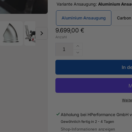
Variante Ansaugung:
Aluminium Ans
Aluminium Ansaugung
Carbon
Normaler
9.699,00 €
Anzahl
Preis
Erhöhe
die
Verringere
Menge
die
für
In d
Menge
620PS
für
EXPORT
620PS
BAUSATZ
EXPORT
für
BAUSATZ
Audi
für
Weite
RS3
Audi
8V
RS3
Abholung bei
HPerformance GmbH
v
/
8V
Gewöhnlich fertig in 2 - 4 Tagen
TTRS
/
8S
TTRS
Shop-Informationen anzeigen