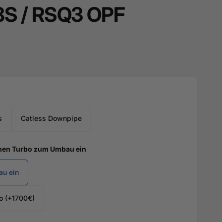
8S / RSQ3 OPF
s
Catless Downpipe
inen Turbo zum Umbau ein
au ein
o (+1700€)