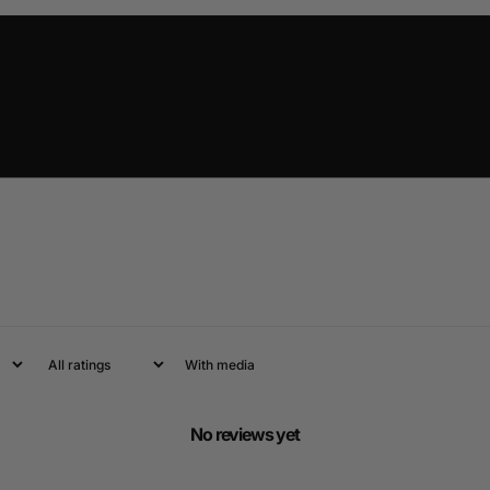
With media
No reviews yet