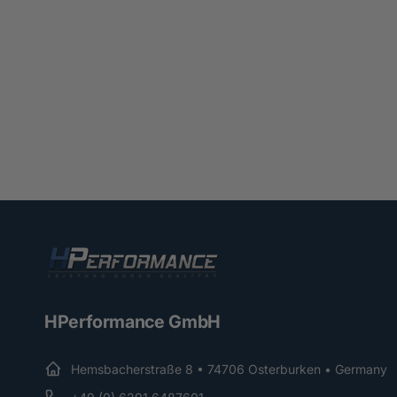
HPerformance GmbH
Hemsbacherstraße 8 • 74706 Osterburken • Germany