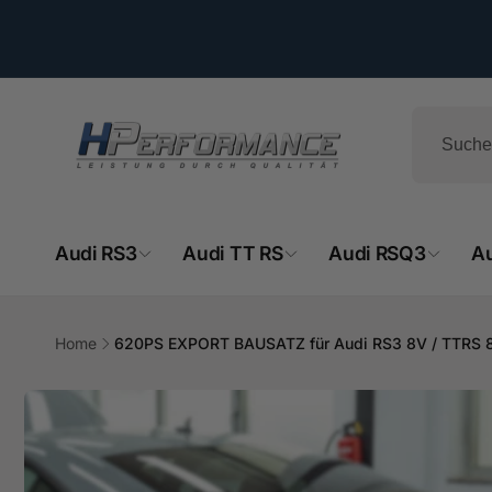
Direkt
zum
Inhalt
Audi RS3
Audi TT RS
Audi RSQ3
A
HPe
Home
620PS EXPORT BAUSATZ für Audi RS3 8V / TTRS 
Zu
Produktinformationen
Ab
springen
- 
Hemsba
74706 O