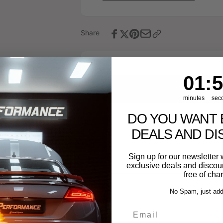
/
8S
RSQ3
/
OPF
RSQ3
Share
OPF
1
:
Cou
55
01
:
5
minutes
sec
DO YOU WANT 
DEALS AND D
Sign up for our newslette
exclusive deals and discount
free of cha
No Spam, just add
Email