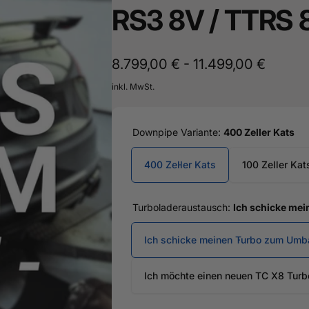
RS3 8V / TTRS 
land
16487601
8.799,00 € - 11.499,00 €
inkl. MwSt.
Downpipe Variante:
400 Zeller Kats
400 Zeller Kats
100 Zeller Kat
Turboladeraustausch:
Ich schicke me
Ich schicke meinen Turbo zum Umb
Ich möchte einen neuen TC X8 Turb