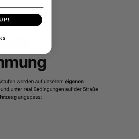
UP!
uelle
KS
mmung
gsstufen werden auf unserem
eigenen
und unter real Bedingungen auf der Straße
Fahrzeug
angepasst