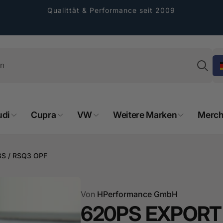
Qualittät & Performance seit 2009
Su
udi
Cupra
VW
Weitere Marken
Merch
rformance GmbH
8S / RSQ3 OPF
holung verfügbar, gewöhnlich fertig in 2
Von
HPerformance GmbH
4 tagen
620PS EXPORT 
cher Straße 8
sterburken