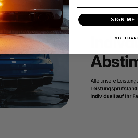
SIGN ME 
Indivd
NO, THAN
Absti
Alle unsere Leistun
Leistungsprüfstand
individuell auf Ihr 