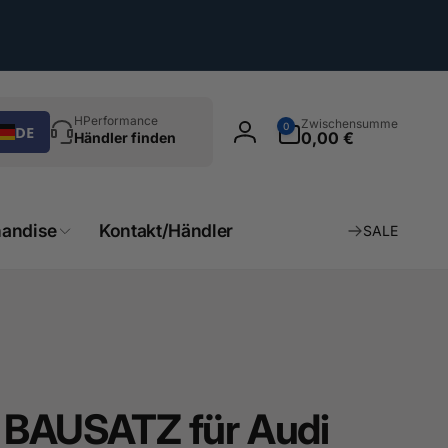
chen
0
HPerformance
Zwischensumme
0
DE
Artikel
0,00 €
Händler finden
Einloggen
andise
Kontakt/Händler
SALE
BAUSATZ für Audi