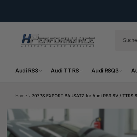
Direkt
zum
Inhalt
Audi RS3
Audi TT RS
Audi RSQ3
A
HPe
Home
707PS EXPORT BAUSATZ für Audi RS3 8V / TTRS 
Zu
Ab
Produktinformationen
- 
springen
Hemsba
74706 O