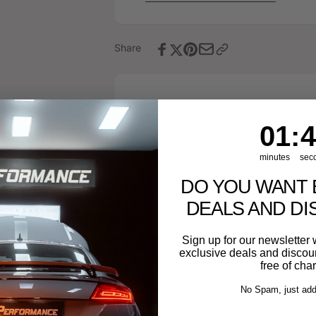
/
8S
RSQ3
/
OPF
RSQ3
Share
OPF
1
:
Cou
42
01
:
4
minutes
sec
DO YOU WANT 
DEALS AND D
Sign up for our newslette
exclusive deals and discount
free of cha
No Spam, just add
Email