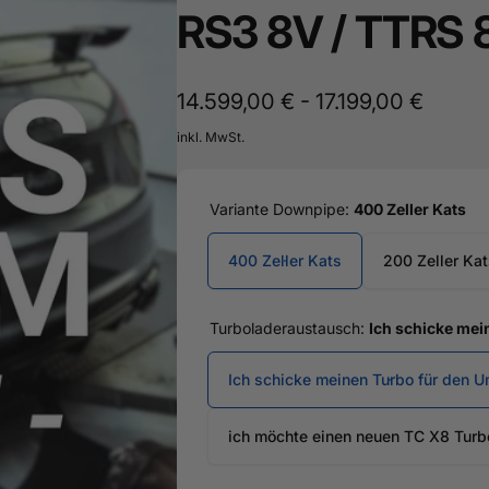
land
RS3 8V / TTRS 
16487601
14.599,00 € - 17.199,00 €
inkl. MwSt.
Variante Downpipe:
400 Zeller Kats
400 Zeller Kats
200 Zeller Kat
Turboladeraustausch:
Ich schicke mei
Ich schicke meinen Turbo für den 
ich möchte einen neuen TC X8 Turb