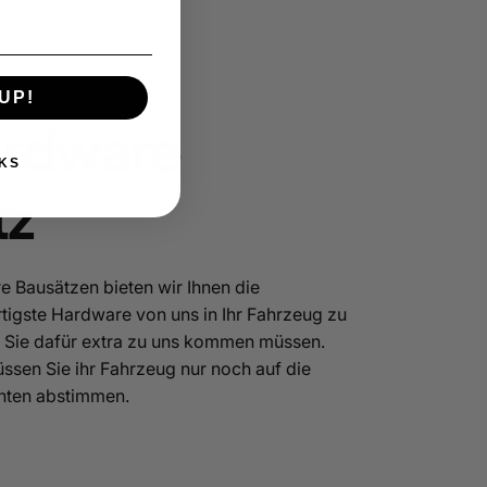
UP!
ardware
KS
tz
e Bausätzen bieten wir Ihnen die
tigste Hardware von uns in Ihr Fahrzeug zu
 Sie dafür extra zu uns kommen müssen.
sen Sie ihr Fahrzeug nur noch auf die
ten abstimmen.