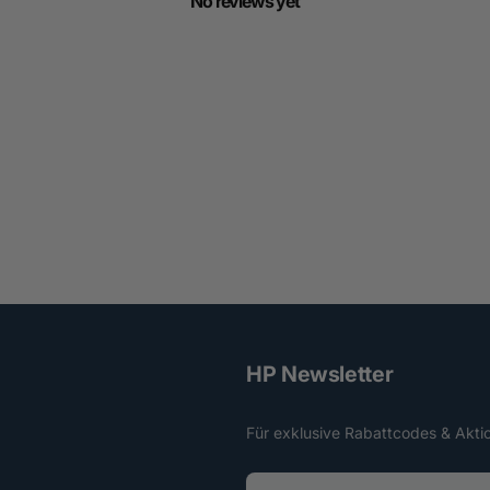
No reviews yet
HP Newsletter
Für exklusive Rabattcodes & Akti