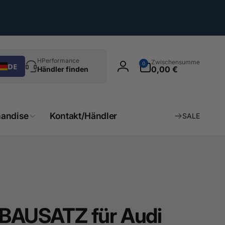
chen
0
HPerformance
Zwischensumme
0
DE
Artikel
0,00 €
Händler finden
Einloggen
andise
Kontakt/Händler
SALE
BAUSATZ für Audi