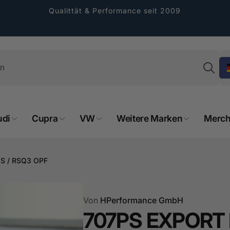
Qualittät & Performance seit 2009
Su
udi
Cupra
VW
Weitere Marken
Merch
rformance GmbH
8S / RSQ3 OPF
holung verfügbar, gewöhnlich fertig in 2
4 tagen
Von
HPerformance GmbH
cher Straße 8
707PS EXPORT 
sterburken