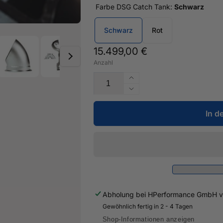
Farbe DSG Catch Tank:
Schwarz
Schwarz
Rot
Normaler
15.499,00 €
Anzahl
Preis
Erhöhe
die
Verringere
Menge
die
für
In d
Menge
707PS
für
EXPORT
707PS
BAUSATZ
EXPORT
für
BAUSATZ
Audi
für
RS3
Audi
8V
RS3
Abholung bei
HPerformance GmbH
v
/
8V
TTRS
Gewöhnlich fertig in 2 - 4 Tagen
/
8S
TTRS
Shop-Informationen anzeigen