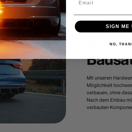
SIGN ME 
DIY H
NO, THAN
Bausa
Mit unseren Hardwar
Möglichkeit hochwer
verbauen, ohne dass
Nach dem Einbau müs
verbauten Komponen