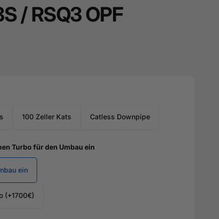
8S / RSQ3 OPF
s
100 Zeller Kats
Catless Downpipe
nen Turbo für den Umbau ein
Umbau ein
o (+1700€)