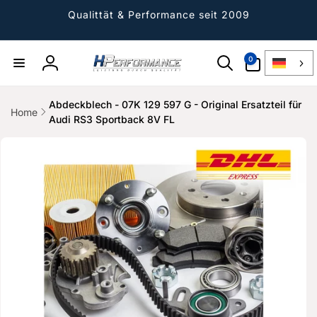
Direkt
zum
Qualittät & Performance seit 2009
Inhalt
0
0
Artikel
Einloggen
Abdeckblech - 07K 129 597 G - Original Ersatzteil für
Home
Audi RS3 Sportback 8V FL
ktinformationen
gen