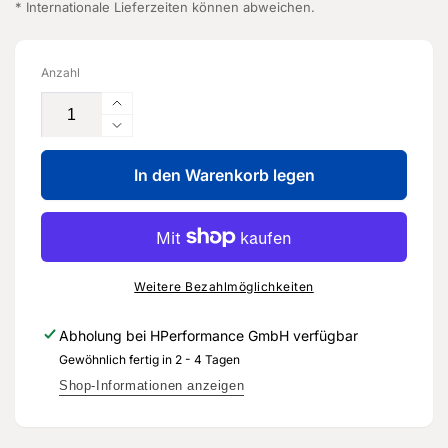
* Internationale Lieferzeiten können abweichen.
Anzahl
Erhöhe
die
Verringere
Menge
die
für
In den Warenkorb legen
Menge
Abdeckblech
für
-
Abdeckblech
07K
-
129
07K
597
129
Weitere Bezahlmöglichkeiten
G
597
-
G
Abholung bei
HPerformance GmbH
verfügbar
Original
-
Gewöhnlich fertig in 2 - 4 Tagen
Ersatzteil
Original
für
Ersatzteil
Shop-Informationen anzeigen
Audi
für
RS3
Audi
Sportback