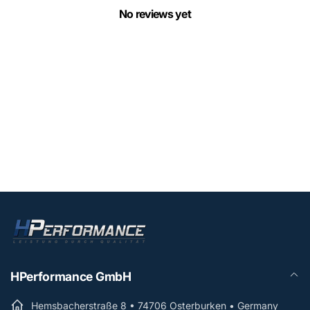
No reviews yet
HPerformance GmbH
Hemsbacherstraße 8 • 74706 Osterburken • Germany