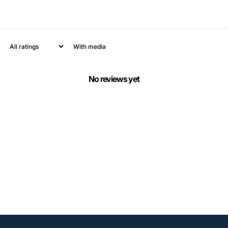
With media
No reviews yet