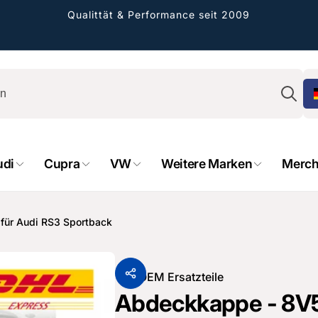
Qualittät & Performance seit 2009
Su
udi
Cupra
VW
Weitere Marken
Merch
rformance GmbH
holung verfügbar, gewöhnlich fertig in 2
 für Audi RS3 Sportback
4 tagen
cher Straße 8
sterburken
Von
OEM Ersatzteile
land
Abdeckkappe - 8V5 
16487601