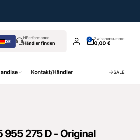
chen
0
HPerformance
Zwischensumme
0
DE
Artikel
0,00 €
Händler finden
Einloggen
andise
Kontakt/Händler
SALE
955 275 D - Original