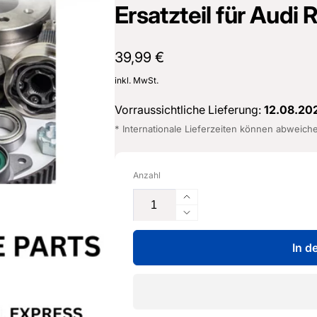
Ersatzteil für Audi
Normaler
39,99 €
Preis
inkl. MwSt.
Vorraussichtliche Lieferung:
12.08.20
* Internationale Lieferzeiten können abweich
Anzahl
Erhöhe
die
Verringere
Menge
die
für
In d
Menge
Abdeckkappe
für
-
Abdeckkappe
8V5
-
955
8V5