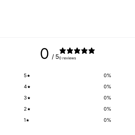
Sign up for our newslette
exclusive deals and discount
free of cha
No Spam, just add
Email
0
/ 5
0 reviews
SIGN ME 
5
0
%
NO, THAN
4
0
%
3
0
%
2
0
%
1
0
%