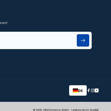
onen!
DE
Facebook
Instagram
YouTub
© 2026,
HPerformance GmbH
- Leistung durch Qualität