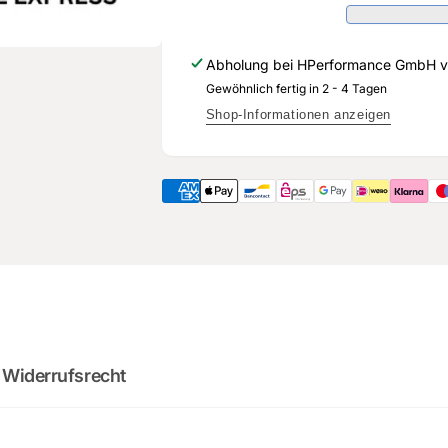
275
955
D
275
-
D
Abholung bei
HPerformance GmbH
v
Original
-
Ersatzteil
Gewöhnlich fertig in 2 - 4 Tagen
Original
für
Ersatzteil
Shop-Informationen anzeigen
Audi
für
RS3
Audi
Sportback
RS3
Sportback
2
:
Cou
0
02
:
0
minutes
sec
 Widerrufsrecht
DO YOU WANT 
DEALS AND D