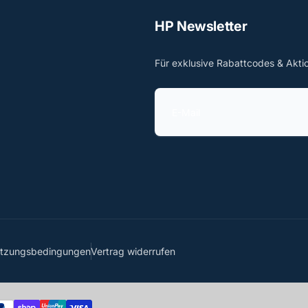
HP Newsletter
Für exklusive Rabattcodes & Akti
E
-
M
a
i
l
utzungsbedingungen
Vertrag widerrufen