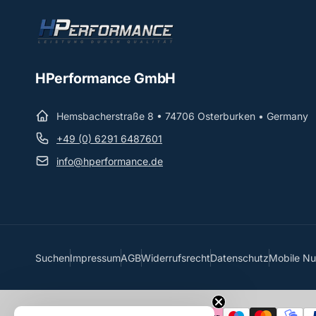
HPerformance GmbH
Hemsbacherstraße 8 • 74706 Osterburken • Germany
+49 (0) 6291 6487601
info@hperformance.de
Suchen
Impressum
AGB
Widerrufsrecht
Datenschutz
Mobile N