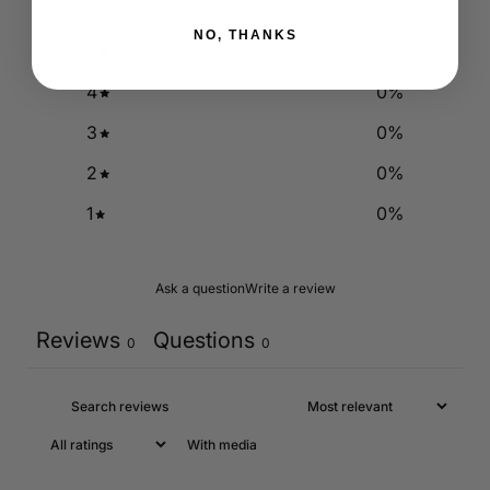
NO, THANKS
5
0
%
4
0
%
3
0
%
2
0
%
1
0
%
Ask a question
Write a review
Reviews
Questions
0
0
With media