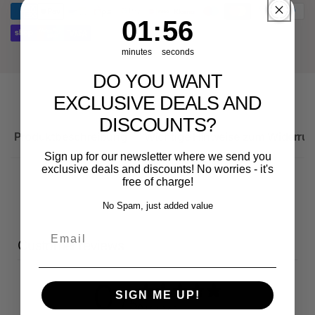
RS3
Sportback
1
:
Countdown ends in:
56
01
:
56
minutes
seconds
DO YOU WANT
EXCLUSIVE DEALS AND
DISCOUNTS?
Produktbeschreibung
Wichtige Hinweise zum Widerruf
Sign up for our newsletter where we send you
exclusive deals and discounts! No worries - it's
free of charge!
No Spam, just added value
Email
Customer reviews
0
SIGN ME UP!
/ 5
0 reviews