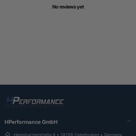
No reviews yet
HPerformance GmbH
Hemsbacherstraße 8 • 74706 Osterburken • Germany