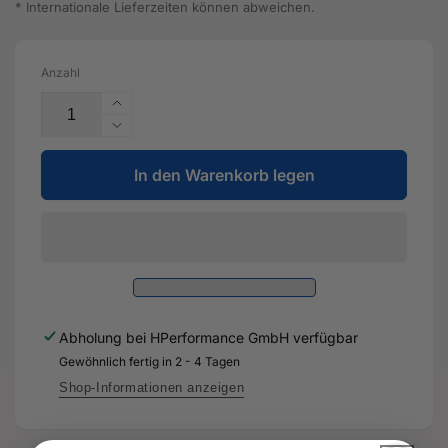
* Internationale Lieferzeiten können abweichen.
Anzahl
Erhöhe
die
Verringere
Menge
die
für
In den Warenkorb legen
Menge
Abdeckung
für
-
Abdeckung
8V4
-
807
8V4
732
807
B
732
-
B
Abholung bei
HPerformance GmbH
verfügbar
Original
-
Ersatzteil
Gewöhnlich fertig in 2 - 4 Tagen
Original
für
Ersatzteil
Shop-Informationen anzeigen
Audi
für
RS3
Audi
Sportback