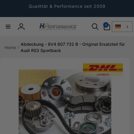
Direkt
zum
Qualittät & Performance seit 2009
Inhalt
0
0
Artikel
Einloggen
Abdeckung - 8V4 807 732 B - Original Ersatzteil für
Home
Audi RS3 Sportback
ktinformationen
gen