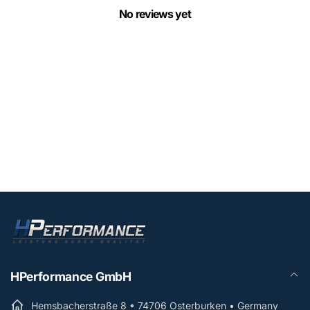
No reviews yet
HPerformance GmbH
Hemsbacherstraße 8 • 74706 Osterburken • Germany