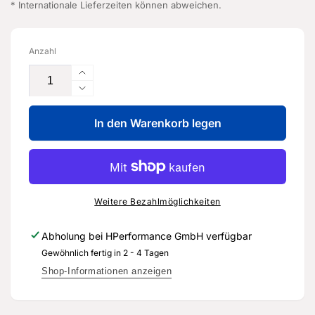
* Internationale Lieferzeiten können abweichen.
Anzahl
Erhöhe
die
Verringere
Menge
die
für
In den Warenkorb legen
Menge
Abdeckung
für
für
Abdeckung
Motorraum
für
-
Motorraum
07K
-
Weitere Bezahlmöglichkeiten
103
07K
925
103
Abholung bei
HPerformance GmbH
verfügbar
H
925
Gewöhnlich fertig in 2 - 4 Tagen
-
H
Original
-
Shop-Informationen anzeigen
Ersatzteil
Original
für
Ersatzteil
Audi