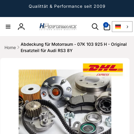
Direkt
zum
Qualittät & Performance seit 2009
Inhalt
0
0
Artikel
Einloggen
Abdeckung für Motorraum - 07K 103 925 H - Original
Home
Ersatzteil für Audi RS3 8Y
ktinformationen
gen