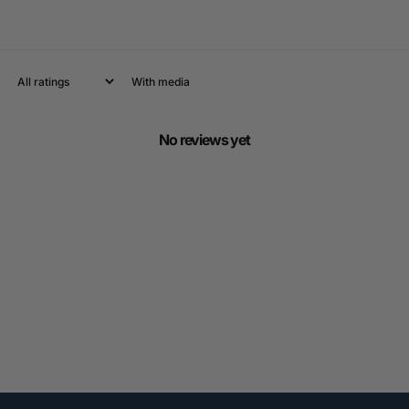
With media
No reviews yet