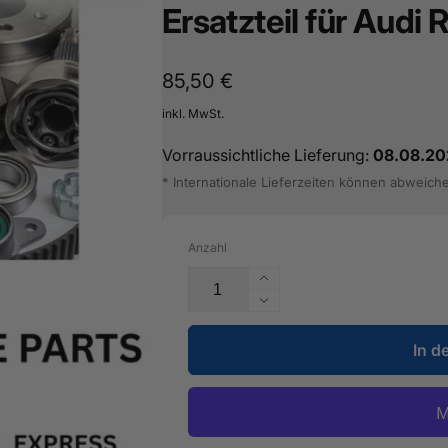
Ersatzteil für Audi
Normaler
85,50 €
Preis
inkl. MwSt.
Vorraussichtliche Lieferung:
08.08.20
* Internationale Lieferzeiten können abweich
Anzahl
Erhöhe
die
Verringere
Menge
die
für
In d
Menge
Ablagekasten
für
-
Ablagekasten
8V0
-
881
8V0