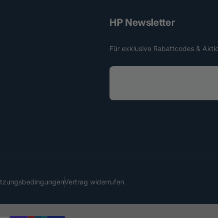
HP Newsletter
Für exklusive Rabattcodes & Akti
E
-
M
a
i
l
utzungsbedingungen
Vertrag widerrufen