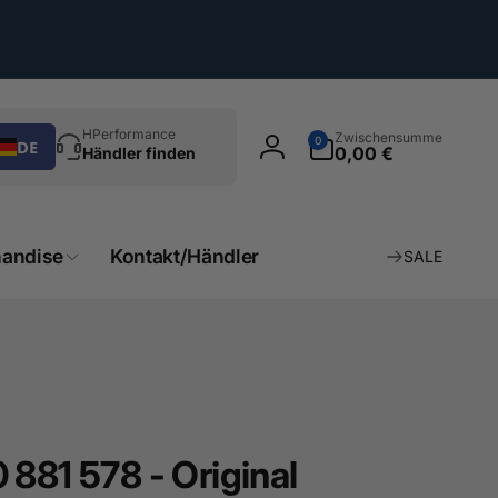
chen
0
HPerformance
Zwischensumme
0
DE
Artikel
0,00 €
Händler finden
Einloggen
andise
Kontakt/Händler
SALE
881 578 - Original