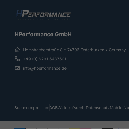
HPerformance GmbH
Hemsbacherstraße 8 • 74706 Osterburken • Germany
+49 (0) 6291 6487601
info@hperformance.de
Suchen
Impressum
AGB
Widerrufsrecht
Datenschutz
Mobile N