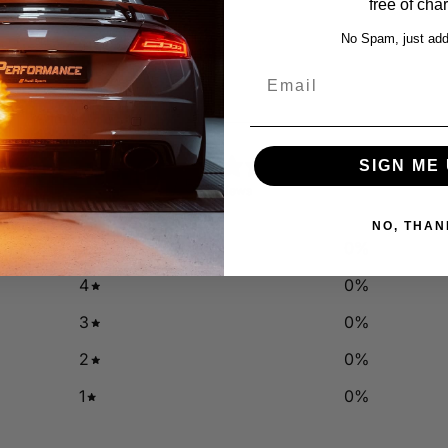
free of cha
No Spam, just add
Email
0
SIGN ME 
/ 5
0 reviews
NO, THAN
5
0
%
4
0
%
3
0
%
2
0
%
1
0
%