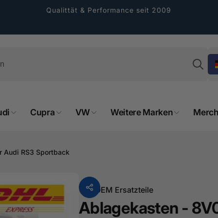
Qualittät & Performance seit 2009
Su
udi
Cupra
VW
Weitere Marken
Merch
rformance GmbH
holung verfügbar, gewöhnlich fertig in 2
ür Audi RS3 Sportback
4 tagen
cher Straße 8
sterburken
Von
OEM Ersatzteile
land
Ablagekasten - 8V0 
16487601