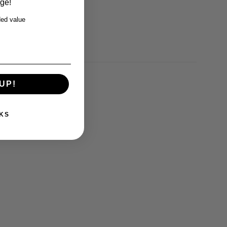
rge!
ed value
UP!
KS