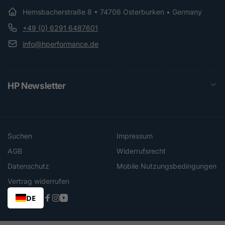
Hemsbacherstraße 8 • 74706 Osterburken • Germany
+49 (0) 6291 6487601
info@hperformance.de
HP Newsletter
Suchen
Impressum
AGB
Widerrufsrecht
Datenschutz
Mobile Nutzungsbedingungen
Vertrag widerrufen
DE
Facebook
Instagram
YouTube