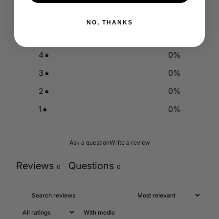
0
/ 5
0 reviews
NO, THANKS
5
0
%
4
0
%
3
0
%
2
0
%
1
0
%
Ask a question
Write a review
Reviews
Questions
0
0
With media