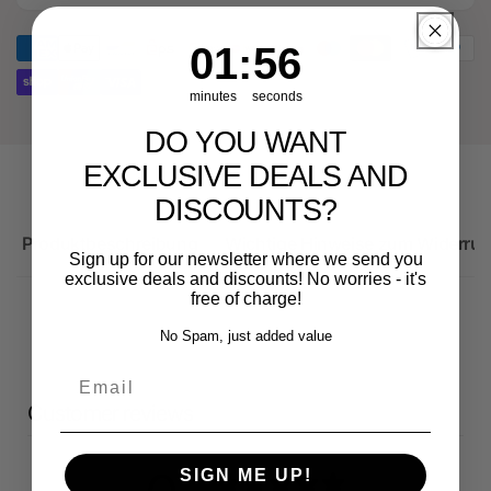
Ersatzteil
Original
für
Ersatzteil
1
:
Countdown ends in:
56
01
:
56
Audi
für
RS3
Audi
minutes
seconds
Sportback
RS3
Sportback
DO YOU WANT
EXCLUSIVE DEALS AND
DISCOUNTS?
Produktbeschreibung
Wichtige Hinweise zum Widerruf
Sign up for our newsletter where we send you
exclusive deals and discounts! No worries - it's
free of charge!
No Spam, just added value
Email
Customer reviews
SIGN ME UP!