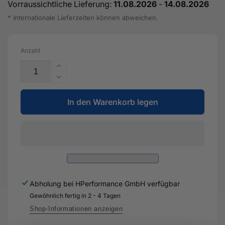
Vorraussichtliche Lieferung:
11.08.2026
-
14.08.2026
* Internationale Lieferzeiten können abweichen.
Anzahl
Erhöhe
die
Verringere
Menge
die
für
In den Warenkorb legen
Menge
Abschlussblech
für
für
Abschlussblech
Längs-
für
träger
Längs-
-
träger
5Q0
-
804
5Q0
Abholung bei
HPerformance GmbH
verfügbar
473
804
A
Gewöhnlich fertig in 2 - 4 Tagen
473
-
A
Shop-Informationen anzeigen
Original
-