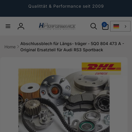
Direkt
zum
Qualittät & Performance seit 2009
Inhalt
0
0
Artikel
Einloggen
Abschlussblech für Längs- träger - 5Q0 804 473 A -
Home
Original Ersatzteil für Audi RS3 Sportback
ktinformationen
gen